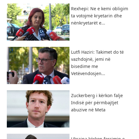
Rexhepi: Ne e kemi obligim
ta votojmë kryetarin dhe
nënkryetarët e...
Lutfi Haziri: Takimet do të
vazhdojnë, jemi në
bisedime me
Vetëvendosjen...
Zuckerberg i kërkon falje
Indisë për përmbajtjet
abuzive në Meta
Ukraina kërkon forcimin e