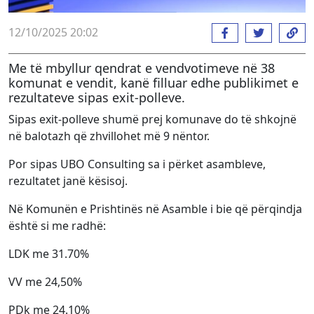
12/10/2025 20:02
Me të mbyllur qendrat e vendvotimeve në 38
komunat e vendit, kanë filluar edhe publikimet e
rezultateve sipas exit-polleve.
Sipas exit-polleve shumë prej komunave do të shkojnë
në balotazh që zhvillohet më 9 nëntor.
Por sipas UBO Consulting sa i përket asambleve,
rezultatet janë kësisoj.
Në Komunën e Prishtinës në Asamble i bie që përqindja
është si me radhë:
LDK me 31.70%
VV me 24,50%
PDk me 24.10%