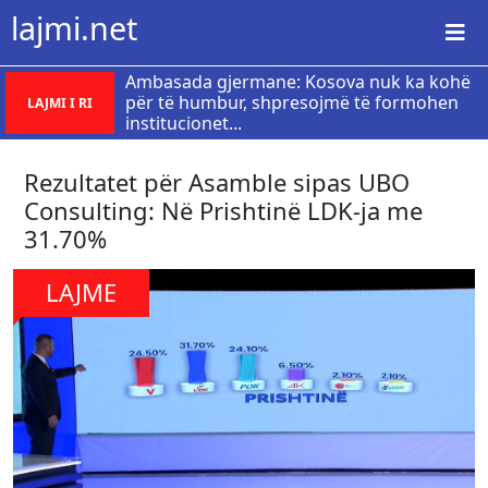
lajmi.net
Ambasada gjermane: Kosova nuk ka kohë
për të humbur, shpresojmë të formohen
LAJMI I RI
institucionet...
Rezultatet për Asamble sipas UBO
Consulting: Në Prishtinë LDK-ja me
31.70%
LAJME