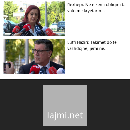
Rexhepi: Ne e kemi obligim ta
votojmë kryetarin...
Lutfi Haziri: Takimet do të
vazhdojnë, jemi në...
lajmi.net