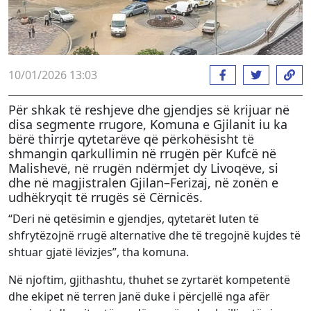
10/01/2026 13:03
Për shkak të reshjeve dhe gjendjes së krijuar në
disa segmente rrugore, Komuna e Gjilanit iu ka
bërë thirrje qytetarëve që përkohësisht të
shmangin qarkullimin në rrugën për Kufcë në
Malishevë, në rrugën ndërmjet dy Livoqëve, si
dhe në magjistralen Gjilan–Ferizaj, në zonën e
udhëkryqit të rrugës së Cërnicës.
“Deri në qetësimin e gjendjes, qytetarët luten të
shfrytëzojnë rrugë alternative dhe të tregojnë kujdes të
shtuar gjatë lëvizjes”, tha komuna.
Në njoftim, gjithashtu, thuhet se zyrtarët kompetentë
dhe ekipet në terren janë duke i përcjellë nga afër