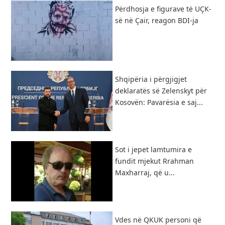
Përdhosja e figurave të UÇK-
së në Çair, reagon BDI-ja
Shqipëria i përgjigjet
deklaratës së Zelenskyt për
Kosovën: Pavarësia e saj...
Sot i jepet lamtumira e
fundit mjekut Rrahman
Maxharraj, që u...
Vdes në QKUK personi që