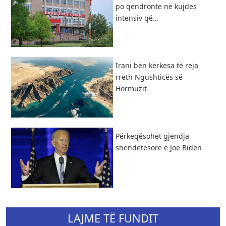
po qëndronte në kujdes
intensiv që...
​Irani bën kërkesa të reja
rreth Ngushticës së
Hormuzit
Përkeqësohet gjendja
shëndetësore e Joe Biden
LAJME TË FUNDIT