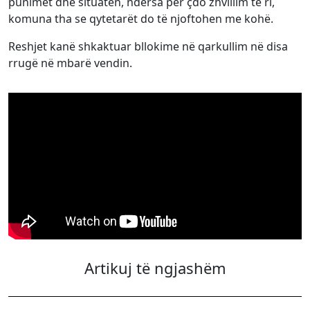
punimet dhe situatën, ndërsa për çdo zhvillim të ri,
komuna tha se qytetarët do të njoftohen me kohë.
Reshjet kanë shkaktuar bllokime në qarkullim në disa
rrugë në mbarë vendin.
Artikuj të ngjashëm