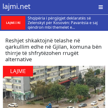
lajmi.net
Shqipëria i përgjigjet deklaratës së
Zelenskyt për Kosovën: Pavarësia e saj
LAJMI I RI
qëndron mbi themelet e...
Reshjet shkaktojnë telashe në
qarkullim edhe në Gjilan, komuna bën
thirrje të shfrytëzohen rrugët
alternative
LAJME