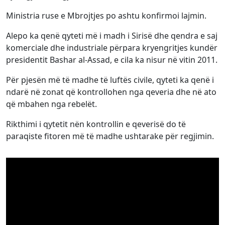
Ministria ruse e Mbrojtjes po ashtu konfirmoi lajmin.
Alepo ka qenë qyteti më i madh i Sirisë dhe qendra e saj
komerciale dhe industriale përpara kryengritjes kundër
presidentit Bashar al-Assad, e cila ka nisur në vitin 2011.
Për pjesën më të madhe të luftës civile, qyteti ka qenë i
ndarë në zonat që kontrollohen nga qeveria dhe në ato
që mbahen nga rebelët.
Rikthimi i qytetit nën kontrollin e qeverisë do të
paraqiste fitoren më të madhe ushtarake për regjimin.