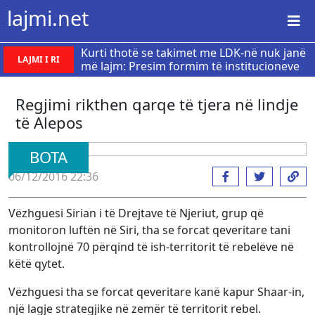
lajmi.net
Kurti thotë se takimet me LDK-në nuk janë
LAJMI I RI
më lajm: Presim formim të institucioneve
Regjimi rikthen qarqe të tjera në lindje
të Alepos
BOTA
06/12/2016 22:36
Vëzhguesi Sirian i të Drejtave të Njeriut, grup që
monitoron luftën në Siri, tha se forcat qeveritare tani
kontrollojnë 70 përqind të ish-territorit të rebelëve në
këtë qytet.
Vëzhguesi tha se forcat qeveritare kanë kapur Shaar-in,
një lagje strategjike në zemër të territorit rebel.