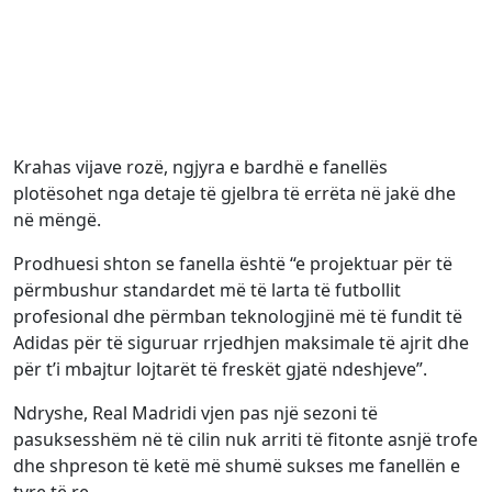
Krahas vijave rozë, ngjyra e bardhë e fanellës
plotësohet nga detaje të gjelbra të errëta në jakë dhe
në mëngë.
Prodhuesi shton se fanella është “e projektuar për të
përmbushur standardet më të larta të futbollit
profesional dhe përmban teknologjinë më të fundit të
Adidas për të siguruar rrjedhjen maksimale të ajrit dhe
për t’i mbajtur lojtarët të freskët gjatë ndeshjeve”.
Ndryshe, Real Madridi vjen pas një sezoni të
pasuksesshëm në të cilin nuk arriti të fitonte asnjë trofe
dhe shpreson të ketë më shumë sukses me fanellën e