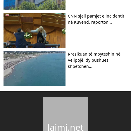
CNN sjell pamjet e incidentit
në Kuvend, raporton...
Rrezikuan të mbyteshin në
Velipojë, dy pushues
shpëtohen...
lajmi.net