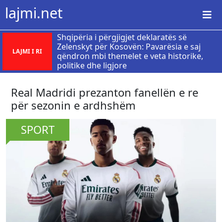
lajmi.net
Shqipëria i përgjigjet deklaratës së
Zelenskyt për Kosovën: Pavarësia e saj
LAJMI I RI
qëndron mbi themelet e veta historike,
politike dhe ligjore
Real Madridi prezanton fanellën e re
për sezonin e ardhshëm
SPORT