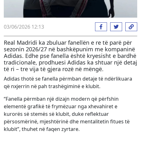
03/06/2026 12:13
Real Madridi ka zbuluar fanellën e re të parë për
sezonin 2026/27 në bashkëpunim me kompaninë
Adidas. Edhe pse fanella është kryesisht e bardhë
tradicionale, prodhuesi Adidas ka shtuar një detaj
të ri – tre vija të gjera rozë në mëngë.
Adidas thotë se fanella përmban detaje të ndërlikuara
që nxjerrin në pah trashëgiminë e klubit.
“Fanella përmban një dizajn modern që përfshin
elementë grafikë të frymëzuar nga xhevahiret e
kurorës së stemës së klubit, duke reflektuar
përsosmërinë, mjeshtërinë dhe mentalitetin fitues të
klubit”, thuhet në faqen zyrtare.