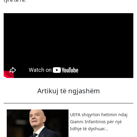
tyre të re.
Artikuj të ngjashëm
UEFA shqyrton hetimin ndaj
Gianni Infantinos për një
lidhje të dyshuar...