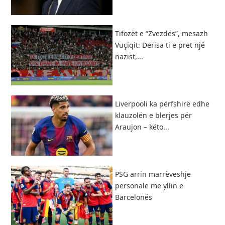
Tifozët e “Zvezdës”, mesazh
Vuçiqit: Derisa ti e pret një
nazist,...
Liverpooli ka përfshirë edhe
klauzolën e blerjes për
Araujon – këto...
PSG arrin marrëveshje
personale me yllin e
Barcelonës