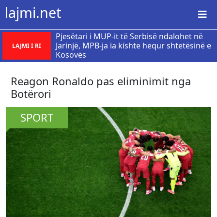
lajmi.net
Pjesëtari i MUP-it të Serbisë ndalohet në
Jarinjë, MPB-ja ia kishte hequr shtetësinë e
LAJMI I RI
Kosovës
​Reagon Ronaldo pas eliminimit nga
Botërori
SPORT