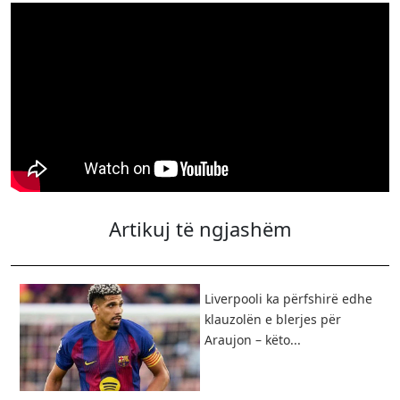
Artikuj të ngjashëm
Liverpooli ka përfshirë edhe
klauzolën e blerjes për
Araujon – këto...