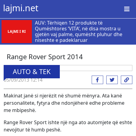
lajmi.net
AUV: Tërhiqen 12 produkte të
Qumështores ‘VITA’, në disa mostra u
LAJMI I RI
gjetën vaj palme, qumësht pluhur dhe
niseshte e padeklaruar
Range Rover Sport 2014
AUTO & TEK
05/09/2013 12:14
Makinat janë si njerëzit në shumë mënyra. Ata kanë
personalitete, fytyra dhe ndonjëherë edhe probleme
me mbipeshë.
Range Rover Sport ishte një nga ato automjete që eshte
nevojitur të humb peshë.