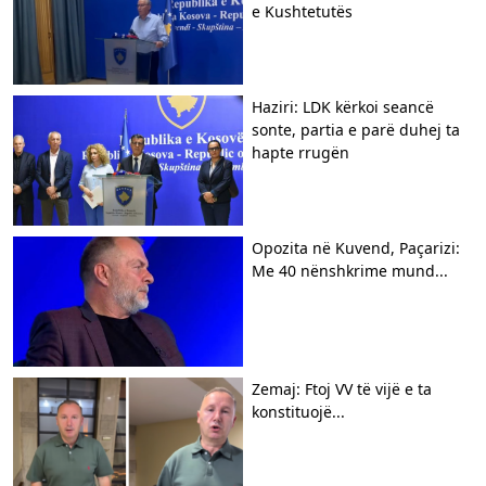
e Kushtetutës
Haziri: LDK kërkoi seancë
sonte, partia e parë duhej ta
hapte rrugën
Opozita në Kuvend, Paçarizi:
Me 40 nënshkrime mund...
Zemaj: Ftoj VV të vijë e ta
konstituojë...