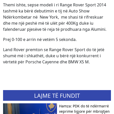
Themi ishte, sepse modeli i ri Range Rover Sport 2014
tashmë ka bërë debutimin e tij në Auto Show
Ndërkombetar në New York, me shasi të rifreskuar
dhe me një peshë më të ulët për 400Kg duke iu
falenderuar pjesëve të reja të prodhuara nga Alumini.
Prej 0-100 e arrin në vetëm 5 sekonda.
Land Rover premton se Range Rover Sport do të jetë
shumë më i shkathët, duke u bërë një konkurrent i
vërtetë për Porsche Cayenne dhe BMW X5 M.
LAJME TË FUNDIT
Hamza: PDK do të ndërmarrë
veprime ligjore për mbrojtjen