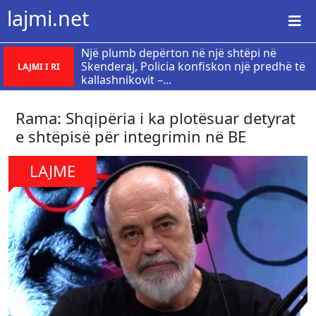
lajmi.net
Një plumb depërton në një shtëpi në
Skenderaj, Policia konfiskon një predhë të
LAJMI I RI
kallashnikovit –...
Rama: Shqipëria i ka plotësuar detyrat
e shtëpisë për integrimin në BE
LAJME