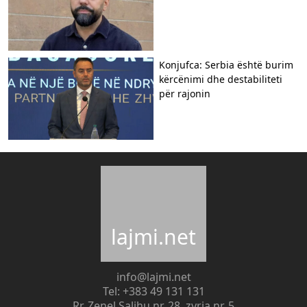
Konjufca: Serbia është burim
kërcënimi dhe destabiliteti
për rajonin
lajmi.net
info@lajmi.net
Tel: +383 49 131 131
Rr. Zenel Salihu nr. 28, zyrja nr. 5