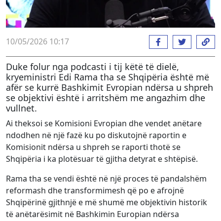
10/05/2026 10:17
Duke folur nga podcasti i tij këtë të dielë,
kryeministri Edi Rama tha se Shqipëria është më
afër se kurrë Bashkimit Evropian ndërsa u shpreh
se objektivi është i arritshëm me angazhim dhe
vullnet.
Ai theksoi se Komisioni Evropian dhe vendet anëtare
ndodhen në një fazë ku po diskutojnë raportin e
Komisionit ndërsa u shpreh se raporti thotë se
Shqipëria i ka plotësuar të gjitha detyrat e shtëpisë.
Rama tha se vendi është në një proces të pandalshëm
reformash dhe transformimesh që po e afrojnë
Shqipërinë gjithnjë e më shumë me objektivin historik
të anëtarësimit në Bashkimin Europian ndërsa