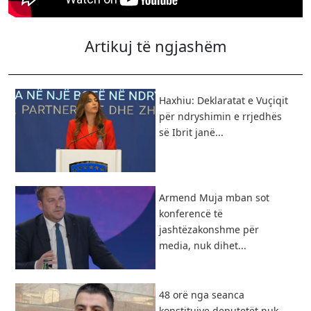
Artikuj të ngjashëm
Haxhiu: Deklaratat e Vuçiqit
për ndryshimin e rrjedhës
së Ibrit janë...
Armend Muja mban sot
konferencë të
jashtëzakonshme për
media, nuk dihet...
48 orë nga seanca
konstituive deputetët nuk