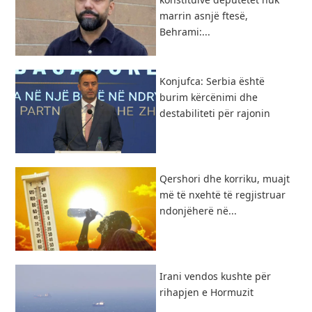
marrin asnjë ftesë,
Behrami:...
Konjufca: Serbia është
burim kërcënimi dhe
destabiliteti për rajonin
Qershori dhe korriku, muajt
më të nxehtë të regjistruar
ndonjëherë në...
Irani vendos kushte për
rihapjen e Hormuzit