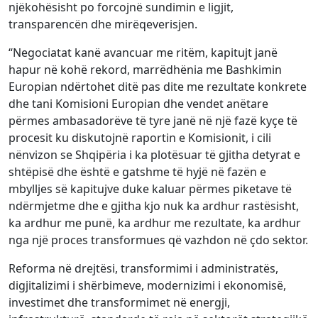
njëkohësisht po forcojnë sundimin e ligjit,
transparencën dhe mirëqeverisjen.
“Negociatat kanë avancuar me ritëm, kapitujt janë
hapur në kohë rekord, marrëdhënia me Bashkimin
Europian ndërtohet ditë pas dite me rezultate konkrete
dhe tani Komisioni Europian dhe vendet anëtare
përmes ambasadorëve të tyre janë në një fazë kyçe të
procesit ku diskutojnë raportin e Komisionit, i cili
nënvizon se Shqipëria i ka plotësuar të gjitha detyrat e
shtëpisë dhe është e gatshme të hyjë në fazën e
mbylljes së kapitujve duke kaluar përmes piketave të
ndërmjetme dhe e gjitha kjo nuk ka ardhur rastësisht,
ka ardhur me punë, ka ardhur me rezultate, ka ardhur
nga një proces transformues që vazhdon në çdo sektor.
Reforma në drejtësi, transformimi i administratës,
digjitalizimi i shërbimeve, modernizimi i ekonomisë,
investimet dhe transformimet në energji,