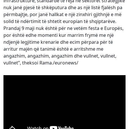
infrastrukturë, standarde të reja në sektorët strategjikë
nuk janë pjesë të shkëputura dhe as një listë fjalësh pa
përmbajtje, por janë hallkat e një zinxhiri gjithnjë e më
solid të ndërtimit të shtetit europian të shqiptarëve.
Prandaj 9 maji nuk është për ne vetëm festa e Europës,
por është edhe momenti kur marrim frymë me një
ndjenjë legjitime krenarie dhe ecim përpara për të
arritur majën që tanimë është e arritshme me
angazhim, angazhim, angazhim dhe vullnet, vullnet,
vullnet”, theksoi Rama./euronews/