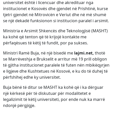
universitet është i licencuar dhe akredituar nga
institucionet e Kosovës dhe gjendet në Prishtinë, kurse
tjetri gjendet në Mitrovicën e Veriut dhe në më shumë
se një dekadë funksionon si institucion paralel i arsimit.
Ministria e Arsimit Shkencës dhe Teknologjisë (MASHT)
ka kohë që tenton që të krijojë kontakte me
përfaqësues të këtij të fundit, por pa sukses.
Ministri Ramë Buja, në një bisedë me
lajmi.net,
thotë
se Marrëveshja e Brukselit e arritur më 19 prill obligon
të gjitha institucionet paralele të futen nën mbikëqyrjen
e ligjeve dhe Kushtetues në Kosovë, e ku do të duhej të
përfshihej edhe ky universitet.
Buja bënë të ditur se MASHT ka kohë që i ka dërguar
një kërkesë për të diskutuar për modalitetet e
legalizimit të këtij universiteti, por ende nuk ka marrë
ndonjë përgjigje.