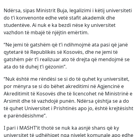
Ndërsa, sipas Ministrit Buja, legalizimi i këtij universiteti
do t’i konvenonte edhe vetë stafit akademik dhe
studentëve. Ai nuk e ka bezdi nëse ky universitet
vazhdon të mbajë të njëjtin emërtim.
“Ne jemi të gatshëm që t’i ndihmojmë ata pasi që janë
qytetarë të Republikës së Kosovës, dhe ne jemi të
gatshëm për t’i realizuar ato të drejta që mendojmë se
ata do të duhej t’i gëzonin”.
“Nuk është me rëndësi se si do të quhet ky universitet,
por mënyra se si do bëhet akreditimi në Agjencinë e
Akreditimit të Kosovës dhe të licencohet në Ministrinë e
Arsimit dhe të vazhdojë punën. Ndërsa çështja se a do
të quhet Universitet i Prishtinës apo jo, është krejtësisht
e parëndësishme”.
I pari i MASHT’it thotë se nuk ka asnjë shans që ky
universitet të udhëhiqet nga nivelet komunale apo edhe