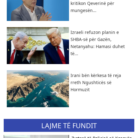
kritikon Qeverinë për
mungesën...
Izraeli refuzon planin e
SHBA-së për Gazën,
Netanyahu: Hamasi duhet
të...
​Irani bën kërkesa të reja
rreth Ngushticës së
Hormuzit
LAJME TË FUNDIT