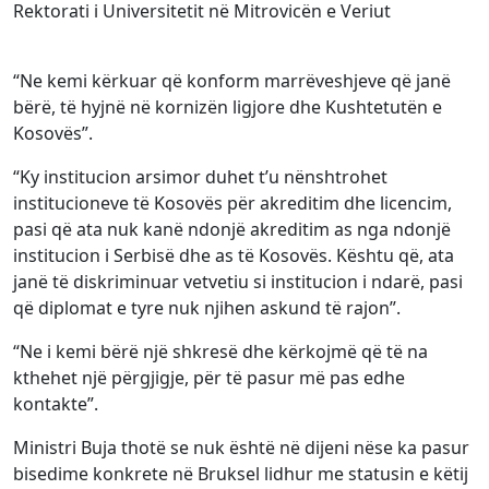
Rektorati i Universitetit në Mitrovicën e Veriut
“Ne kemi kërkuar që konform marrëveshjeve që janë
bërë, të hyjnë në kornizën ligjore dhe Kushtetutën e
Kosovës”.
“Ky institucion arsimor duhet t’u nënshtrohet
institucioneve të Kosovës për akreditim dhe licencim,
pasi që ata nuk kanë ndonjë akreditim as nga ndonjë
institucion i Serbisë dhe as të Kosovës. Kështu që, ata
janë të diskriminuar vetvetiu si institucion i ndarë, pasi
që diplomat e tyre nuk njihen askund të rajon”.
“Ne i kemi bërë një shkresë dhe kërkojmë që të na
kthehet një përgjigje, për të pasur më pas edhe
kontakte”.
Ministri Buja thotë se nuk është në dijeni nëse ka pasur
bisedime konkrete në Bruksel lidhur me statusin e këtij