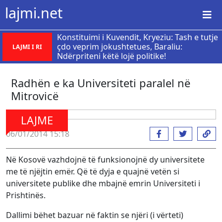
lajmi.net
​Konstituimi i Kuvendit, Kryeziu: Tash e tutje
çdo veprim jokushtetues, Baraliu:
LAJMI I RI
Ndërpriteni këtë lojë politike!
Radhën e ka Universiteti paralel në
Mitrovicë
LAJME
06/01/2014 15:18
Në Kosovë vazhdojnë të funksionojnë dy universitete
me të njëjtin emër. Që të dyja e quajnë vetën si
universitete publike dhe mbajnë emrin Universiteti i
Prishtinës.
Dallimi bëhet bazuar në faktin se njëri (i vërteti)