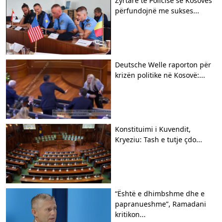
Zyrtarë të Policisë së Kosovës
përfundojnë me sukses...
Deutsche Welle raporton për
krizën politike në Kosovë:...
​Konstituimi i Kuvendit,
Kryeziu: Tash e tutje çdo...
“Është e dhimbshme dhe e
papranueshme”, Ramadani
kritikon...