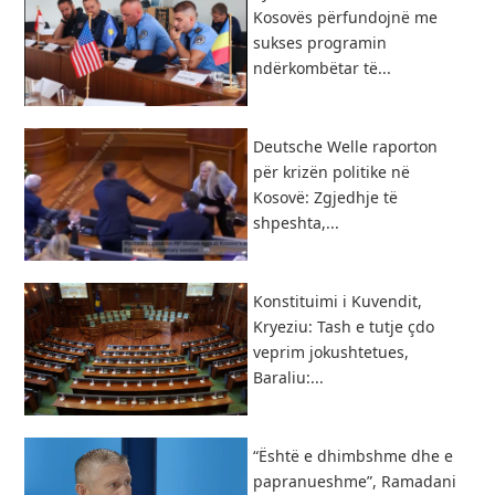
Kosovës përfundojnë me
sukses programin
ndërkombëtar të...
Deutsche Welle raporton
për krizën politike në
Kosovë: Zgjedhje të
shpeshta,...
​Konstituimi i Kuvendit,
Kryeziu: Tash e tutje çdo
veprim jokushtetues,
Baraliu:...
“Është e dhimbshme dhe e
papranueshme”, Ramadani