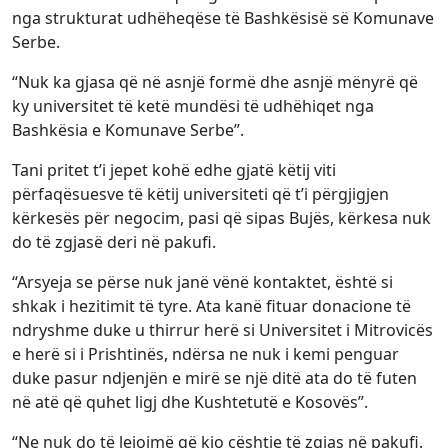
nga strukturat udhëheqëse të Bashkësisë së Komunave
Serbe.
“Nuk ka gjasa që në asnjë formë dhe asnjë mënyrë që
ky universitet të ketë mundësi të udhëhiqet nga
Bashkësia e Komunave Serbe”.
Tani pritet t’i jepet kohë edhe gjatë këtij viti
përfaqësuesve të këtij universiteti që t’i përgjigjen
kërkesës për negocim, pasi që sipas Bujës, kërkesa nuk
do të zgjasë deri në pakufi.
“Arsyeja se përse nuk janë vënë kontaktet, është si
shkak i hezitimit të tyre. Ata kanë fituar donacione të
ndryshme duke u thirrur herë si Universitet i Mitrovicës
e herë si i Prishtinës, ndërsa ne nuk i kemi penguar
duke pasur ndjenjën e mirë se një ditë ata do të futen
në atë që quhet ligj dhe Kushtetutë e Kosovës”.
“Ne nuk do të lejojmë që kjo çështje të zgjas në pakufi.