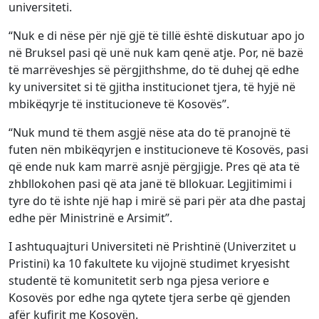
universiteti.
“Nuk e di nëse për një gjë të tillë është diskutuar apo jo
në Bruksel pasi që unë nuk kam qenë atje. Por, në bazë
të marrëveshjes së përgjithshme, do të duhej që edhe
ky universitet si të gjitha institucionet tjera, të hyjë në
mbikëqyrje të institucioneve të Kosovës”.
“Nuk mund të them asgjë nëse ata do të pranojnë të
futen nën mbikëqyrjen e institucioneve të Kosovës, pasi
që ende nuk kam marrë asnjë përgjigje. Pres që ata të
zhbllokohen pasi që ata janë të bllokuar. Legjitimimi i
tyre do të ishte një hap i mirë së pari për ata dhe pastaj
edhe për Ministrinë e Arsimit”.
I ashtuquajturi Universiteti në Prishtinë (Univerzitet u
Pristini) ka 10 fakultete ku vijojnë studimet kryesisht
studentë të komunitetit serb nga pjesa veriore e
Kosovës por edhe nga qytete tjera serbe që gjenden
afër kufirit me Kosovën.