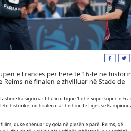
upën e Francës për herë të 16-të në histori
 Reims në finalen e zhvilluar në Stade de
G tashmë ka siguruar titullin e Ligue 1 dhe Superkupën e Fra
ripletë historike me finalen e ardhshme të Ligës së Kampionë
fillim, duke shënuar dy gola në pjesën e parë. Reims, që