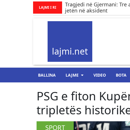
Tragjedi në Gjermani: Tre 
LAJMI I RI
jetën në aksident
lajmi.net
BALLINA
LAJME
VIDEO
BOTA
PSG e fiton Kupën
tripletës historik
SPORT