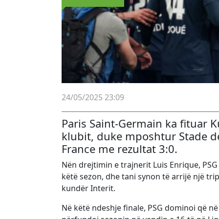
24/05/2025 23:09
Paris Saint-Germain ka fituar K
klubit, duke mposhtur Stade de
France me rezultat 3:0.
Nën drejtimin e trajnerit Luis Enrique, PS
këtë sezon, dhe tani synon të arrijë një t
kundër Interit.
Në këtë ndeshje finale, PSG dominoi që në 