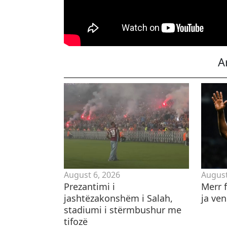
A
August 6, 2026
August
Prezantimi i
Merr f
jashtëzakonshëm i Salah,
ja ve
stadiumi i stërmbushur me
tifozë