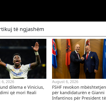
rtikuj të ngjashëm
 6, 2026
August 6, 2026
und dilema e Vinicius,
FSHF revokon mbështetjen
ndimi që mori Reali
për kandidaturën e Gianni
Infantinos për President të.