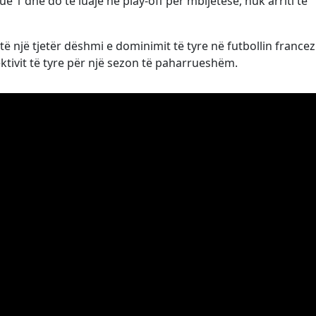
e 1 dhe do të luajë në play-off për mbijetesë, nuk arriti të
ë një tjetër dëshmi e dominimit të tyre në futbollin france
ektivit të tyre për një sezon të paharrueshëm.