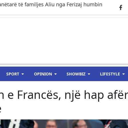
anëtarë të familjes Aliu nga Ferizaj humbin
SPORT
OPINION
SHOWBIZ
LIFESTYLE
 e Francës, një hap afë
e