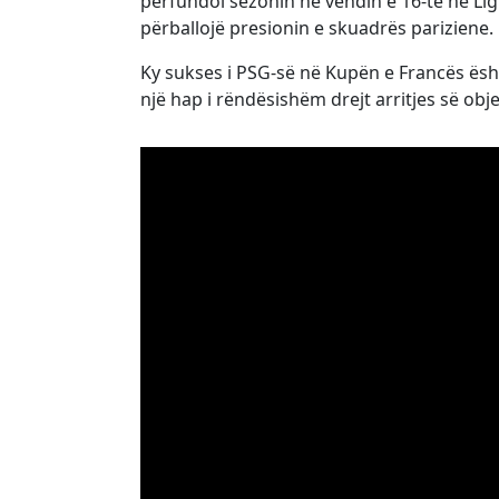
përfundoi sezonin në vendin e 16-të në Ligu
përballojë presionin e skuadrës pariziene.
Ky sukses i PSG-së në Kupën e Francës ësht
një hap i rëndësishëm drejt arritjes së obj