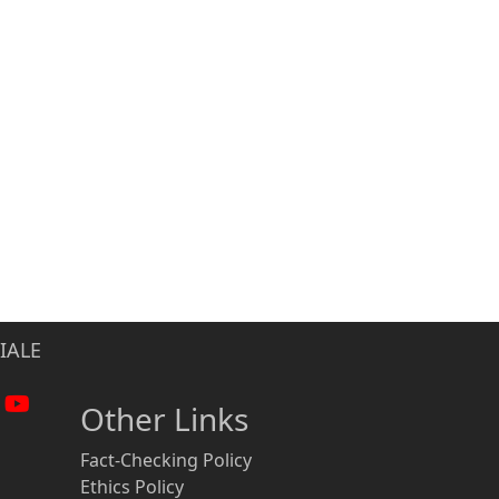
IALE
Other Links
Fact-Checking Policy
Ethics Policy