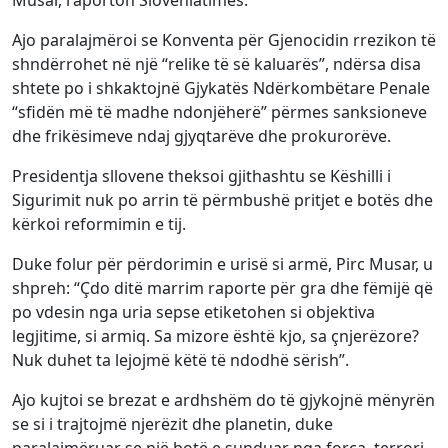
Ajo paralajmëroi se Konventa për Gjenocidin rrezikon të
shndërrohet në një “relike të së kaluarës”, ndërsa disa
shtete po i shkaktojnë Gjykatës Ndërkombëtare Penale
“sfidën më të madhe ndonjëherë” përmes sanksioneve
dhe frikësimeve ndaj gjyqtarëve dhe prokurorëve.
Presidentja sllovene theksoi gjithashtu se Këshilli i
Sigurimit nuk po arrin të përmbushë pritjet e botës dhe
kërkoi reformimin e tij.
Duke folur për përdorimin e urisë si armë, Pirc Musar, u
shpreh: “Çdo ditë marrim raporte për gra dhe fëmijë që
po vdesin nga uria sepse etiketohen si objektiva
legjitime, si armiq. Sa mizore është kjo, sa çnjerëzore?
Nuk duhet ta lejojmë këtë të ndodhë sërish”.
Ajo kujtoi se brezat e ardhshëm do të gjykojnë mënyrën
se si i trajtojmë njerëzit dhe planetin, duke
paralajmëruar se një botë e sunduar nga forca, terrori