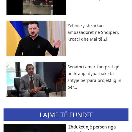
Zelensky shkarkon
ambasadorët në Shqipëri,
Kroaci dhe Mal të Zi
Senatori amerikan pret që
përkrahja dypartiake ta
shtyjë përpara projektligjin
për...
LAJME TË FUNDIT
Zhduket një person nga