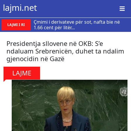
lajmi.net
Çmimi i derivateve për sot, nafta bie në
LAJMI I RI
1.66 cent për litër...
Presidentja sllovene në OKB: S’e
ndaluam Srebrenicën, duhet ta ndalim
gjenocidin në Gazë
LAJME