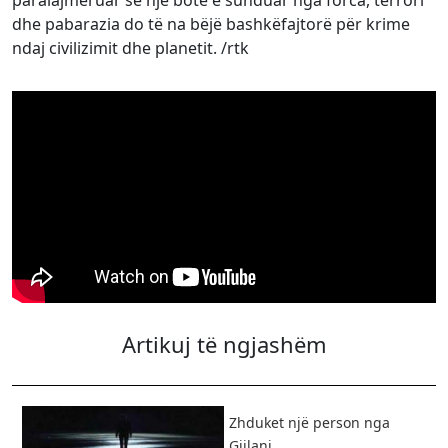
dhe pabarazia do të na bëjë bashkëfajtorë për krime
ndaj civilizimit dhe planetit. /rtk
Artikuj të ngjashëm
Zhduket një person nga
Gjilani