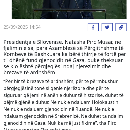
25/09/2025 14:54
Presidentja e Sllovenisë, Natasha Pirc Musar, në
fjalimin e saj para Asamblesë së Përgjithshme të
Kombeve të Bashkuara ka bërë thirrje të fortë për
t’i dhënë fund gjenocidit në Gaza, duke theksuar
se kjo është përgjegjësi ndaj njerëzimit dhe
brezave të ardhshëm.
“Për hir të brezave të ardhshëm, për të përmbushur
përgjegjësinë tonë si qenie njerëzore dhe për të
siguruar që jemi në anën e duhur të historisë, duhet të
bëjmë gjënë e duhur. Ne nuk e ndaluam Holokaustin.
Ne nuk e ndaluam gjenocidin në Ruandë. Ne nuk e
ndaluam gjenocidin në Srebrenicë. Ne duhet ta ndalim
gjenocidin në Gaza. Nuk ka më justifikime”, tha Pirc
Musar, raporton Sloveniatimes.