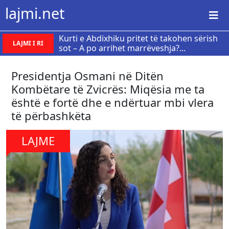
lajmi.net
Kurti e Abdixhiku pritet të takohen sërish
LAJMI I RI
sot – A po arrihet marrëveshja?...
Presidentja Osmani në Ditën
Kombëtare të Zvicrës: Miqësia me ta
është e fortë dhe e ndërtuar mbi vlera
të përbashkëta
LAJME