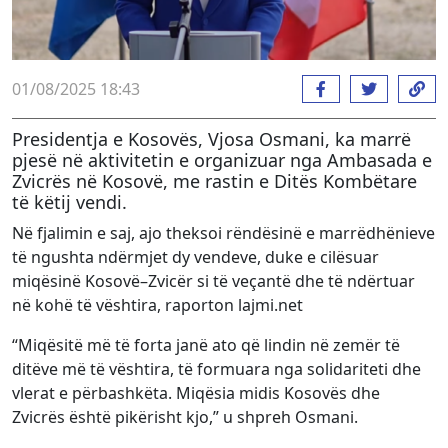
01/08/2025 18:43
Presidentja e Kosovës, Vjosa Osmani, ka marrë
pjesë në aktivitetin e organizuar nga Ambasada e
Zvicrës në Kosovë, me rastin e Ditës Kombëtare
të këtij vendi.
Në fjalimin e saj, ajo theksoi rëndësinë e marrëdhënieve
të ngushta ndërmjet dy vendeve, duke e cilësuar
miqësinë Kosovë–Zvicër si të veçantë dhe të ndërtuar
në kohë të vështira, raporton lajmi.net
“Miqësitë më të forta janë ato që lindin në zemër të
ditëve më të vështira, të formuara nga solidariteti dhe
vlerat e përbashkëta. Miqësia midis Kosovës dhe
Zvicrës është pikërisht kjo,” u shpreh Osmani.