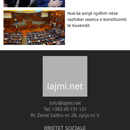
Nuk ka asnjë njoftim nëse
vazhdon seanca e konstituimit
të Kuvendit
lajmi.net
info@lajmi.net
Tel: +383 49 131 131
Rr. Zenel Salihu nr. 28, zyrja nr. 5
RRJETET SOCIALE