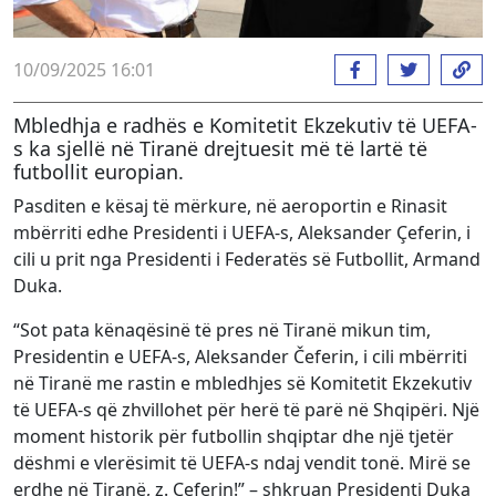
10/09/2025 16:01
Mbledhja e radhës e Komitetit Ekzekutiv të UEFA-
s ka sjellë në Tiranë drejtuesit më të lartë të
futbollit europian.
Pasditen e kësaj të mërkure, në aeroportin e Rinasit
mbërriti edhe Presidenti i UEFA-s, Aleksander Çeferin, i
cili u prit nga Presidenti i Federatës së Futbollit, Armand
Duka.
“Sot pata kënaqësinë të pres në Tiranë mikun tim,
Presidentin e UEFA-s, Aleksander Čeferin, i cili mbërriti
në Tiranë me rastin e mbledhjes së Komitetit Ekzekutiv
të UEFA-s që zhvillohet për herë të parë në Shqipëri. Një
moment historik për futbollin shqiptar dhe një tjetër
dëshmi e vlerësimit të UEFA-s ndaj vendit tonë. Mirë se
erdhe në Tiranë, z. Çeferin!” – shkruan Presidenti Duka