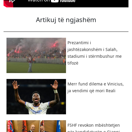
Artikuj të ngjashëm
Prezantimi i
jashtëzakonshëm i Salah,
stadiumi i stërmbushur me
tifozë
Merr fund dilema e Vinicius,
ja vendimi që mori Reali
FSHF revokon mbështetjen
për kandidaturën e Gianni