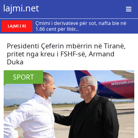
lajmi.net
Çmimi i derivateve për sot, nafta bie në
LAJMI I RI
1.66 cent për litër...
Presidenti Çeferin mbërrin në Tiranë,
pritet nga kreu i FSHF-së, Armand
Duka
SPORT