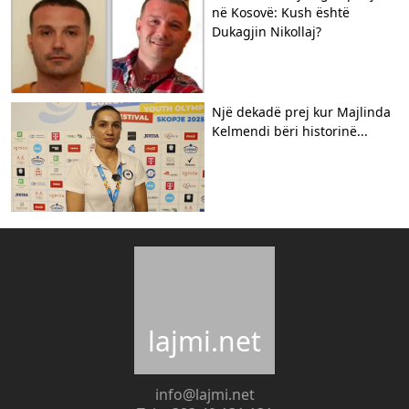
në Kosovë: Kush është
Dukagjin Nikollaj?
​Një dekadë prej kur Majlinda
Kelmendi bëri historinë...
lajmi.net
info@lajmi.net