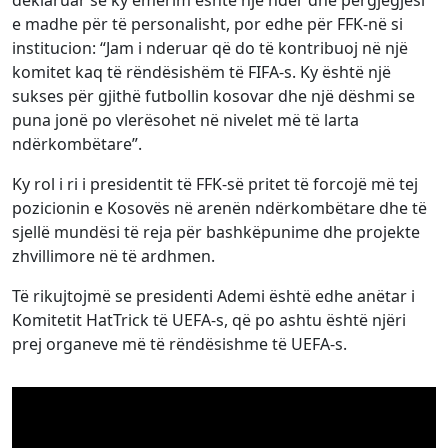
deklaruar se ky emërim është një nder dhe përgjegjësi
e madhe për të personalisht, por edhe për FFK-në si
institucion: “Jam i nderuar që do të kontribuoj në një
komitet kaq të rëndësishëm të FIFA-s. Ky është një
sukses për gjithë futbollin kosovar dhe një dëshmi se
puna jonë po vlerësohet në nivelet më të larta
ndërkombëtare”.
Ky rol i ri i presidentit të FFK-së pritet të forcojë më tej
pozicionin e Kosovës në arenën ndërkombëtare dhe të
sjellë mundësi të reja për bashkëpunime dhe projekte
zhvillimore në të ardhmen.
Të rikujtojmë se presidenti Ademi është edhe anëtar i
Komitetit HatTrick të UEFA-s, që po ashtu është njëri
prej organeve më të rëndësishme të UEFA-s.