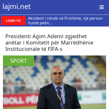
lajmi.net
Aksident i rëndë në Prishtinë, një person
LAJMI I RI
humb jetën...
Presidenti Agim Ademi zgjedhet
anëtar i Komitetit për Marrëdhënie
Institucionale të FIFA-s
SPORT