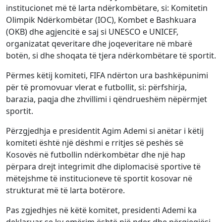
institucionet më të larta ndërkombëtare, si: Komitetin
Olimpik Ndërkombëtar (IOC), Kombet e Bashkuara
(OKB) dhe agjencitë e saj si UNESCO e UNICEF,
organizatat qeveritare dhe joqeveritare në mbarë
botën, si dhe shoqata të tjera ndërkombëtare të sportit.
Përmes këtij komiteti, FIFA ndërton ura bashkëpunimi
për të promovuar vlerat e futbollit, si: përfshirja,
barazia, paqja dhe zhvillimi i qëndrueshëm nëpërmjet
sportit.
Përzgjedhja e presidentit Agim Ademi si anëtar i këtij
komiteti është një dëshmi e rritjes së peshës së
Kosovës në futbollin ndërkombëtar dhe një hap
përpara drejt integrimit dhe diplomacisë sportive të
mëtejshme të institucioneve të sportit kosovar në
strukturat më të larta botërore.
Pas zgjedhjes në këtë komitet, presidenti Ademi ka