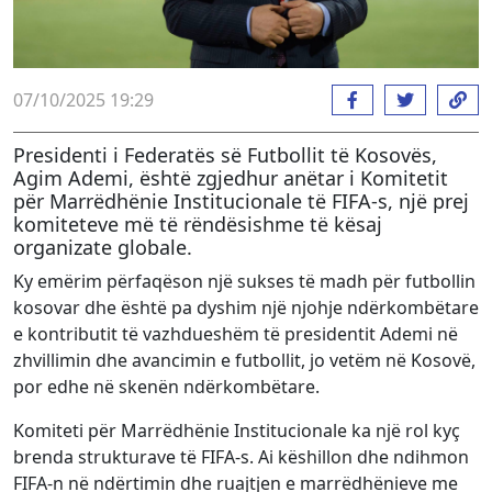
07/10/2025 19:29
Presidenti i Federatës së Futbollit të Kosovës,
Agim Ademi, është zgjedhur anëtar i Komitetit
për Marrëdhënie Institucionale të FIFA-s, një prej
komiteteve më të rëndësishme të kësaj
organizate globale.
Ky emërim përfaqëson një sukses të madh për futbollin
kosovar dhe është pa dyshim një njohje ndërkombëtare
e kontributit të vazhdueshëm të presidentit Ademi në
zhvillimin dhe avancimin e futbollit, jo vetëm në Kosovë,
por edhe në skenën ndërkombëtare.
Komiteti për Marrëdhënie Institucionale ka një rol kyç
brenda strukturave të FIFA-s. Ai këshillon dhe ndihmon
FIFA-n në ndërtimin dhe ruajtjen e marrëdhënieve me