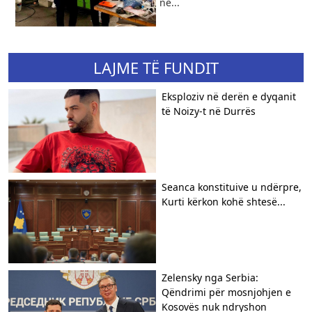
në...
LAJME TË FUNDIT
Eksploziv në derën e dyqanit
të Noizy-t në Durrës
Seanca konstituive u ndërpre,
Kurti kërkon kohë shtesë...
Zelensky nga Serbia:
Qëndrimi për mosnjohjen e
Kosovës nuk ndryshon