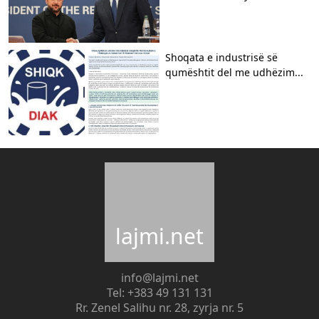
Shoqata e industrisë së
qumështit del me udhëzim...
lajmi.net
info@lajmi.net
Tel: +383 49 131 131
Rr. Zenel Salihu nr. 28, zyrja nr. 5