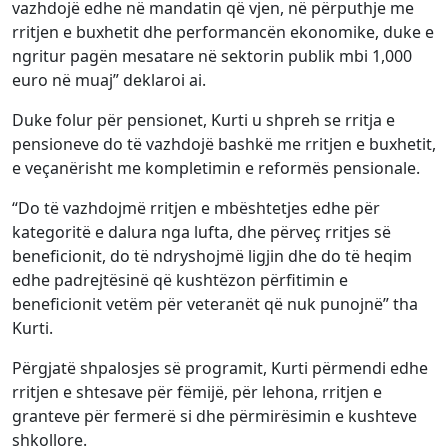
vazhdojë edhe në mandatin që vjen, në përputhje me
rritjen e buxhetit dhe performancën ekonomike, duke e
ngritur pagën mesatare në sektorin publik mbi 1,000
euro në muaj” deklaroi ai.
Duke folur për pensionet, Kurti u shpreh se rritja e
pensioneve do të vazhdojë bashkë me rritjen e buxhetit,
e veçanërisht me kompletimin e reformës pensionale.
“Do të vazhdojmë rritjen e mbështetjes edhe për
kategoritë e dalura nga lufta, dhe përveç rritjes së
beneficionit, do të ndryshojmë ligjin dhe do të heqim
edhe padrejtësinë që kushtëzon përfitimin e
beneficionit vetëm për veteranët që nuk punojnë” tha
Kurti.
Përgjatë shpalosjes së programit, Kurti përmendi edhe
rritjen e shtesave për fëmijë, për lehona, rritjen e
granteve për fermerë si dhe përmirësimin e kushteve
shkollore.