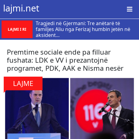
lajmi.net
Tragjedi në Gjermani: Tre anëtarë të
familjes Aliu nga Ferizaj humbin jetën në
LAJMI I RI
aksident...
Premtime sociale ende pa filluar
fushata: LDK e VV i prezantojnë
programet, PDK, AAK e Nisma nesër
LAJME