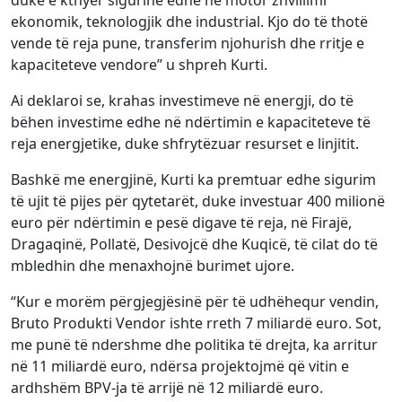
duke e kthyer sigurinë edhe në motor zhvillimi
ekonomik, teknologjik dhe industrial. Kjo do të thotë
vende të reja pune, transferim njohurish dhe rritje e
kapaciteteve vendore” u shpreh Kurti.
Ai deklaroi se, krahas investimeve në energji, do të
bëhen investime edhe në ndërtimin e kapaciteteve të
reja energjetike, duke shfrytëzuar resurset e linjitit.
Bashkë me energjinë, Kurti ka premtuar edhe sigurim
të ujit të pijes për qytetarët, duke investuar 400 milionë
euro për ndërtimin e pesë digave të reja, në Firajë,
Dragaqinë, Pollatë, Desivojcë dhe Kuqicë, të cilat do të
mbledhin dhe menaxhojnë burimet ujore.
“Kur e morëm përgjegjësinë për të udhëhequr vendin,
Bruto Produkti Vendor ishte rreth 7 miliardë euro. Sot,
me punë të ndershme dhe politika të drejta, ka arritur
në 11 miliardë euro, ndërsa projektojmë që vitin e
ardhshëm BPV-ja të arrijë në 12 miliardë euro.