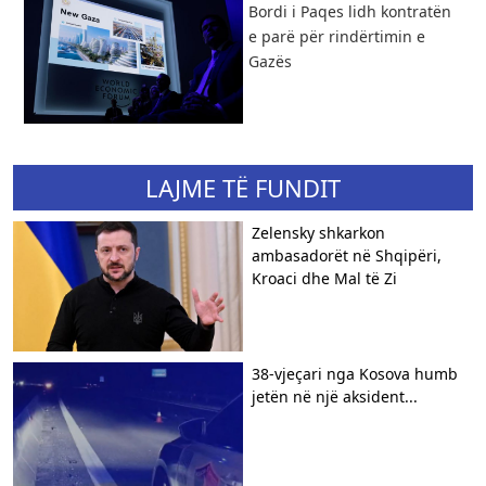
Bordi i Paqes lidh kontratën
e parë për rindërtimin e
Gazës
LAJME TË FUNDIT
Zelensky shkarkon
ambasadorët në Shqipëri,
Kroaci dhe Mal të Zi
38-vjeçari nga Kosova humb
jetën në një aksident...