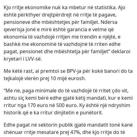
Kjo rritje ekonomike nuk ka mbetur në statistika. Ajo
është përkthyer drejtpërdrejt në rritje të pagave,
pensioneve dhe mbështetjes për familjet. Ndërsa
qeverisja jonë e mirë është garancia e vetme që
ekonomia të vazhdojë rritjen me trendin e njëjtë, e
bashkë me ekonominë të vazhdojnë të rriten edhe
pagat, pensionet dhe mbështetja për familjet” deklaroi
kryetari i LVV-së.
Me këtë rast, ai premtoi se BPV-ja për kokë banori do ta
tejkalojë vlerën prej 10 mijë eurosh.
“Me ne, paga minimale do të vazhdojë të rritet çdo vit,
ashtu siç kemi bërë edhe gjatë këtij mandati, kur e kemi
rritur nga 170 euro në 500 euro. Ky është një ndryshim
historik që e ka rritur dinjitetin e punëtorit.
Edhe pagat në sektorin publik gjatë mandatit tonë kanë
shënuar rritje mesatare prej 47%, dhe kjo rritje do të