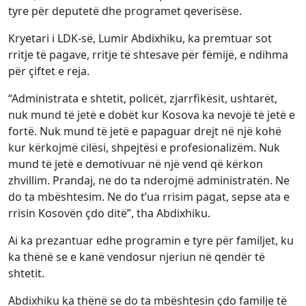
tyre për deputetë dhe programet qeverisëse.
Kryetari i LDK-së, Lumir Abdixhiku, ka premtuar sot
rritje të pagave, rritje të shtesave për fëmijë, e ndihma
për çiftet e reja.
“Administrata e shtetit, policët, zjarrfikësit, ushtarët,
nuk mund të jetë e dobët kur Kosova ka nevojë të jetë e
fortë. Nuk mund të jetë e papaguar drejt në një kohë
kur kërkojmë cilësi, shpejtësi e profesionalizëm. Nuk
mund të jetë e demotivuar në një vend që kërkon
zhvillim. Prandaj, ne do ta nderojmë administratën. Ne
do ta mbështesim. Ne do t’ua rrisim pagat, sepse ata e
rrisin Kosovën çdo ditë”, tha Abdixhiku.
Ai ka prezantuar edhe programin e tyre për familjet, ku
ka thënë se e kanë vendosur njeriun në qendër të
shtetit.
Abdixhiku ka thënë se do ta mbështesin çdo familje të