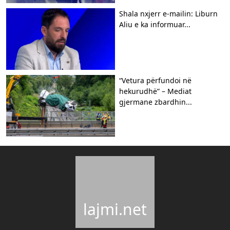
Shala nxjerr e-mailin: Liburn
Aliu e ka informuar...
“Vetura përfundoi në
hekurudhë” – Mediat
gjermane zbardhin...
lajmi.net