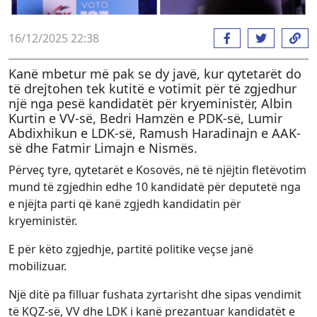
16/12/2025 22:38
Kanë mbetur më pak se dy javë, kur qytetarët do
të drejtohen tek kutitë e votimit për të zgjedhur
një nga pesë kandidatët për kryeministër, Albin
Kurtin e VV-së, Bedri Hamzën e PDK-së, Lumir
Abdixhikun e LDK-së, Ramush Haradinajn e AAK-
së dhe Fatmir Limajn e Nismës.
Përveç tyre, qytetarët e Kosovës, në të njëjtin fletëvotim
mund të zgjedhin edhe 10 kandidatë për deputetë nga
e njëjta parti që kanë zgjedh kandidatin për
kryeministër.
E për këto zgjedhje, partitë politike veçse janë
mobilizuar.
Një ditë pa filluar fushata zyrtarisht dhe sipas vendimit
të KQZ-së, VV dhe LDK i kanë prezantuar kandidatët e