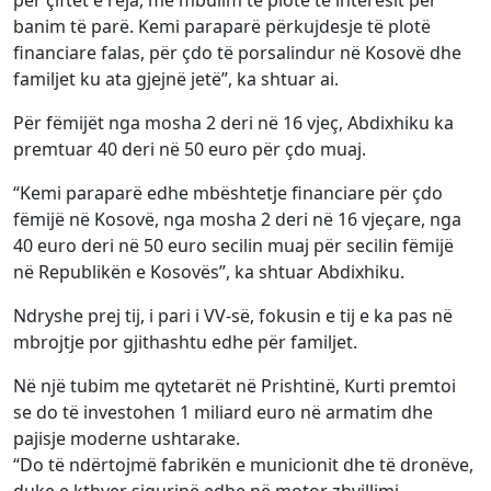
për çiftet e reja, me mbulim të plotë të interesit për
banim të parë. Kemi paraparë përkujdesje të plotë
financiare falas, për çdo të porsalindur në Kosovë dhe
familjet ku ata gjejnë jetë”, ka shtuar ai.
Për fëmijët nga mosha 2 deri në 16 vjeç, Abdixhiku ka
premtuar 40 deri në 50 euro për çdo muaj.
“Kemi paraparë edhe mbështetje financiare për çdo
fëmijë në Kosovë, nga mosha 2 deri në 16 vjeçare, nga
40 euro deri në 50 euro secilin muaj për secilin fëmijë
në Republikën e Kosovës”, ka shtuar Abdixhiku.
Ndryshe prej tij, i pari i VV-së, fokusin e tij e ka pas në
mbrojtje por gjithashtu edhe për familjet.
Në një tubim me qytetarët në Prishtinë, Kurti premtoi
se do të investohen 1 miliard euro në armatim dhe
pajisje moderne ushtarake.
“Do të ndërtojmë fabrikën e municionit dhe të dronëve,