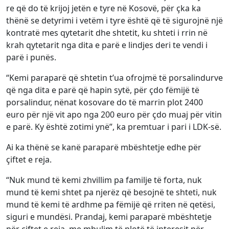
re që do të krijoj jetën e tyre në Kosovë, për çka ka
thënë se detyrimi i vetëm i tyre është që të sigurojnë një
kontratë mes qytetarit dhe shtetit, ku shteti i rrin në
krah qytetarit nga dita e parë e lindjes deri te vendi i
parë i punës.
“Kemi paraparë që shtetin t’ua ofrojmë të porsalindurve
që nga dita e parë që hapin sytë, për çdo fëmijë të
porsalindur, nënat kosovare do të marrin plot 2400
euro për një vit apo nga 200 euro për çdo muaj për vitin
e parë. Ky është zotimi ynë”, ka premtuar i pari i LDK-së.
Ai ka thënë se kanë paraparë mbështetje edhe për
çiftet e reja.
“Nuk mund të kemi zhvillim pa familje të forta, nuk
mund të kemi shtet pa njerëz që besojnë te shteti, nuk
mund të kemi të ardhme pa fëmijë që rriten në qetësi,
siguri e mundësi. Prandaj, kemi paraparë mbështetje