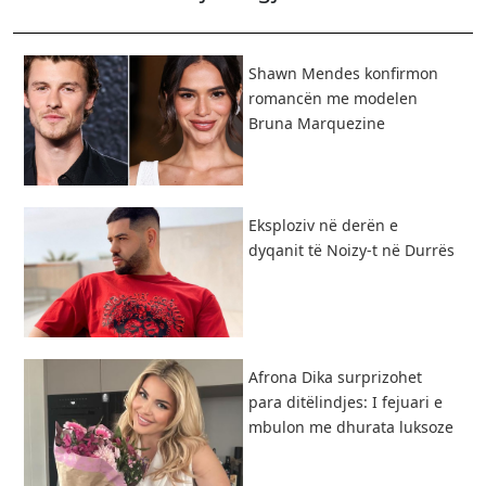
Shawn Mendes konfirmon
romancën me modelen
Bruna Marquezine
Eksploziv në derën e
dyqanit të Noizy-t në Durrës
Afrona Dika surprizohet
para ditëlindjes: I fejuari e
mbulon me dhurata luksoze