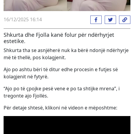
16/12/2025 16:14
Shkurta dhe Fjolla kanë folur për ndërhyrjet
estetike.
Shkurta tha se asnjëherë nuk ka bërë ndonjë ndërhyrje
më të thellë, pos kolagjenit.
Ajo po ashtu bëri të ditur edhe procesin e futjes së
kolagjenit në fytyrë.
“Ajo po të çpojke pesë vene e po ta shtijke mrena”, i
tregonte ajo Fjollës.
Për detaje shtesë, klikoni në videon e mëposhtme: