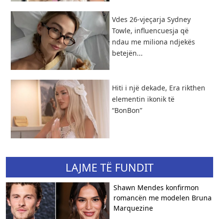
Vdes 26-vjeçarja Sydney
Towle, influencuesja që
ndau me miliona ndjekës
betejën...
Hiti i një dekade, Era rikthen
elementin ikonik të
“BonBon”
LAJME TË FUNDIT
Shawn Mendes konfirmon
romancën me modelen Bruna
Marquezine