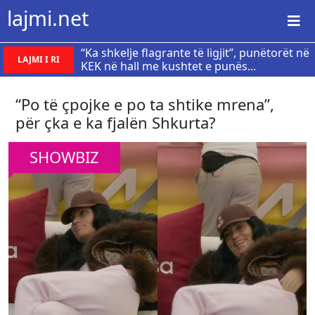
lajmi.net
“Ka shkelje flagrante të ligjit”, punëtorët në
LAJMI I RI
KEK në hall me kushtet e punës...
“Po të çpojke e po ta shtike mrena”,
për çka e ka fjalën Shkurta?
SHOWBIZ