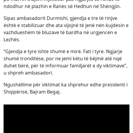
ndodhur në plazhin e Ranës së Hedhun në Shëngjin.
Sipas ambasadorit Durmishi, gjendja e tre të rinjve
është e stabilizuar dhe ata vijojnë të jenë nën kujdesin e
vazhdueshëm të bluzave të bardha në urgjencën e
Lezhës.
“Gjendja e tyre ishte shumë e mirë. Fati i tyre. Ngjarje
shumë tronditëse, por ne jemi këtu të bëjmë atë nqë
duhet bërë, për të informuar familjarët e dy viktimave”,
u shpreh ambasadori.
Ngushëllime për viktimat ka shprehur edhe presidenti i
Shqipërisë, Bajram Begaj.