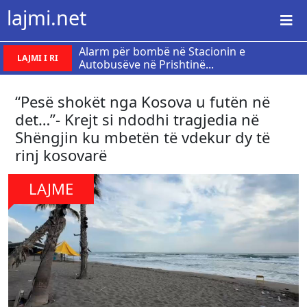
lajmi.net
Alarm për bombë në Stacionin e
LAJMI I RI
Autobusëve në Prishtinë...
“Pesë shokët nga Kosova u futën në
det…”- Krejt si ndodhi tragjedia në
Shëngjin ku mbetën të vdekur dy të
rinj kosovarë
LAJME