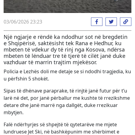
03/06/2026 23:23
Një ngjarje e rëndë ka ndodhur sot në bregdetin
e Shqipërisë, saktësisht tek Rana e Hedhur, ku
mbeten të vdekur dy të rinj nga Kosova, ndërsa
mbeten të lënduar tre të tjerë të cilët janë duke
vazhduar të marrin trajtim mjekësor.
Policia e Lezhës doli me detaje se si ndodhi tragjedia, ku
u përfshin 5 shokët.
Sipas të dhënave paraprake, të rinjtë janë futur për t’u
larë në det, por janë përballur me kushte të rrezikshme
detare dhe janë marrë nga dallgët, duke rrezikuar
mbytjen.
Falë ndërhyrjes së shpejtë të qytetarëve me mjete
lundruese Jet Ski, në bashkëpunim me shërbimet e