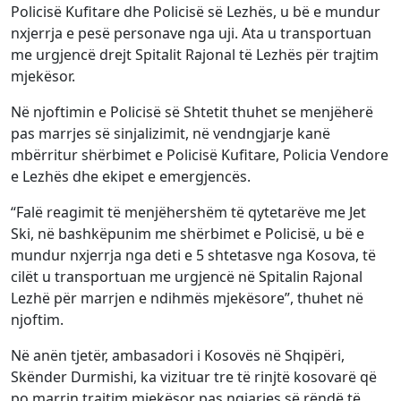
Policisë Kufitare dhe Policisë së Lezhës, u bë e mundur
nxjerrja e pesë personave nga uji. Ata u transportuan
me urgjencë drejt Spitalit Rajonal të Lezhës për trajtim
mjekësor.
Në njoftimin e Policisë së Shtetit thuhet se menjëherë
pas marrjes së sinjalizimit, në vendngjarje kanë
mbërritur shërbimet e Policisë Kufitare, Policia Vendore
e Lezhës dhe ekipet e emergjencës.
“Falë reagimit të menjëhershëm të qytetarëve me Jet
Ski, në bashkëpunim me shërbimet e Policisë, u bë e
mundur nxjerrja nga deti e 5 shtetasve nga Kosova, të
cilët u transportuan me urgjencë në Spitalin Rajonal
Lezhë për marrjen e ndihmës mjekësore”, thuhet në
njoftim.
Në anën tjetër, ambasadori i Kosovës në Shqipëri,
Skënder Durmishi, ka vizituar tre të rinjtë kosovarë që
po marrin trajtim mjekësor pas ngjarjes së rëndë të