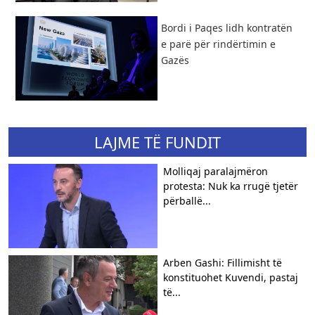
Bordi i Paqes lidh kontratën
e parë për rindërtimin e
Gazës
LAJME TË FUNDIT
Molliqaj paralajmëron
protesta: Nuk ka rrugë tjetër
përballë...
Arben Gashi: Fillimisht të
konstituohet Kuvendi, pastaj
të...