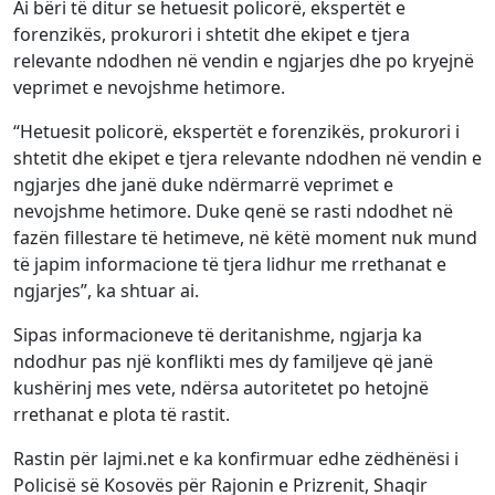
Ai bëri të ditur se hetuesit policorë, ekspertët e
forenzikës, prokurori i shtetit dhe ekipet e tjera
relevante ndodhen në vendin e ngjarjes dhe po kryejnë
veprimet e nevojshme hetimore.
“Hetuesit policorë, ekspertët e forenzikës, prokurori i
shtetit dhe ekipet e tjera relevante ndodhen në vendin e
ngjarjes dhe janë duke ndërmarrë veprimet e
nevojshme hetimore. Duke qenë se rasti ndodhet në
fazën fillestare të hetimeve, në këtë moment nuk mund
të japim informacione të tjera lidhur me rrethanat e
ngjarjes”, ka shtuar ai.
Sipas informacioneve të deritanishme, ngjarja ka
ndodhur pas një konflikti mes dy familjeve që janë
kushërinj mes vete, ndërsa autoritetet po hetojnë
rrethanat e plota të rastit.
Rastin për lajmi.net e ka konfirmuar edhe zëdhënësi i
Policisë së Kosovës për Rajonin e Prizrenit,
Shaqir