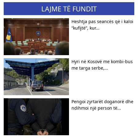
LAJME TË FUNDIT
Heshtja pas seancës që i kaloi
“kufijtë”, kur...
Hyri në Kosovë me kombi-bus
me targa serbe,...
Pengoi zyrtarët doganorë dhe
ndihmoi një person të...