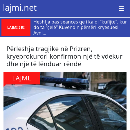
lajmi.net
Heshtja pas seancës që i kaloi “kufijtë”, kur
do ta “çelë” Kuvendin përsëri kryesuesi
LAJMI I RI
Avni...
Përleshja tragjike në Prizren,
kryeprokurori konfirmon një të vdekur
dhe një të lënduar rëndë
LAJME