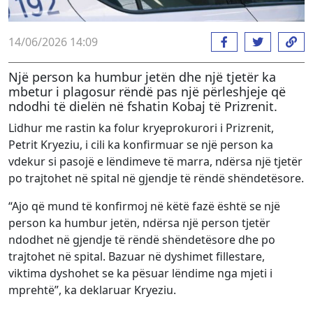
14/06/2026 14:09
Një person ka humbur jetën dhe një tjetër ka
mbetur i plagosur rëndë pas një përleshjeje që
ndodhi të dielën në fshatin Kobaj të Prizrenit.
Lidhur me rastin ka folur kryeprokurori i Prizrenit,
Petrit Kryeziu, i cili ka konfirmuar se një person ka
vdekur si pasojë e lëndimeve të marra, ndërsa një tjetër
po trajtohet në spital në gjendje të rëndë shëndetësore.
“Ajo që mund të konfirmoj në këtë fazë është se një
person ka humbur jetën, ndërsa një person tjetër
ndodhet në gjendje të rëndë shëndetësore dhe po
trajtohet në spital. Bazuar në dyshimet fillestare,
viktima dyshohet se ka pësuar lëndime nga mjeti i
mprehtë”, ka deklaruar Kryeziu.