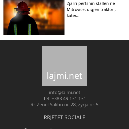
Zjarri përfshin stallën në
Mitrovicë, digjen traktori,
katër...
lajmi.net
info@lajmi.net
Tel: +383 49 131 131
Rr. Zenel Salihu nr. 28, zyrja nr. 5
RRJETET SOCIALE