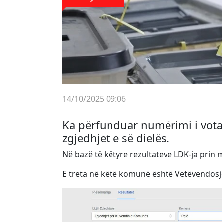
14/10/2025 09:06
Ka përfunduar numërimi i vot
zgjedhjet e së dielës.
Në bazë të këtyre rezultateve LDK-ja prin 
E treta në këtë komunë është Vetëvendos