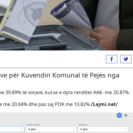
ave për Kuvendin Komunal të Pejës nga
me 39.89% të votave, kurse e dyta renditet AAK- me 20.87%.
je me 20.64% dhe pas saj PDK me 10.82%.
/Lajmi.net/