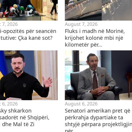
 7, 2026
August 7, 2026
ti-opozitës për seancën
Fluks i madh në Morinë,
tutive: Çka kanë sot?
krijohet kolonë mbi një
kilometër për...
 6, 2026
August 6, 2026
sky shkarkon
Senatori amerikan pret që
adorët në Shqipëri,
përkrahja dypartiake ta
 dhe Mal të Zi
shtyjë përpara projektligji
për...