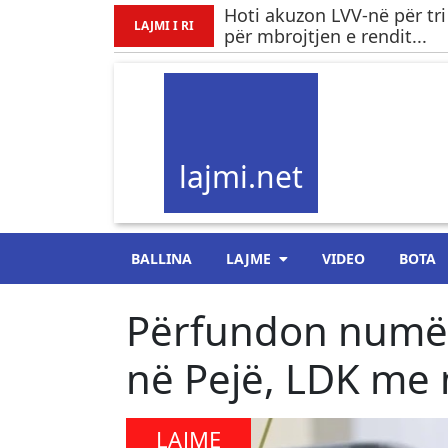
Hoti akuzon LVV-në për tri
LAJMI I RI
për mbrojtjen e rendit...
lajmi.net
BALLINA
LAJME
VIDEO
BOTA
Përfundon numër
në Pejë, LDK me
LAJME