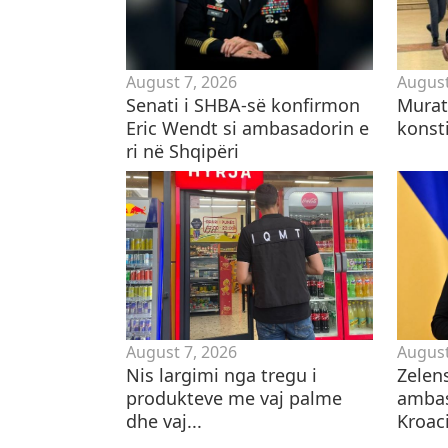
August 7, 2026
August
Senati i SHBA-së konfirmon
​Mura
Eric Wendt si ambasadorin e
konsti
ri në Shqipëri
August 7, 2026
August
Nis largimi nga tregu i
Zelen
produkteve me vaj palme
ambas
dhe vaj...
Kroaci