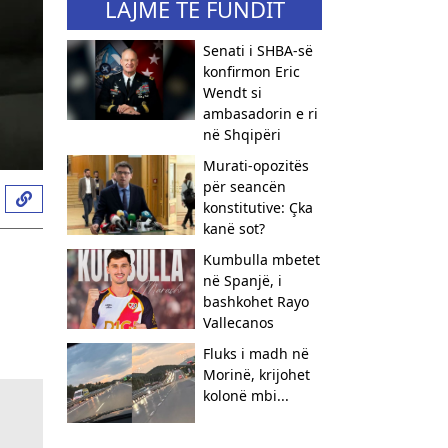
LAJME TË FUNDIT
Senati i SHBA-së
konfirmon Eric
Wendt si
ambasadorin e ri
në Shqipëri
​Murati-opozitës
për seancën
konstitutive: Çka
kanë sot?
Kumbulla mbetet
në Spanjë, i
bashkohet Rayo
Vallecanos
Fluks i madh në
Morinë, krijohet
kolonë mbi...