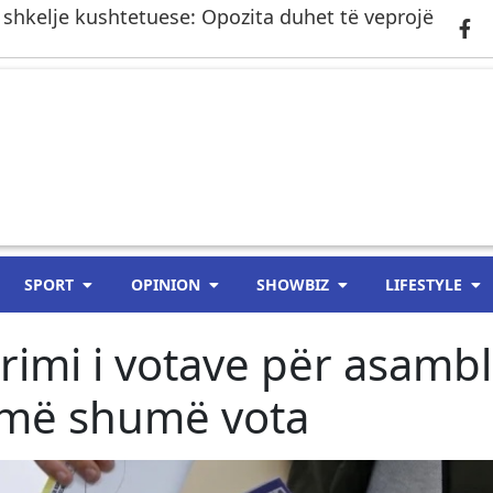
 shkelje kushtetuese: Opozita duhet të veprojë
SPORT
OPINION
SHOWBIZ
LIFESTYLE
imi i votave për asamb
 më shumë vota