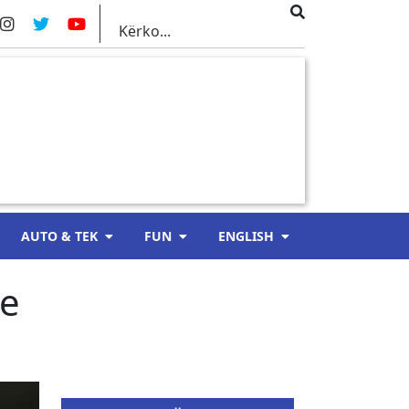
AUTO & TEK
FUN
ENGLISH
le