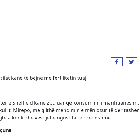
ilat kanë të bëjnë me fertilitetin tuaj.
ster e Sheffield kanë zbuluar që konsumimi i marihuanës 
shkullit. Mirëpo, me gjithë mendimin e rrënjosur të deritash
jëjtë alkooli dhe veshjet e ngushta të brendshme.
nçura