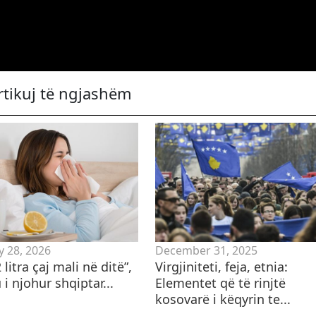
rtikuj të ngjashëm
y 28, 2026
December 31, 2025
2 litra çaj mali në ditë”,
Virgjiniteti, feja, etnia:
i njohur shqiptar...
Elementet që të rinjtë
kosovarë i këqyrin te...