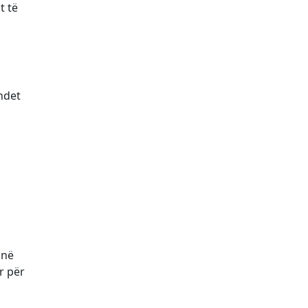
t të
ndet
anë
r për