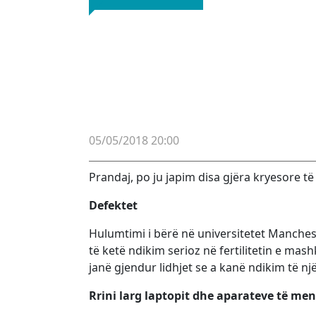
05/05/2018 20:00
Prandaj, po ju japim disa gjëra kryesore të c
Defektet
Hulumtimi i bërë në universitetet Manche
të ketë ndikim serioz në fertilitetin e ma
janë gjendur lidhjet se a kanë ndikim të n
Rrini larg laptopit dhe aparateve të me