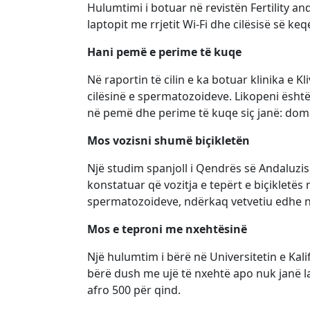
Hulumtimi i botuar në revistën Fertility and
laptopit me rrjetit Wi-Fi dhe cilësisë së ke
Hani pemë e perime të kuqe
Në raportin të cilin e ka botuar klinika e 
cilësinë e spermatozoideve. Likopeni ësht
në pemë dhe perime të kuqe siç janë: domat
Mos vozisni shumë biçikletën
Një studim spanjoll i Qendrës së Andaluzis
konstatuar që vozitja e tepërt e biçikletës
spermatozoideve, ndërkaq vetvetiu edhe në f
Mos e teproni me nxehtësinë
Një hulumtim i bërë në Universitetin e Kal
bërë dush me ujë të nxehtë apo nuk janë l
afro 500 për qind.