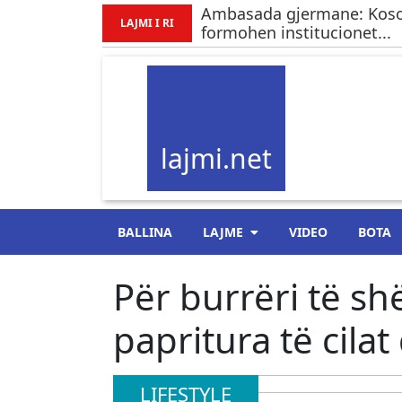
Ambasada gjermane: Kosov
LAJMI I RI
formohen institucionet...
lajmi.net
BALLINA
LAJME
VIDEO
BOTA
Për burrëri të s
papritura të cil
LIFESTYLE