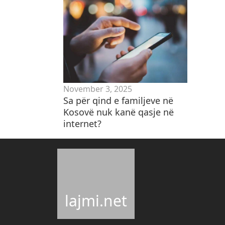
November 3, 2025
​Sa për qind e familjeve në
Kosovë nuk kanë qasje në
internet?
lajmi.net