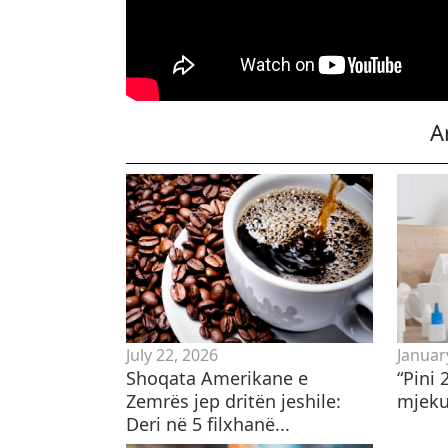
A
July 22, 2026
Januar
Shoqata Amerikane e
“Pini 
Zemrës jep dritën jeshile:
mjeku 
Deri në 5 filxhanë...