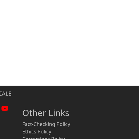
IALE
Other Links
Fact-Checking Policy
Ethics Policy
Corrections Policy