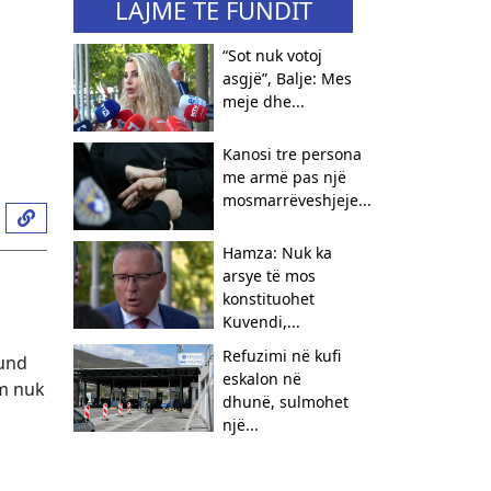
LAJME TË FUNDIT
“Sot nuk votoj
asgjë”, Balje: Mes
meje dhe...
Kanosi tre persona
me armë pas një
mosmarrëveshjeje...
Hamza: Nuk ka
arsye të mos
konstituohet
Kuvendi,...
Refuzimi në kufi
mund
eskalon në
ëm nuk
dhunë, sulmohet
një...