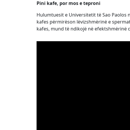
Pini kafe, por mos e teproni
Hulumtuesit e Universitetit të Sao Paolos
kafes përmirëson lëvizshmërinë e spermato
kafes, mund të ndikojë në efektshmërinë 