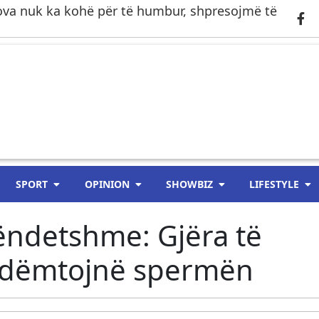
a nuk ka kohë për të humbur, shpresojmë të
SPORT
OPINION
SHOWBIZ
LIFESTYLE
hëndetshme: Gjëra të
at dëmtojnë spermën