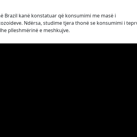
 në Brazil kanë konstatuar që konsumimi me masë i
zoideve. Ndërsa, studime tjera thonë se konsumimi i tepru
dhe plleshmërinë e meshkujve.