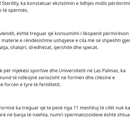
 Sterility, ka konstatuar ekzistimin e lidhjes midis përdorimi
qe të spermës.
Klivlendit, është treguar që konsumimi i likopenit përmirëson
ë materie e rëndësishme ushqyese e cila më së shpeshti gje
ja, shalqiri, dredhëzat, qershitë dhe specat.
ë për mjekësi sportive dhe Universitetit në Las Palmas, ka
 mund të ndikojnë seriozisht në formën dhe cilësinë e
orcën e tyre të fertilitetit.
ifornisë ka treguar që te pesë nga 11 meshkuj të cilët nuk k
arë në banja të nxehta, numri spermatozoideve është shtua