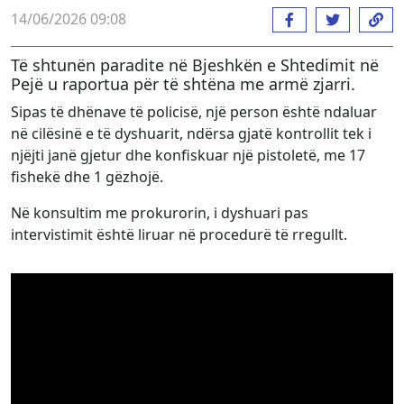
14/06/2026 09:08
Të shtunën paradite në Bjeshkën e Shtedimit në
Pejë u raportua për të shtëna me armë zjarri.
Sipas të dhënave të policisë, një person është ndaluar
në cilësinë e të dyshuarit, ndërsa gjatë kontrollit tek i
njëjti janë gjetur dhe konfiskuar një pistoletë, me 17
fishekë dhe 1 gëzhojë.
Në konsultim me prokurorin, i dyshuari pas
intervistimit është liruar në procedurë të rregullt.