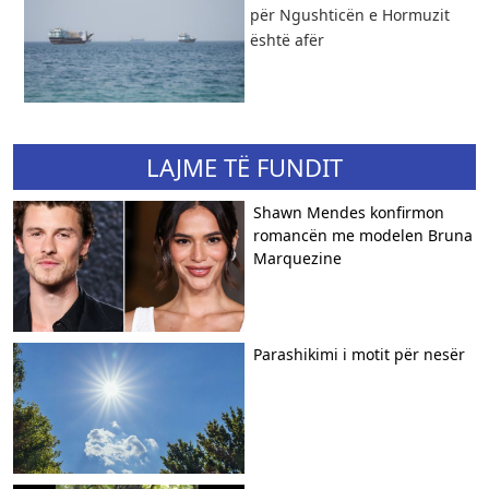
për Ngushticën e Hormuzit
është afër
LAJME TË FUNDIT
Shawn Mendes konfirmon
romancën me modelen Bruna
Marquezine
Parashikimi i motit për nesër