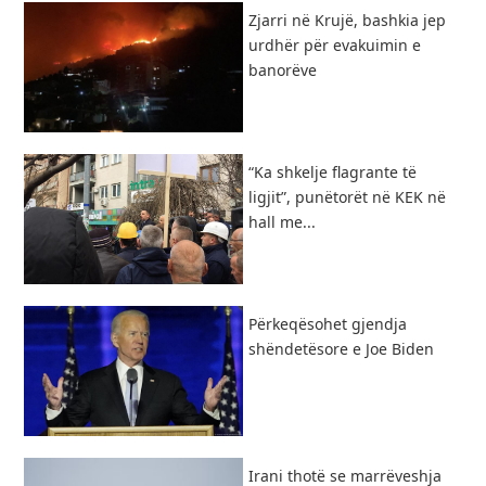
Zjarri në Krujë, bashkia jep
urdhër për evakuimin e
banorëve
“Ka shkelje flagrante të
ligjit”, punëtorët në KEK në
hall me...
Përkeqësohet gjendja
shëndetësore e Joe Biden
Irani thotë se marrëveshja