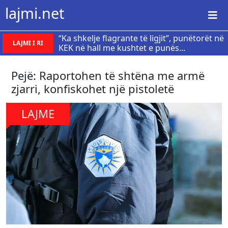
lajmi.net
“Ka shkelje flagrante të ligjit”, punëtorët në
LAJMI I RI
KEK në hall me kushtet e punës...
Pejë: Raportohen të shtëna me armë
zjarri, konfiskohet një pistoletë
LAJME