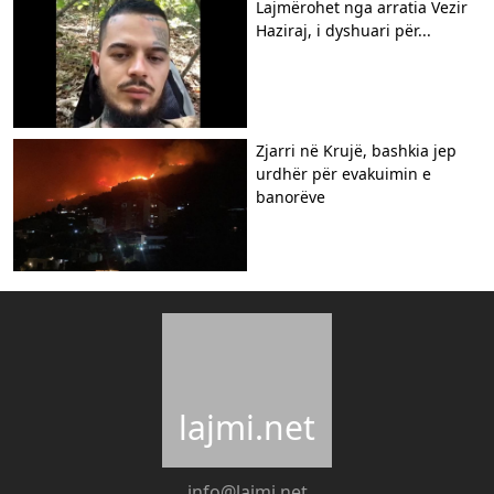
Lajmërohet nga arratia Vezir
Haziraj, i dyshuari për...
Zjarri në Krujë, bashkia jep
urdhër për evakuimin e
banorëve
lajmi.net
info@lajmi.net