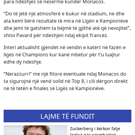
para ndeshjes së nesërme kundër Monacos.
“Do të jetë një atmosferë e bukur në stadium, ne dhe
ata kemi bërë rezultate të mira në Ligën e Kampionëve
dhe jemi të gatshëm ta bëjmë të gjithë atë që nevojitet”,
shtoi Pavard për ndeshjen ndaj ekipit francez.
Interi aktualisht gjendet në vendin e katërt në fazën e
ligës në Champions kur kanë mbetur për t’u luajtur
edhe dy ndeshje.
“Nerazzurri” me një fitore eventuale ndaj Monacos do
ta sigurojnë një vend solid në Top 8, i cili dërgon direkt
në të tetën e finales së Ligës së Kampionëve.
LAJME TË FUNDIT
Zuckerberg i kërkon falje
Indisë për përmbajtjet