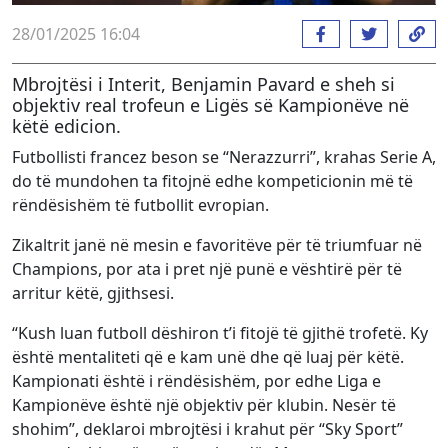
28/01/2025 16:04
Mbrojtësi i Interit, Benjamin Pavard e sheh si
objektiv real trofeun e Ligës së Kampionëve në
këtë edicion.
Futbollisti francez beson se “Nerazzurri”, krahas Serie A,
do të mundohen ta fitojnë edhe kompeticionin më të
rëndësishëm të futbollit evropian.
Zikaltrit janë në mesin e favoritëve për të triumfuar në
Champions, por ata i pret një punë e vështirë për të
arritur këtë, gjithsesi.
“Kush luan futboll dëshiron t’i fitojë të gjithë trofetë. Ky
është mentaliteti që e kam unë dhe që luaj për këtë.
Kampionati është i rëndësishëm, por edhe Liga e
Kampionëve është një objektiv për klubin. Nesër të
shohim”, deklaroi mbrojtësi i krahut për “Sky Sport”