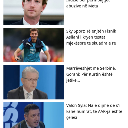
abuzive në Meta
Sky Sport: Të enjtën Fisnik
Asllani i kryen testet
mjekësore te skuadra e re
Marrëveshjet me Serbinë,
Gorani: Për Kurtin është
jetike...
Valon Syla: Na e dijmë që s’i
kanë numrat, te AAK-ja është
çelësi