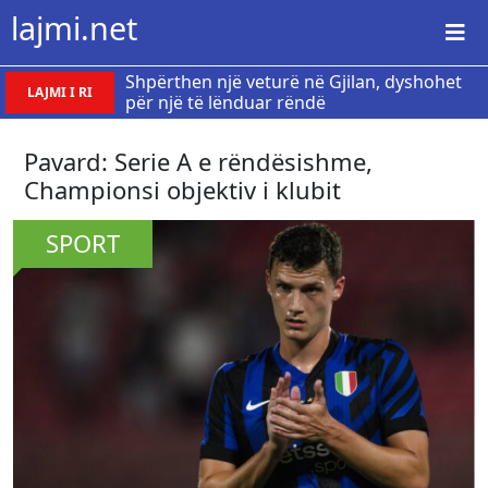
lajmi.net
Shpërthen një veturë në Gjilan, dyshohet
LAJMI I RI
për një të lënduar rëndë
Pavard: Serie A e rëndësishme,
Championsi objektiv i klubit
SPORT