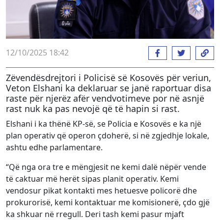
12/10/2025 18:42
Zëvendësdrejtori i Policisë së Kosovës për veriun,
Veton Elshani ka deklaruar se janë raportuar disa
raste për njerëz afër vendvotimeve por në asnjë
rast nuk ka pas nevojë që të hapin si rast.
Elshani i ka thënë KP-së, se Policia e Kosovës e ka një
plan operativ që operon çdoherë, si në zgjedhje lokale,
ashtu edhe parlamentare.
“Që nga ora tre e mëngjesit ne kemi dalë nëpër vende
të caktuar më herët sipas planit operativ. Kemi
vendosur pikat kontakti mes hetuesve policorë dhe
prokurorisë, kemi kontaktuar me komisionerë, çdo gjë
ka shkuar në rregull. Deri tash kemi pasur mjaft