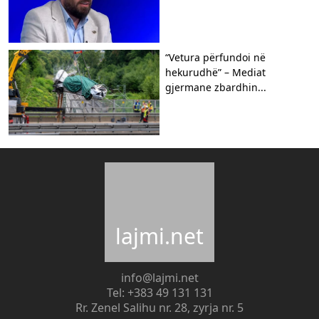
“Vetura përfundoi në
hekurudhë” – Mediat
gjermane zbardhin...
lajmi.net
info@lajmi.net
Tel: +383 49 131 131
Rr. Zenel Salihu nr. 28, zyrja nr. 5