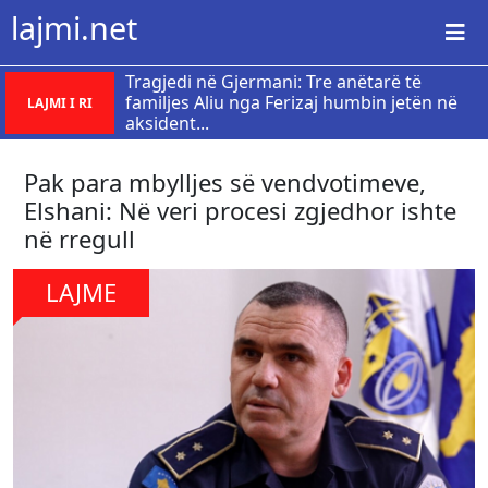
lajmi.net
Tragjedi në Gjermani: Tre anëtarë të
familjes Aliu nga Ferizaj humbin jetën në
LAJMI I RI
aksident...
​Pak para mbylljes së vendvotimeve,
Elshani: Në veri procesi zgjedhor ishte
në rregull
LAJME