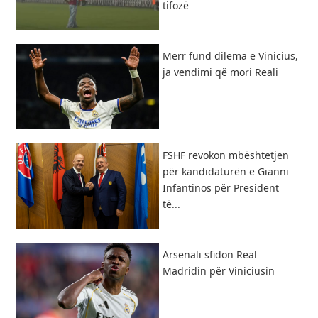
tifozë
Merr fund dilema e Vinicius,
ja vendimi që mori Reali
FSHF revokon mbështetjen
për kandidaturën e Gianni
Infantinos për President
të...
​Arsenali sfidon Real
Madridin për Viniciusin