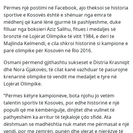
Përmes një postimi në Facebook, ajo theksoi se historia
sportive e Kosovës është e shënuar nga emra të
mëdhenj që kanë lënë gjurmë të pashlyeshme, duke
filluar nga boksieri Aziz Salihu, fitues i medaljes së
bronztë në Lojërat Olimpike të vitit 1984, e deri te
Majlinda Kelmendi, e cila shkroi historinë si kampione e
parë olimpike për Kosovën në Rio 2016.
Osmani përmend gjithashtu sukseset e Distria Krasniqit
dhe Nora Gjakovës, të cilat kanë vazhduar të pasurojnë
krenarinë olimpike të vendit me medaljet e tyre në
Lojërat Olimpike.
“Përmes këtyre kampionëve, bota njohu jo vetëm
talentin sportiv të Kosovës, por edhe historinë e një
populli që me këmbëngulje, dinjitet dhe vullnet të
pathyeshëm ka arritur të tejkalojë çdo sfidë. Ata
dëshmuan se madhështia nuk matet me përmasat e një
vendi, por me zemrën, punën dhe vlerat e njerëzve të