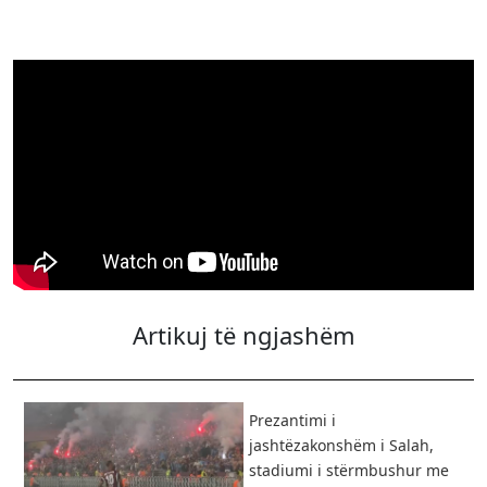
Artikuj të ngjashëm
Prezantimi i
jashtëzakonshëm i Salah,
stadiumi i stërmbushur me