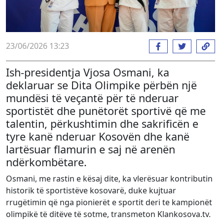
23/06/2026 13:23
Ish-presidentja Vjosa Osmani, ka
deklaruar se Dita Olimpike përbën një
mundësi të veçantë për të nderuar
sportistët dhe punëtorët sportivë që me
talentin, përkushtimin dhe sakrificën e
tyre kanë nderuar Kosovën dhe kanë
lartësuar flamurin e saj në arenën
ndërkombëtare.
Osmani, me rastin e kësaj dite, ka vlerësuar kontributin
historik të sportistëve kosovarë, duke kujtuar
rrugëtimin që nga pionierët e sportit deri te kampionët
olimpikë të ditëve të sotme, transmeton Klankosova.tv.