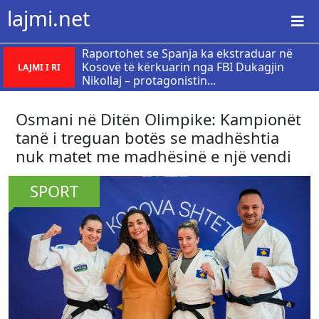
lajmi.net
Raportohet se Spanja ka ekstraduar në
Kosovë të kërkuarin nga FBI Dukagjin
LAJMI I RI
Nikollaj – protagonistin...
Osmani në Ditën Olimpike: Kampionët
tanë i treguan botës se madhështia
nuk matet me madhësinë e një vendi
SPORT