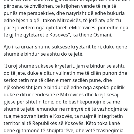
përpara, të zhvillohen, të krijohen vende të reja të
punës me perspektivë, dhe natyrisht që edhe bukuria
edhe hjeshia që i takon Mitrovicës, të jetë aty për t’u
parë jo vetëm nga qytetarët eMitrovicës, por edhe nga
të gjithë qytetarët e Kosovës”, ka thënë Osmani.
Ajo i ka uruar shumë suksese kryetarit të ri, duke qenë
shumë e bindur se ashtu do të jetë.
“I uroj shumë suksese kryetarit, jam e bindur se ashtu
do të jetë, duke e ditur vullnetin me të cilën punon dhe
seriozitetin me të cilën e merr secilën punë, dhe
njëkohësisht jam e bindur që edhe nga aspekti politik
duke e ditur rëndësinë e Mitrovicës dhe krejt kësaj
pjese për shtetin tonë, do të bashkëpunojmë sa më
shumë të jetë emundur në mënyrë që të vazhdojmë të
ruajmë sovranitetin e Kosovës, ta ruajmë integritetin
territorial të Republikës së Kosovës. Këto toka kanë
qenë gjithmonë të shqiptarëve, dhe vetë trashëgimia