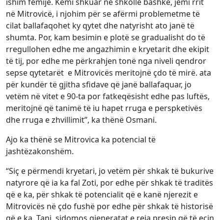
ishim fëmijë. Kemi shkuar në shkollë bashkë, jemi rrit
në Mitrovicë, i njohim për se afërmi problemetme të
cilat ballafaqohet ky qytet dhe natyrisht ato janë të
shumta. Por, kam besimin e plotë se gradualisht do të
rregullohen edhe me angazhimin e kryetarit dhe ekipit
të tij, por edhe me përkrahjen tonë nga niveli qendror
sepse qytetarët e Mitrovicës meritojnë çdo të mirë. ata
për kundër të gjitha sfidave që janë ballafaquar, jo
vetëm në vitet e 90-ta por fatkeqësisht edhe pas luftës,
meritojnë që tanimë të iu hapet rruga e perspketivës
dhe rruga e zhvillimit”, ka thënë Osmani.
Ajo ka thënë se Mitrovica ka potencial të
jashtëzakonshëm.
“Siç e përmendi kryetari, jo vetëm për shkak të bukurive
natyrore që ia ka fal Zoti, por edhe për shkak të traditës
që e ka, për shkak të potencialit që e kanë njerezit e
Mitrovicës në çdo fushë por edhe për shkak të historisë
që e ka. Tani, sidomos gjeneratat e reja presin që të ecin