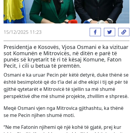
15/12/2025 11:23
Presidentja e Kosovës, Vjosa Osmani e ka vizituar
sot Komunën e Mitrovicës, në ditën e parë të
punës së kryetarit të ri të kësaj Komune, Faton
Pecit, i cili u betua të premtën.
Osmani e ka uruar Pecin për këtë detyrë, duke thënë se
është besimplotë që do t’ia del ai dhe ekipi i tij që për të
gjithë qytetarët e Mitrovicë të sjellin sa më shumë
perspektivë dhe më shumë projekte, zhvillim e shpresë.
Meqë Osmani vjen nga Mitrovica gjithashtu, ka thënë
se me Pecin njihen shumë moti.
“Ne me Fatonin njihemi që një kohë të gjatë, prej kur