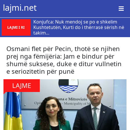
lajmi.net
Konjufca: Nuk mendoj se po e shkelim
Kushtetutën, Kurti do i thërrasë sërish në
LAJMI I RI
takim...
Osmani flet për Pecin, thotë se njihen
prej nga fëmijëria: Jam e bindur për
shumë suksese, duke e ditur vullnetin
e seriozitetin për punë
LAJME