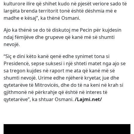
kulturore ilire që shihet kudo në pjesët veriore sado të
largëta brenda territorit tonë është dëshmia më e
madhe e kësaj”, ka thënë Osmani.
Ajo ka thënë se do të diskutoj me Pecin për kujdesin
ndaj fëmijëve dhe grupeve që kanë më së shumti
nevojë.
“Siç e dini këto kanë qenë edhe synimet tona si
Presidencë, sepse suksesi i një shteti matet nga ajo se
sa tregon kujdes në raport me ata që kanë më së
shumti nevojë. Urime edhe njëherë kryetar, jue dhe
qytetarëve të Mitrovicës, dhe do të na keni në krah si
gjithmonë në përkrahje që është në interes të
qytetarëve”, ka shtuar Osmani.
/Lajmi.net/