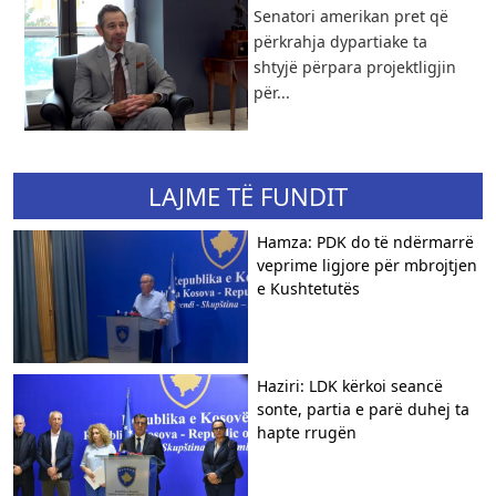
Senatori amerikan pret që
përkrahja dypartiake ta
shtyjë përpara projektligjin
për...
LAJME TË FUNDIT
Hamza: PDK do të ndërmarrë
veprime ligjore për mbrojtjen
e Kushtetutës
Haziri: LDK kërkoi seancë
sonte, partia e parë duhej ta
hapte rrugën