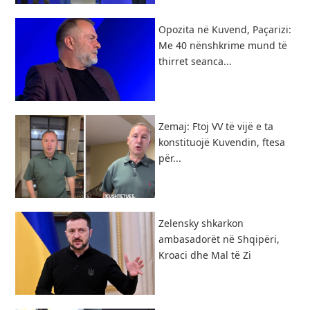
Opozita në Kuvend, Paçarizi:
Me 40 nënshkrime mund të
thirret seanca...
Zemaj: Ftoj VV të vijë e ta
konstituojë Kuvendin, ftesa
për...
Zelensky shkarkon
ambasadorët në Shqipëri,
Kroaci dhe Mal të Zi