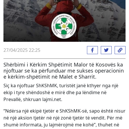
27/04/2025 22:25
Shërbimi i Kërkim Shpëtimit Malor të Kosovës ka
njoftuar se ka përfunduar me sukses operacionin
e kërkim-shpëtimit në Malet e Sharrit.
Siç ka njoftuar ShKShMK, turistët janë kthyer nga një
ekip i tyre shëndoshë e mirë dhe pa lëndime në
Prevallë, shkruan lajmi.net.
“Ndërsa një ekipë tjetër e ShKShMK-së, sapo është nisur
në një aksion tjetër në një zonë tjetër të vendit. Për më
shumë informata, ju lajmërojmë me kohë”, thuhet në