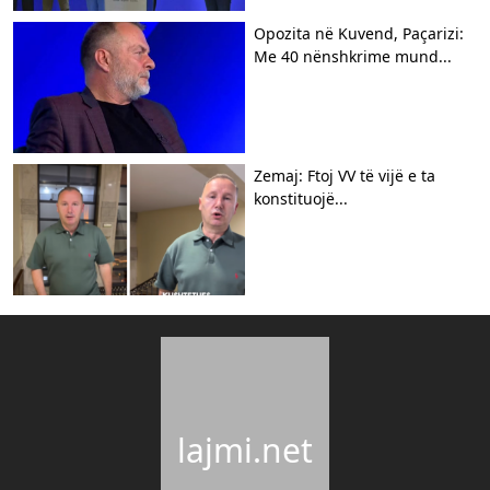
Opozita në Kuvend, Paçarizi:
Me 40 nënshkrime mund...
Zemaj: Ftoj VV të vijë e ta
konstituojë...
lajmi.net