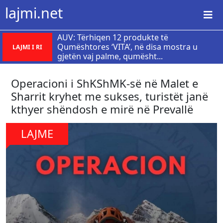
lajmi.net
AUV: Tërhiqen 12 produkte të
Qumështores ‘VITA’, në disa mostra u
LAJMI I RI
gjetën vaj palme, qumësht...
Operacioni i ShKShMK-së në Malet e
Sharrit kryhet me sukses, turistët janë
kthyer shëndosh e mirë në Prevallë
LAJME