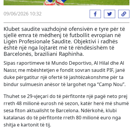
09/06/2026 10:32
Klubet saudite vazhdojnë ofensivën e tyre për të
sjellë emra të mëdhenj të futbollit evropian në
Ligën Profesionale Saudite. Objektivi i radhës
është një nga lojtarët më të rëndësishëm të
Barcelonës, braziliani Raphinha.
Sipas raportimeve të Mundo Deportivo, Al Hilal dhe Al
Nassr, me mbështetjen e fondit sovran saudit PIF, janë
duke përgatitur një ofertë të jashtëzakonshme për ta
bindur sulmuesin anësor të largohet nga “Camp Nou”.
Thuhet se 29-vjeçari do të përfitonte një pagë neto prej
rreth 48 milionë eurosh në sezon, katër herë më shumë
sesa fiton aktualisht te Barcelona. Ndërkohë, klubi
katalanas do të përfitonte rreth 80 milionë euro nga
shitja e kartonit të tij.