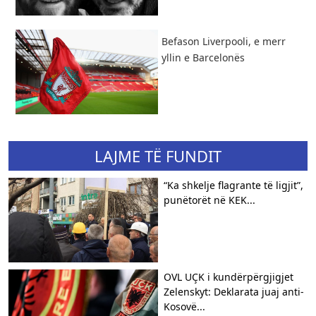
Befason Liverpooli, e merr
yllin e Barcelonës
LAJME TË FUNDIT
“Ka shkelje flagrante të ligjit”,
punëtorët në KEK...
OVL UÇK i kundërpërgjigjet
Zelenskyt: Deklarata juaj anti-
Kosovë...