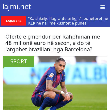
lajmi.net
“Ka shkelje flagrante të ligjit”, punëtorët në
LAJMI I RI
KEK në hall me kushtet e punës...
Ofertë e çmendur për Rahphinan me
48 milionë euro në sezon, a do të
largohet braziliani nga Barcelona?
SPORT