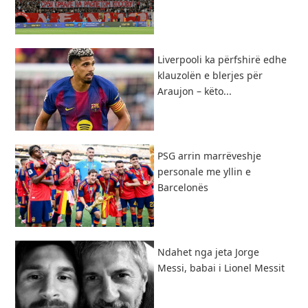
Liverpooli ka përfshirë edhe
klauzolën e blerjes për
Araujon – këto...
PSG arrin marrëveshje
personale me yllin e
Barcelonës
Ndahet nga jeta Jorge
Messi, babai i Lionel Messit