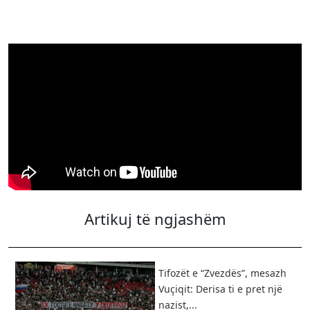
Artikuj të ngjashëm
Tifozët e “Zvezdës”, mesazh
Vuçiqit: Derisa ti e pret një
nazist,...