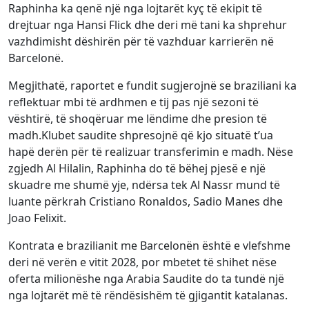
Raphinha ka qenë një nga lojtarët kyç të ekipit të
drejtuar nga Hansi Flick dhe deri më tani ka shprehur
vazhdimisht dëshirën për të vazhduar karrierën në
Barcelonë.
Megjithatë, raportet e fundit sugjerojnë se braziliani ka
reflektuar mbi të ardhmen e tij pas një sezoni të
vështirë, të shoqëruar me lëndime dhe presion të
madh.Klubet saudite shpresojnë që kjo situatë t’ua
hapë derën për të realizuar transferimin e madh. Nëse
zgjedh Al Hilalin, Raphinha do të bëhej pjesë e një
skuadre me shumë yje, ndërsa tek Al Nassr mund të
luante përkrah Cristiano Ronaldos, Sadio Manes dhe
Joao Felixit.
Kontrata e brazilianit me Barcelonën është e vlefshme
deri në verën e vitit 2028, por mbetet të shihet nëse
oferta milionëshe nga Arabia Saudite do ta tundë një
nga lojtarët më të rëndësishëm të gjigantit katalanas.