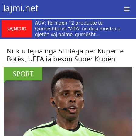
lajmi.net
AUV: Tërhiqen 12 produkte të
Qumështores ‘VITA’, në disa mostra u
LAJMI I RI
gjetën vaj palme, qumësht...
Nuk u lejua nga SHBA-ja për Kupën e
Botës, UEFA ia beson Super Kupën
SPORT