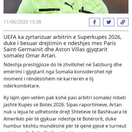
11/06/2026 15:38
UEFA ka zyrtarizuar arbitrin e Superkupës 2026,
duke i besuar drejtimin e ndeshjes mes Paris
Saint-Germainit dhe Aston Villas gjyqtarit
somalez Omar Artan.
Ndeshja prestigjioze do të zhvillohet në Salzburg dhe
emërimi i gjyqtarit nga Somalia konsiderohet një
moment i rëndësishëm në karrierën e tij
ndërkombëtare.
Ky lajm vjen vetëm pak kohë pasi arbitri somalez mbeti
jashtë Kupës së Botës 2026. Sipas raportimeve, Artan
nuk u lejua të udhëtonte drejt Shteteve të Bashkuara të
Amerikës për të gjykuar ndeshje të Botërorit, duke
humbur kështu mundësinë për të qenë pjesë e turneut