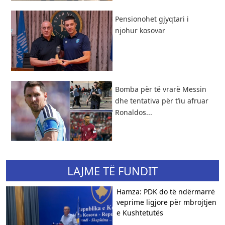
Pensionohet gjyqtari i
njohur kosovar
Bomba për të vrarë Messin
dhe tentativa për t’iu afruar
Ronaldos...
LAJME TË FUNDIT
Hamza: PDK do të ndërmarrë
veprime ligjore për mbrojtjen
e Kushtetutës