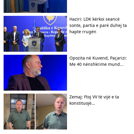
Haziri: LDK kërkoi seancë
sonte, partia e parë duhej ta
hapte rrugën
Opozita në Kuvend, Paçarizi:
Me 40 nënshkrime mund...
Zemaj: Ftoj VV të vijë e ta
konstituojë...