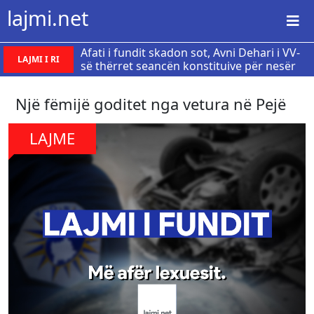
lajmi.net
Afati i fundit skadon sot, Avni Dehari i VV-
LAJMI I RI
së thërret seancën konstituive për nesër
Një fëmijë goditet nga vetura në Pejë
LAJME