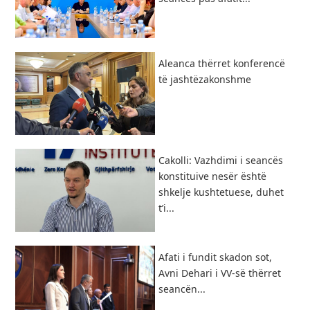
Aleanca thërret konferencë
të jashtëzakonshme
Cakolli: Vazhdimi i seancës
konstituive nesër është
shkelje kushtetuese, duhet
t’i...
Afati i fundit skadon sot,
Avni Dehari i VV-së thërret
seancën...