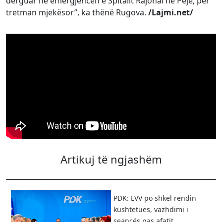
dërguar në emergjencën e Spitalit Rajonal në Pejë, për
tretman mjekësor”, ka thënë Rugova.
/Lajmi.net/
Artikuj të ngjashëm
PDK: LVV po shkel rendin
kushtetues, vazhdimi i
seancës pas afatit...