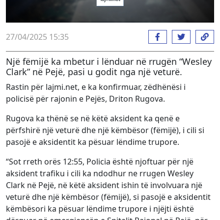
27/04/2025 15:35
Një fëmijë ka mbetur i lënduar në rrugën “Wesley
Clark” në Pejë, pasi u godit nga një veturë.
Rastin për lajmi.net, e ka konfirmuar, zëdhënësi i
policisë për rajonin e Pejës, Driton Rugova.
Rugova ka thënë se në këtë aksident ka qenë e
përfshirë një veturë dhe një këmbësor (fëmijë), i cili si
pasojë e aksidentit ka pësuar lëndime trupore.
“Sot rreth orës 12:55, Policia është njoftuar për një
aksident trafiku i cili ka ndodhur ne rrugen Wesley
Clark në Pejë, në këtë aksident ishin të involvuara një
veturë dhe një këmbësor (fëmijë), si pasojë e aksidentit
këmbësori ka pësuar lëndime trupore i njëjti është