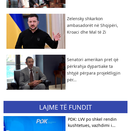
Zelensky shkarkon
ambasadorët në Shqipëri,
Kroaci dhe Mal të Zi
Senatori amerikan pret që
përkrahja dypartiake ta
shtyjë përpara projektligjin
për...
LAJME TË FUNDIT
PDK: LVV po shkel rendin
kushtetues, vazhdimi i...