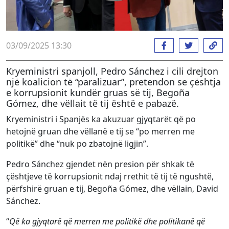
03/09/2025 13:30
Kryeministri spanjoll, Pedro Sánchez i cili drejton
një koalicion të “paralizuar”, pretendon se çështja
e korrupsionit kundër gruas së tij, Begoña
Gómez, dhe vëllait të tij është e pabazë.
Kryeministri i Spanjës ka akuzuar gjyqtarët që po
hetojnë gruan dhe vëllanë e tij se “po merren me
politikë” dhe “nuk po zbatojnë ligjin”.
Pedro Sánchez gjendet nën presion për shkak të
çështjeve të korrupsionit ndaj rrethit të tij të ngushtë,
përfshirë gruan e tij, Begoña Gómez, dhe vëllain, David
Sánchez.
“
Që ka gjyqtarë që merren me politikë dhe politikanë që