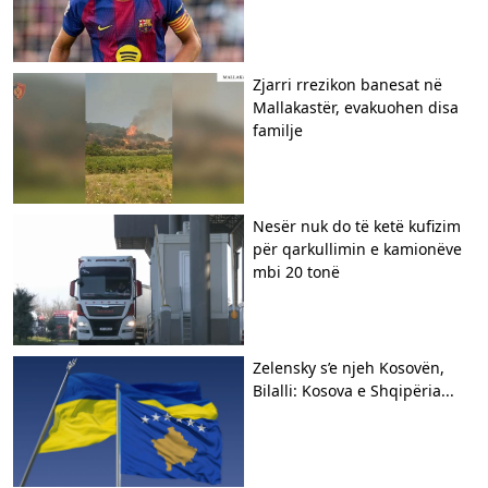
Zjarri rrezikon banesat në
Mallakastër, evakuohen disa
familje
Nesër nuk do të ketë kufizim
për qarkullimin e kamionëve
mbi 20 tonë
Zelensky s’e njeh Kosovën,
Bilalli: Kosova e Shqipëria...