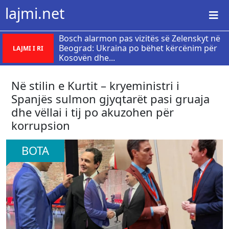
lajmi.net
Bosch alarmon pas vizitës së Zelenskyt në
Beograd: Ukraina po bëhet kërcënim për
LAJMI I RI
Kosovën dhe...
Në stilin e Kurtit – kryeministri i
Spanjës sulmon gjyqtarët pasi gruaja
dhe vëllai i tij po akuzohen për
korrupsion
BOTA