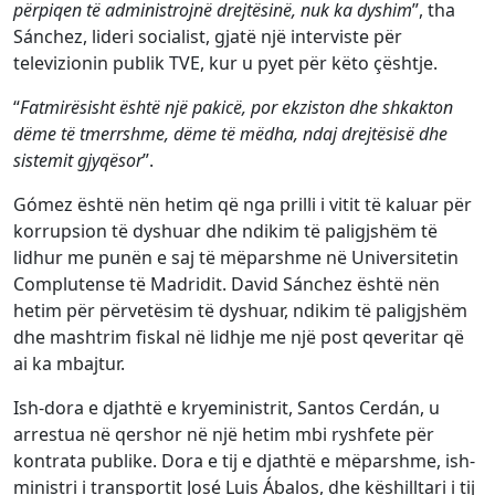
përpiqen të administrojnë drejtësinë, nuk ka dyshim
”, tha
Sánchez, lideri socialist, gjatë një interviste për
televizionin publik TVE, kur u pyet për këto çështje.
“
Fatmirësisht është një pakicë, por ekziston dhe shkakton
dëme të tmerrshme, dëme të mëdha, ndaj drejtësisë dhe
sistemit gjyqësor
”.
Gómez është nën hetim që nga prilli i vitit të kaluar për
korrupsion të dyshuar dhe ndikim të paligjshëm të
lidhur me punën e saj të mëparshme në Universitetin
Complutense të Madridit. David Sánchez është nën
hetim për përvetësim të dyshuar, ndikim të paligjshëm
dhe mashtrim fiskal në lidhje me një post qeveritar që
ai ka mbajtur.
Ish-dora e djathtë e kryeministrit, Santos Cerdán, u
arrestua në qershor në një hetim mbi ryshfete për
kontrata publike. Dora e tij e djathtë e mëparshme, ish-
ministri i transportit José Luis Ábalos, dhe këshilltari i tij