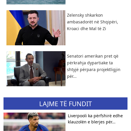
Zelensky shkarkon
ambasadorët në Shqipëri,
Kroaci dhe Mal të Zi
Senatori amerikan pret që
përkrahja dypartiake ta
shtyjë përpara projektligjin
për...
LAJME TË FUNDIT
Liverpooli ka përfshirë edhe
klauzolën e blerjes për...