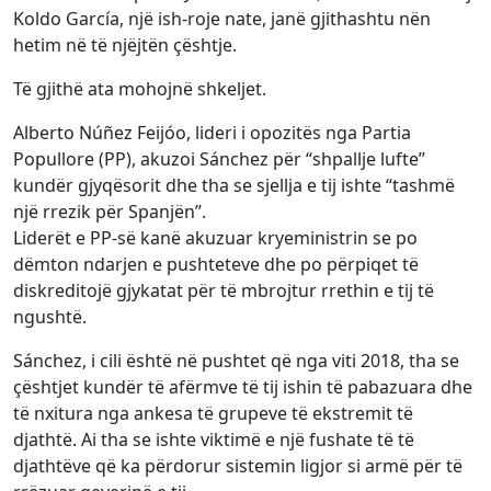
Koldo García, një ish-roje nate, janë gjithashtu nën
hetim në të njëjtën çështje.
Të gjithë ata mohojnë shkeljet.
Alberto Núñez Feijóo, lideri i opozitës nga Partia
Popullore (PP), akuzoi Sánchez për “shpallje lufte”
kundër gjyqësorit dhe tha se sjellja e tij ishte “tashmë
një rrezik për Spanjën”.
Liderët e PP-së kanë akuzuar kryeministrin se po
dëmton ndarjen e pushteteve dhe po përpiqet të
diskreditojë gjykatat për të mbrojtur rrethin e tij të
ngushtë.
Sánchez, i cili është në pushtet që nga viti 2018, tha se
çështjet kundër të afërmve të tij ishin të pabazuara dhe
të nxitura nga ankesa të grupeve të ekstremit të
djathtë. Ai tha se ishte viktimë e një fushate të të
djathtëve që ka përdorur sistemin ligjor si armë për të