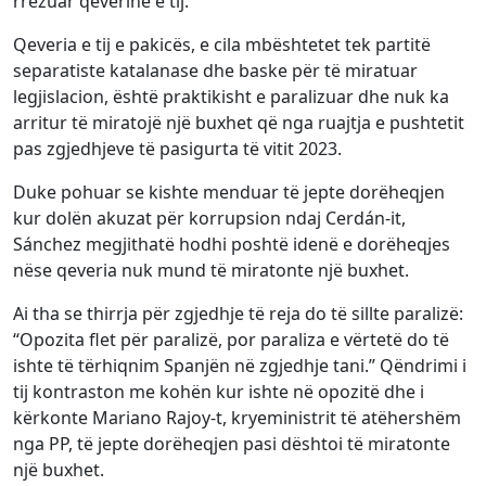
rrëzuar qeverinë e tij.
Qeveria e tij e pakicës, e cila mbështetet tek partitë
separatiste katalanase dhe baske për të miratuar
legjislacion, është praktikisht e paralizuar dhe nuk ka
arritur të miratojë një buxhet që nga ruajtja e pushtetit
pas zgjedhjeve të pasigurta të vitit 2023.
Duke pohuar se kishte menduar të jepte dorëheqjen
kur dolën akuzat për korrupsion ndaj Cerdán-it,
Sánchez megjithatë hodhi poshtë idenë e dorëheqjes
nëse qeveria nuk mund të miratonte një buxhet.
Ai tha se thirrja për zgjedhje të reja do të sillte paralizë:
“Opozita flet për paralizë, por paraliza e vërtetë do të
ishte të tërhiqnim Spanjën në zgjedhje tani.” Qëndrimi i
tij kontraston me kohën kur ishte në opozitë dhe i
kërkonte Mariano Rajoy-t, kryeministrit të atëhershëm
nga PP, të jepte dorëheqjen pasi dështoi të miratonte
një buxhet.