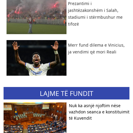
Prezantimi i
jashtëzakonshëm i Salah,
stadiumi i stërmbushur me
tifozë
Merr fund dilema e Vinicius,
ja vendimi që mori Reali
LAJME TË FUNDIT
Nuk ka asnjë njoftim nëse
vazhdon seanca e konstituimit
të Kuvendit