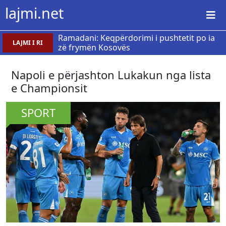
lajmi.net
Ramadani: Keqpërdorimi i pushtetit po ia
LAJMI I RI
zë frymën Kosovës
​Napoli e përjashton Lukakun nga lista
e Championsit
SPORT