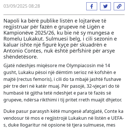
03/09/2025 08:28
Napoli ka bërë publike listën e lojtarëve të
regjistruar për fazën e grupeve në Ligën e
Kampionëve 2025/26, ku bie në sy mungesa e
Romelu Lukakut. Sulmuesi belg, i cili sezonin e
kaluar ishte një figurë kyçe për skuadrën e
Antonio Contes, nuk është përfshirë për arsye
shëndetësore.
Gjatë ndeshjes miqësore me Olympiacosin më 14
gusht, Lukaku pësoi një dëmtim serioz në kofshën e
majtë (rectus femoris), i cili do ta mbajë jashtë fushave
për tre deri në katër muaj. Për pasojë, 32-vjeçari do të
humbasë të gjitha tetë ndeshjet e para të fazës së
grupeve, ndërsa rikthimi i tij pritet rreth muajit dhjetor.
Duke pasur parasysh këtë mungesë afatgjatë, Conte ka
vendosur të mos e regjistrojë Lukakun në listën e UEFA-
s, duke llogaritur në opsione të tjera sulmuese, mes