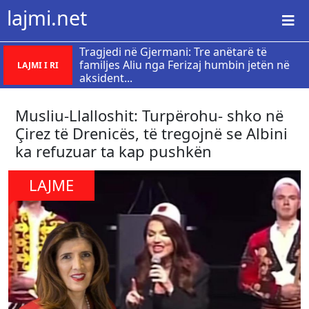
lajmi.net
Tragjedi në Gjermani: Tre anëtarë të
familjes Aliu nga Ferizaj humbin jetën në
LAJMI I RI
aksident...
Musliu-Llalloshit: Turpërohu- shko në
Çirez të Drenicës, të tregojnë se Albini
ka refuzuar ta kap pushkën
LAJME