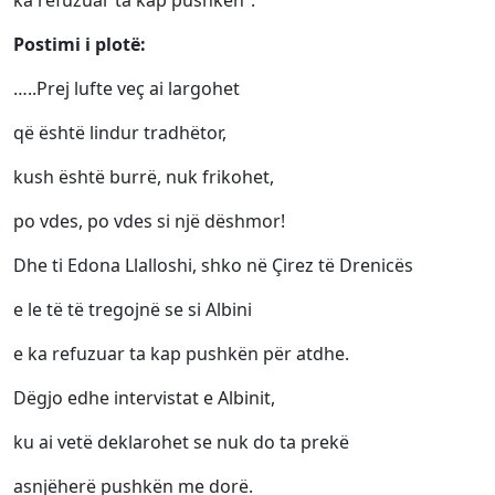
Postimi i plotë:
…..Prej lufte veç ai largohet
që është lindur tradhëtor,
kush është burrë, nuk frikohet,
po vdes, po vdes si një dëshmor!
Dhe ti Edona Llalloshi, shko në Çirez të Drenicës
e le të të tregojnë se si Albini
e ka refuzuar ta kap pushkën për atdhe.
Dëgjo edhe intervistat e Albinit,
ku ai vetë deklarohet se nuk do ta prekë
asnjëherë pushkën me dorë.