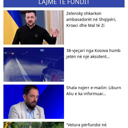
LAJME TË FUNDIT
Zelensky shkarkon
ambasadorët në Shqipëri,
Kroaci dhe Mal të Zi
38-vjeçari nga Kosova humb
jetën në një aksident...
Shala nxjerr e-mailin: Liburn
Aliu e ka informuar...
“Vetura përfundoi në