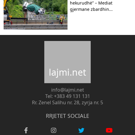
hekurudhë” – Mediat
gjermane zbardhin...
lajmi.net
info@lajmi.net
Tel: +383 49 131 131
Rr. Zenel Salihu nr. 28, zyrja nr. 5
RRJETET SOCIALE