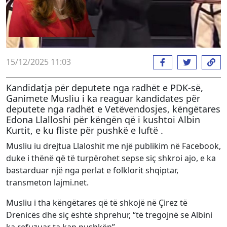
15/12/2025 11:03
Kandidatja për deputete nga radhët e PDK-së,
Ganimete Musliu i ka reaguar kandidates për
deputete nga radhët e Vetëvendosjes, këngëtares
Edona Llalloshi për këngën që i kushtoi Albin
Kurtit, e ku fliste për pushkë e luftë .
Musliu iu drejtua Llaloshit me një publikim në Facebook,
duke i thënë që të turpërohet sepse siç shkroi ajo, e ka
bastarduar një nga perlat e folklorit shqiptar,
transmeton lajmi.net.
Musliu i tha këngëtares që të shkojë në Çirez të
Drenicës dhe siç është shprehur, “të tregojnë se Albini
ka refuzuar ta kap pushkën”.