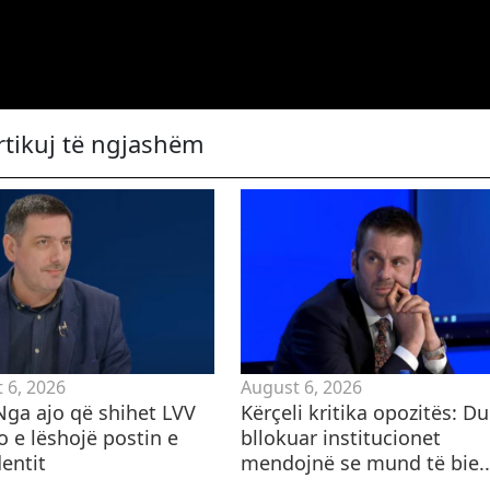
rtikuj të ngjashëm
 6, 2026
August 6, 2026
 Nga ajo që shihet LVV
Kërçeli kritika opozitës: D
o e lëshojë postin e
bllokuar institucionet
entit
mendojnë se mund të bie..