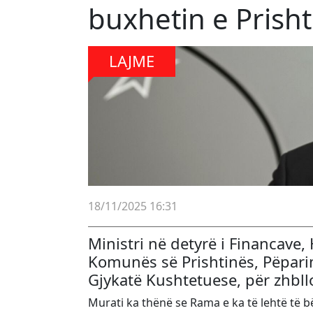
buxhetin e Prisht
LAJME
18/11/2025 16:31
Ministri në detyrë i Financave,
Komunës së Prishtinës, Pëparim
Gjykatë Kushtetuese, për zhbll
Murati ka thënë se Rama e ka të lehtë të bëj