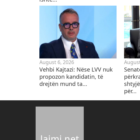
August 6, 2026
August
Vehbi Kajtazi: Nëse LVV nuk
Senat
propozon kandidatin, të
përkr
drejtën mund ta...
shtyjë
për...
lajmi.net