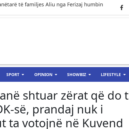
anëtarë të familjes Aliu nga Ferizaj humbin
SPORT
OPINION
SHOWBIZ
LIFESTYLE
anë shtuar zërat që do 
DK-së, prandaj nuk i
t ta votojnë në Kuvend