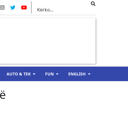
AUTO & TEK
FUN
ENGLISH
të