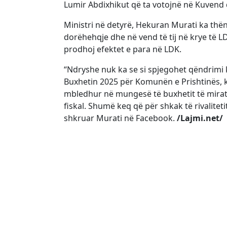
Lumir Abdixhikut që ta votojnë në Kuvend dh
Ministri në detyrë, Hekuran Murati ka thën
dorëhehqje dhe në vend të tij në krye të LD
prodhoj efektet e para në LDK.
“Ndryshe nuk ka se si spjegohet qëndrimi 
Buxhetin 2025 për Komunën e Prishtinës, 
mbledhur në mungesë të buxhetit të miratu
fiskal. Shumë keq që për shkak të rivalitet
shkruar Murati në Facebook.
/Lajmi.net/