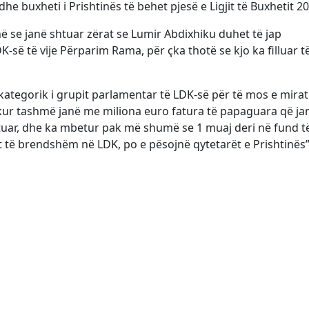
e buxheti i Prishtinës të behet pjesë e Ligjit të Buxhetit 20
ë se janë shtuar zërat se Lumir Abdixhiku duhet të jap
K-së të vije Përparim Rama, për çka thotë se kjo ka filluar t
kategorik i grupit parlamentar të LDK-së për të mos e mira
kur tashmë janë me miliona euro fatura të papaguara që ja
ar, dhe ka mbetur pak më shumë se 1 muaj deri në fund të 
it të brendshëm në LDK, po e pësojnë qytetarët e Prishtinës”