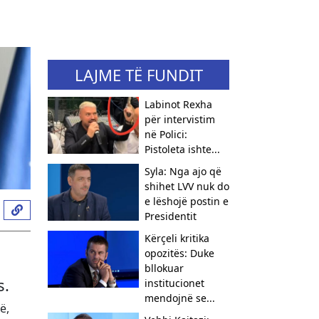
LAJME TË FUNDIT
Labinot Rexha
për intervistim
në Polici:
Pistoleta ishte...
Syla: Nga ajo që
shihet LVV nuk do
e lëshojë postin e
Presidentit
Kërçeli kritika
opozitës: Duke
bllokuar
s.
institucionet
mendojnë se...
ë,