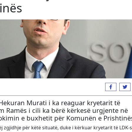
inës
 Hekuran Murati i ka reaguar kryetarit të
 Ramës i cili ka bërë kërkesë urgjente në
okimin e buxhetit për Komunën e Prishtinë
 zgjidhje për këtë situatë, duke i kërkuar kryetarit të LDK-s