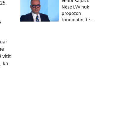
Vehbi Kajtazi:
25.
Nëse LVV nuk
propozon
kandidatin, të...
ë
tuar
në
vitit
, ka