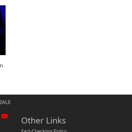
ën
IALE
Other Links
Fact-Checking Policy