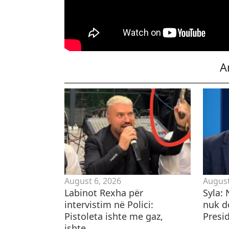
A
August 6, 2026
August
Labinot Rexha për
Syla:
intervistim në Polici:
nuk d
Pistoleta ishte me gaz,
Presid
ishte...