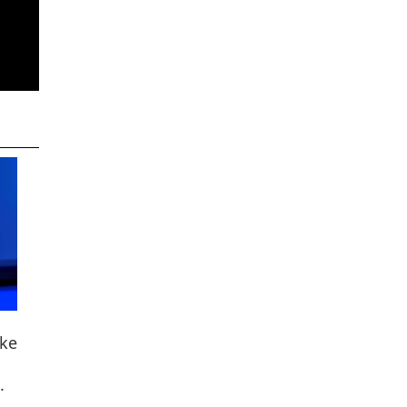
uke
.