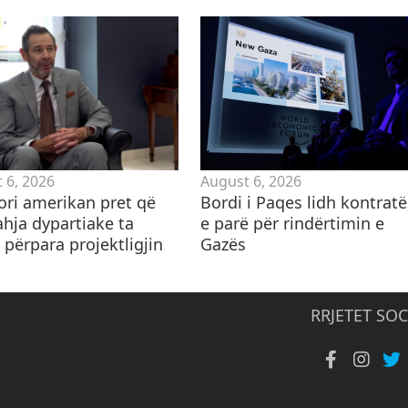
 6, 2026
August 6, 2026
ori amerikan pret që
Bordi i Paqes lidh kontrat
ahja dypartiake ta
e parë për rindërtimin e
 përpara projektligjin
Gazës
RRJETET SOC