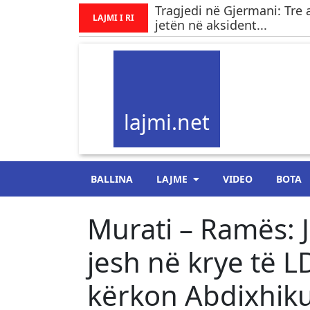
Tragjedi në Gjermani: Tre 
LAJMI I RI
jetën në aksident...
lajmi.net
BALLINA
LAJME
VIDEO
BOTA
Murati – Ramës: J
jesh në krye të L
kërkon Abdixhiku