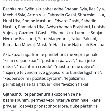
Bashkë me Sylën akuzohet edhe Shaban Syla, Ilaz Syla,
Mexhid Syla, Arton Vila, Fahredin Gashi, Shpresim Uka,
Nuhi Uka, Shqipe Maxhuni, Edvard Gashi, Sabedin
Haxhiu, Ramadan Uka, Avdyrrhaman Brajshori, Lubisha
Vujoviq, Gazmend Gashi, Elhame Uka, Lumnije Sopjani,
Nyrtene Brajshori, Sami Maqedonci, Ndue Palushi,
Ramadan Mavraj, Mustafë Haliti dhe Hajrullah Berisha
Aktakuza i ngarkon të pandehurit me vepra penale
“krim i organizuar”, “pastrim i parave”, “marrje të
mitos”, “mashtrim i rëndë”, “mashtrim në detyrë”,
“nxjerrje të vendimeve gjyqësore të kundërligjshme”,
“keqpërdorim i pozitës zyrtare”, “legalizimi i
përmbajtjes së falsifikuar” dhe “evazion fiskal”.
Gjithashtu, të pandehurit akuzohen se në
bashkëpunim, përmes veprimtarive kriminale i kanë
privuar Kosovës pronat shoqërore, duke përfshirë