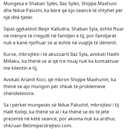
Mungesa e Shaban Sylës, Ilaz Sylës, Shqipe Maxhuni
dhe Ndue Palushi, ka bërë që kjo seancë të shtyhet për
një ditë tjetër.
Sipas gjykatësit Beqir Kalludra, Shaban Syla, është ftuar
në mënyrë të rregullt në familjen e tij, por familjarët
nuk e kanë njoftuar se ai është në vuajtje të dënimit.
Kurse, mbrojtësi i të akuzuarit Ilaz Syla, avokati Haxhi
Millaku, ka thënë se ai që tre muaj nuk ka kontaktuar
me klientin e tij.
Avokati Arianit Koci, që mbron Shqipe Maxhunin, ka
thënë se ajo mungon për shkak të problemeve
shëndetësore.
Sa i përket mungesës së Ndue Palushit, mbrojtësi i tij
Halit Koliqi, ka thënë se ai i ka thënë se do të jetë
prezentë në këtë seancë, por akoma nuk ka ardhur,
shkruan Betimiperdrejtesi.com.