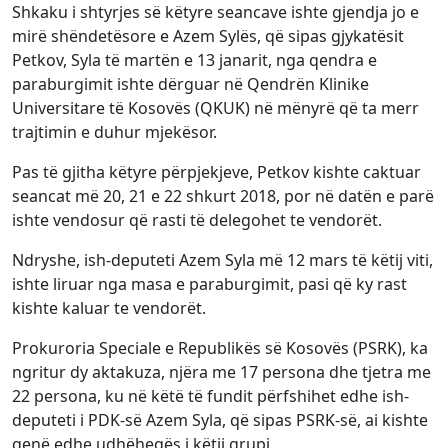
Shkaku i shtyrjes së këtyre seancave ishte gjendja jo e
mirë shëndetësore e Azem Sylës, që sipas gjykatësit
Petkov, Syla të martën e 13 janarit, nga qendra e
paraburgimit ishte dërguar në Qendrën Klinike
Universitare të Kosovës (QKUK) në mënyrë që ta merr
trajtimin e duhur mjekësor.
Pas të gjitha këtyre përpjekjeve, Petkov kishte caktuar
seancat më 20, 21 e 22 shkurt 2018, por në datën e parë
ishte vendosur që rasti të delegohet te vendorët.
Ndryshe, ish-deputeti Azem Syla më 12 mars të këtij viti,
ishte liruar nga masa e paraburgimit, pasi që ky rast
kishte kaluar te vendorët.
Prokuroria Speciale e Republikës së Kosovës (PSRK), ka
ngritur dy aktakuza, njëra me 17 persona dhe tjetra me
22 persona, ku në këtë të fundit përfshihet edhe ish-
deputeti i PDK-së Azem Syla, që sipas PSRK-së, ai kishte
qenë edhe udhëheqës i këtij grupi.