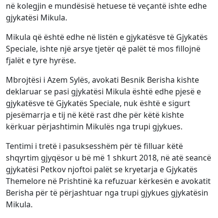
në kolegjin e mundësisë hetuese të veçantë ishte edhe
gjykatësi Mikula.
Mikula që është edhe në listën e gjykatësve të Gjykatës
Speciale, ishte një arsye tjetër që palët të mos fillojnë
fjalët e tyre hyrëse.
Mbrojtësi i Azem Sylës, avokati Besnik Berisha kishte
deklaruar se pasi gjykatësi Mikula është edhe pjesë e
gjykatësve të Gjykatës Speciale, nuk është e sigurt
pjesëmarrja e tij në këtë rast dhe për këtë kishte
kërkuar përjashtimin Mikulës nga trupi gjykues.
Tentimi i tretë i pasuksesshëm për të filluar këtë
shqyrtim gjyqësor u bë më 1 shkurt 2018, në atë seancë
gjykatësi Petkov njoftoi palët se kryetarja e Gjykatës
Themelore në Prishtinë ka refuzuar kërkesën e avokatit
Berisha për të përjashtuar nga trupi gjykues gjykatësin
Mikula.