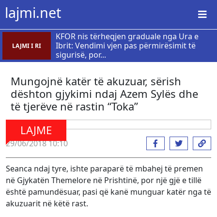
lajmi.net
KFOR nis tërheqjen graduale nga Ura e
Ibrit: Vendimi vjen pas përmirësimit të
LAJMI I RI
sigurisë, por...
Mungojnë katër të akuzuar, sërish
dështon gjykimi ndaj Azem Sylës dhe
të tjerëve në rastin “Toka”
LAJME
29/06/2018 10:10
Seanca ndaj tyre, ishte paraparë të mbahej të premen
në Gjykatën Themelore në Prishtinë, por një gjë e tillë
është pamundësuar, pasi që kanë munguar katër nga të
akuzuarit në këtë rast.