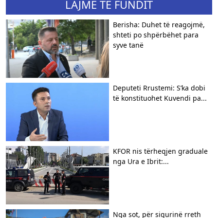
LAJME TË FUNDIT
Berisha: Duhet të reagojmë,
shteti po shpërbëhet para
syve tanë
Deputeti Rrustemi: S’ka dobi
të konstituohet Kuvendi pa...
KFOR nis tërheqjen graduale
nga Ura e Ibrit:...
Nga sot, për sigurinë rreth