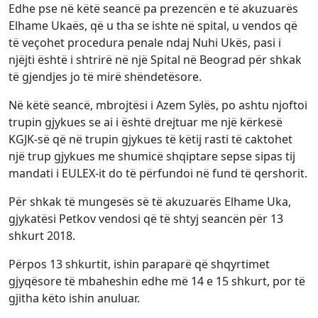
Edhe pse në këtë seancë pa prezencën e të akuzuarës
Elhame Ukaës, që u tha se ishte në spital, u vendos që
të veçohet procedura penale ndaj Nuhi Ukës, pasi i
njëjti është i shtrirë në një Spital në Beograd për shkak
të gjendjes jo të mirë shëndetësore.
Në këtë seancë, mbrojtësi i Azem Sylës, po ashtu njoftoi
trupin gjykues se ai i është drejtuar me një kërkesë
KGJK-së që në trupin gjykues të këtij rasti të caktohet
një trup gjykues me shumicë shqiptare sepse sipas tij
mandati i EULEX-it do të përfundoi në fund të qershorit.
Për shkak të mungesës së të akuzuarës Elhame Uka,
gjykatësi Petkov vendosi që të shtyj seancën për 13
shkurt 2018.
Përpos 13 shkurtit, ishin paraparë që shqyrtimet
gjyqësore të mbaheshin edhe më 14 e 15 shkurt, por të
gjitha këto ishin anuluar.