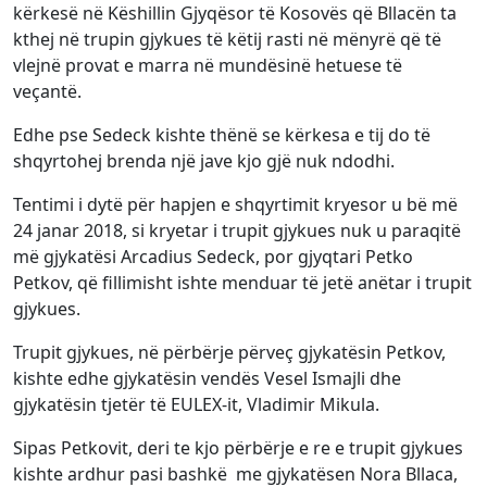
kërkesë në Këshillin Gjyqësor të Kosovës që Bllacën ta
kthej në trupin gjykues të këtij rasti në mënyrë që të
vlejnë provat e marra në mundësinë hetuese të
veçantë.
Edhe pse Sedeck kishte thënë se kërkesa e tij do të
shqyrtohej brenda një jave kjo gjë nuk ndodhi.
Tentimi i dytë për hapjen e shqyrtimit kryesor u bë më
24 janar 2018, si kryetar i trupit gjykues nuk u paraqitë
më gjykatësi Arcadius Sedeck, por gjyqtari Petko
Petkov, që fillimisht ishte menduar të jetë anëtar i trupit
gjykues.
Trupit gjykues, në përbërje përveç gjykatësin Petkov,
kishte edhe gjykatësin vendës Vesel Ismajli dhe
gjykatësin tjetër të EULEX-it, Vladimir Mikula.
Sipas Petkovit, deri te kjo përbërje e re e trupit gjykues
kishte ardhur pasi bashkë me gjykatësen Nora Bllaca,