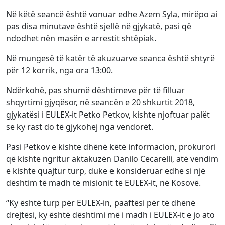
Në këtë seancë është vonuar edhe Azem Syla, mirëpo ai
pas disa minutave është sjellë në gjykatë, pasi që
ndodhet nën masën e arrestit shtëpiak.
Në mungesë të katër të akuzuarve seanca është shtyrë
për 12 korrik, nga ora 13:00.
Ndërkohë, pas shumë dështimeve për të filluar
shqyrtimi gjyqësor, në seancën e 20 shkurtit 2018,
gjykatësi i EULEX-it Petko Petkov, kishte njoftuar palët
se ky rast do të gjykohej nga vendorët.
Pasi Petkov e kishte dhënë këtë informacion, prokurori
që kishte ngritur aktakuzën Danilo Cecarelli, atë vendim
e kishte quajtur turp, duke e konsideruar edhe si një
dështim të madh të misionit të EULEX-it, në Kosovë.
“Ky është turp për EULEX-in, paaftësi për të dhënë
drejtësi, ky është dështimi më i madh i EULEX-it e jo ato