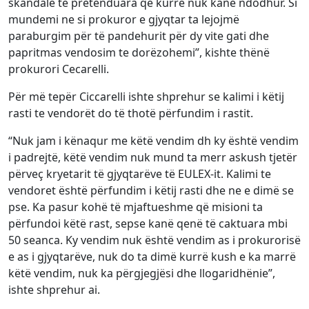
skandale të pretenduara që kurrë nuk kanë ndodhur. Si
mundemi ne si prokuror e gjyqtar ta lejojmë
paraburgim për të pandehurit për dy vite gati dhe
papritmas vendosim te dorëzohemi”, kishte thënë
prokurori Cecarelli.
Për më tepër Ciccarelli ishte shprehur se kalimi i këtij
rasti te vendorët do të thotë përfundim i rastit.
“Nuk jam i kënaqur me këtë vendim dh ky është vendim
i padrejtë, këtë vendim nuk mund ta merr askush tjetër
përveç kryetarit të gjyqtarëve të EULEX-it. Kalimi te
vendoret është përfundim i këtij rasti dhe ne e dimë se
pse. Ka pasur kohë të mjaftueshme që misioni ta
përfundoi këtë rast, sepse kanë qenë të caktuara mbi
50 seanca. Ky vendim nuk është vendim as i prokurorisë
e as i gjyqtarëve, nuk do ta dimë kurrë kush e ka marrë
këtë vendim, nuk ka përgjegjësi dhe llogaridhënie”,
ishte shprehur ai.