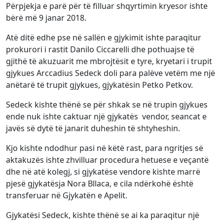
Përpjekja e parë për të filluar shqyrtimin kryesor ishte
bërë më 9 janar 2018.
Atë ditë edhe pse në sallën e gjykimit ishte paraqitur
prokurori i rastit Danilo Ciccarelli dhe pothuajse të
gjithë të akuzuarit me mbrojtësit e tyre, kryetari i trupit
gjykues Arccadius Sedeck doli para palëve vetëm me një
anëtarë të trupit gjykues, gjykatësin Petko Petkov.
Sedeck kishte thënë se për shkak se në trupin gjykues
ende nuk ishte caktuar një gjykatës vendor, seancat e
javës së dytë të janarit duheshin të shtyheshin.
Kjo kishte ndodhur pasi në këtë rast, para ngritjes së
aktakuzës ishte zhvilluar procedura hetuese e veçantë
dhe në atë kolegj, si gjykatëse vendore kishte marrë
pjesë gjykatësja Nora Bllaca, e cila ndërkohë është
transferuar në Gjykatën e Apelit.
Gjykatësi Sedeck, kishte thënë se ai ka paraqitur një