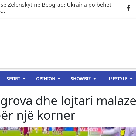
 së Zelenskyt në Beograd: Ukraina po bëhet
..
SPORT
OPINION
SHOWBIZ
LIFESTYLE
rova dhe lojtari malaz
për një korner