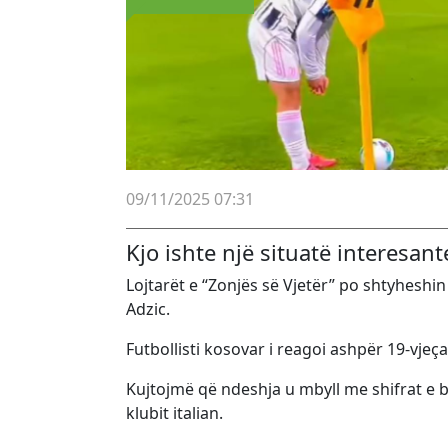
09/11/2025 07:31
Kjo ishte një situatë interesan
Lojtarët e “Zonjës së Vjetër” po shtyheshin
Adzic.
Futbollisti kosovar i reagoi ashpër 19-vjeçar
Kujtojmë që ndeshja u mbyll me shifrat e b
klubit italian.