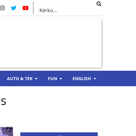
AUTO & TEK
FUN
ENGLISH
es