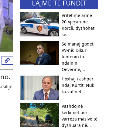
LAJME TË FUNDIT
Vritet me armë
20-vjeçari në
Korçë, dyshohet
se...
Selmanaj godet
VV-në: Dikur
tentonin ta
ndalnin
Qeverinë,...
ino.
Hoxhaj i ashpër
ndaj Kurtit: Nuk
silije
ka vullnet...
Vazhdojnë
kërkimet për
varreza masive të
dyshuara në...