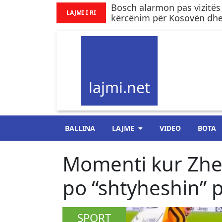
Bosch alarmon pas vizitës
LAJMI I RI
kërcënim për Kosovën dhe.
lajmi.net
BALLINA
LAJME
VIDEO
BOTA
Momenti kur Zheg
po “shtyheshin” 
SPORT