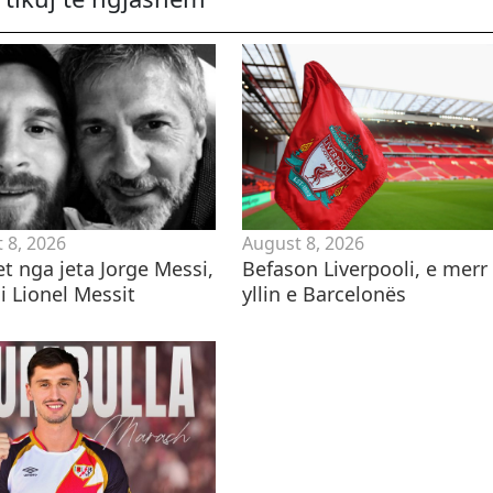
 8, 2026
August 8, 2026
t nga jeta Jorge Messi,
Befason Liverpooli, e merr
i Lionel Messit
yllin e Barcelonës