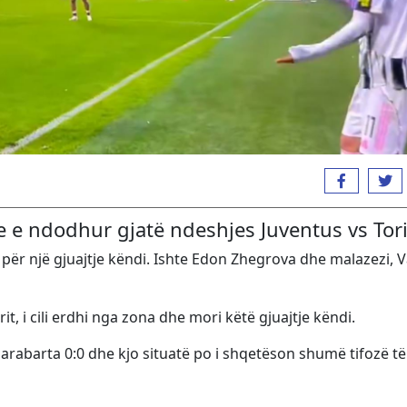
te e ndodhur gjatë ndeshjes Juventus vs Tor
 për një gjuajtje këndi. Ishte Edon Zhegrova dhe malazezi, Va
it, i cili erdhi nga zona dhe mori këtë gjuajtje këndi.
arabarta 0:0 dhe kjo situatë po i shqetëson shumë tifozë të