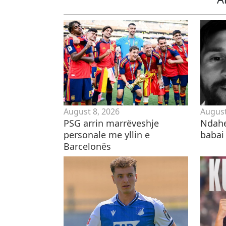
August 8, 2026
August
PSG arrin marrëveshje
Ndahe
personale me yllin e
babai 
Barcelonës