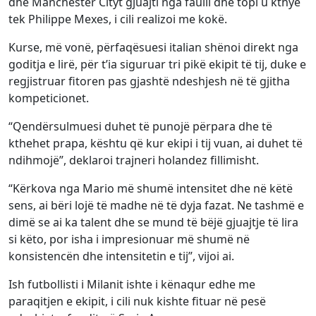
dhe Manchester Cityt gjuajti nga faulli dhe topi u kthye
tek Philippe Mexes, i cili realizoi me kokë.
Kurse, më vonë, përfaqësuesi italian shënoi direkt nga
goditja e lirë, për t’ia siguruar tri pikë ekipit të tij, duke e
regjistruar fitoren pas gjashtë ndeshjesh në të gjitha
kompeticionet.
“Qendërsulmuesi duhet të punojë përpara dhe të
kthehet prapa, kështu që kur ekipi i tij vuan, ai duhet të
ndihmojë”, deklaroi trajneri holandez fillimisht.
“Kërkova nga Mario më shumë intensitet dhe në këtë
sens, ai bëri lojë të madhe në të dyja fazat. Ne tashmë e
dimë se ai ka talent dhe se mund të bëjë gjuajtje të lira
si këto, por isha i impresionuar më shumë në
konsistencën dhe intensitetin e tij”, vijoi ai.
Ish futbollisti i Milanit ishte i kënaqur edhe me
paraqitjen e ekipit, i cili nuk kishte fituar në pesë