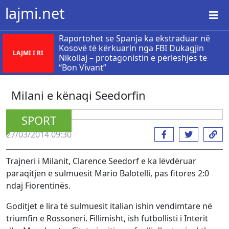
lajmi.net
Raportohet se Spanja ka ekstraduar në
Kosovë të kërkuarin nga FBI Dukagjin
LAJMI I RI
Nikollaj – protagonistin e përleshjes te
“Bon Vivant”
Milani e kënaqi Seedorfin
SPORT
27/03/2014 09:30
Trajneri i Milanit, Clarence Seedorf e ka lëvdëruar
paraqitjen e sulmuesit Mario Balotelli, pas fitores 2:0
ndaj Fiorentinës.
Goditjet e lira të sulmuesit italian ishin vendimtare në
triumfin e Rossoneri. Fillimisht, ish futbollisti i Interit