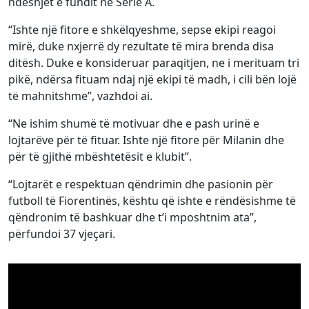
ndeshjet e fundit në Serie A.
“Ishte një fitore e shkëlqyeshme, sepse ekipi reagoi
mirë, duke nxjerrë dy rezultate të mira brenda disa
ditësh. Duke e konsideruar paraqitjen, ne i merituam tri
pikë, ndërsa fituam ndaj një ekipi të madh, i cili bën lojë
të mahnitshme”, vazhdoi ai.
“Ne ishim shumë të motivuar dhe e pash urinë e
lojtarëve për të fituar. Ishte një fitore për Milanin dhe
për të gjithë mbështetësit e klubit”.
“Lojtarët e respektuan qëndrimin dhe pasionin për
futboll të Fiorentinës, kështu që ishte e rëndësishme të
qëndronim të bashkuar dhe t’i mposhtnim ata”,
përfundoi 37 vjeçari.