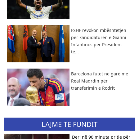
FSHF revokon mbështetjen
për kandidaturën e Gianni
Infantinos për President
të...
Barcelona futet në garë me
Real Madrdin për
transferimin e Rodrit
LAJME TË FUNDIT
Deri në 90 minuta pritje për