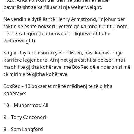
pavarësisht se ka filluar si një welterweight.
Në vendin e dytë është Henry Armstrong, i njohur për
faktin se është bokseri i vetëm që ka mbajtur tituj bote
në tre kategori (featherweight, lightweight dhe
welterweight).
Sugar Ray Robinson kryeson listën, pasi ka pasur një
karrierë legjendare. Ai njihet gjerësisht si bokseri më i
madh i të gjitha kohërave, me BoxRec që e nderon si më
të mirin e të gjitha kohërave.
BoxRec – 10 bokserët më të mëdhenj të të gjitha
kohërave:
10 – Muhammad Ali
9 – Tony Canzoneri
8 – Sam Langford