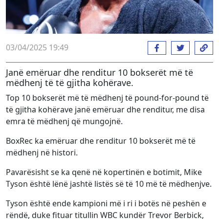
03/04/2025 19:49
Janë emëruar dhe renditur 10 bokserët më të
mëdhenj të të gjitha kohërave.
Top 10 bokserët më të mëdhenj të pound-for-pound të
të gjitha kohërave janë emëruar dhe renditur, me disa
emra të mëdhenj që mungojnë.
BoxRec ka emëruar dhe renditur 10 bokserët më të
mëdhenj në histori.
Pavarësisht se ka qenë në kopertinën e botimit, Mike
Tyson është lënë jashtë listës së të 10 më të mëdhenjve.
Tyson është ende kampioni më i ri i botës në peshën e
rëndë, duke fituar titullin WBC kundër Trevor Berbick,