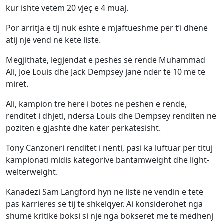
kur ishte vetëm 20 vjeç e 4 muaj.
Por arritja e tij nuk është e mjaftueshme për t’i dhënë
atij një vend në këtë listë.
Megjithatë, legjendat e peshës së rëndë Muhammad
Ali, Joe Louis dhe Jack Dempsey janë ndër të 10 më të
mirët.
Ali, kampion tre herë i botës në peshën e rëndë,
renditet i dhjeti, ndërsa Louis dhe Dempsey renditen në
pozitën e gjashtë dhe katër përkatësisht.
Tony Canzoneri renditet i nënti, pasi ka luftuar për tituj
kampionati midis kategorive bantamweight dhe light-
welterweight.
Kanadezi Sam Langford hyn në listë në vendin e tetë
pas karrierës së tij të shkëlqyer. Ai konsiderohet nga
shumë kritikë boksi si një nga bokserët më të mëdhenj