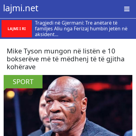
lajmi.net
Tragjedi në Gjermani: Tre anëtarë të
familjes Aliu nga Ferizaj humbin jetën në
LAJMI I RI
aksident...
Mike Tyson mungon në listën e 10
bokserëve më të mëdhenj të të gjitha
kohërave
SPORT