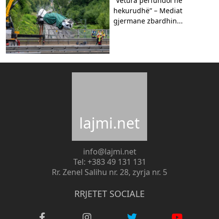
“Vetura përfundoi në
hekurudhë” – Mediat
gjermane zbardhin...
lajmi.net
info@lajmi.net
Tel: +383 49 131 131
Rr. Zenel Salihu nr. 28, zyrja nr. 5
RRJETET SOCIALE