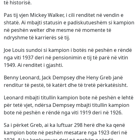
të historisë.
Pas tij vjen Mickey Walker, i cili renditet në vendin e
shtatë. Ai mbajti statusin e padiskutueshëm si kampion
në peshën welter dhe mesme në momente të
ndryshme të karrierës së tij.
Joe Louis sundoi si kampion i botës në peshën e rëndë
nga viti 1937 deri në pensionimin e tij të parë në vitin
1949. Ai renditet i gjashti.
Benny Leonard, Jack Dempsey dhe Heny Greb janë
renditur të pestë, të katërt dhe të tretë përkatësisht.
Leonard mbajti titullin kampion bote në peshën e lehtë
për tetë vjet, ndërsa Dempsey mbajti titullin kampion
bote në peshën e rëndë nga viti 1919 deri në 1926.
Sa i përket Greb, ai ka luftuar 298 herë dhe ka qenë
kampion bote në peshën mesatare nga 1923 deri në
1926. Ai ka konkurruar deri në peshën e rëndë,