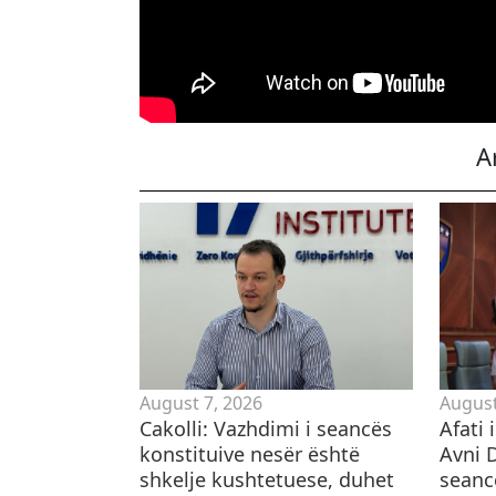
A
August 7, 2026
August
Cakolli: Vazhdimi i seancës
Afati 
konstituive nesër është
Avni D
shkelje kushtetuese, duhet
seancë