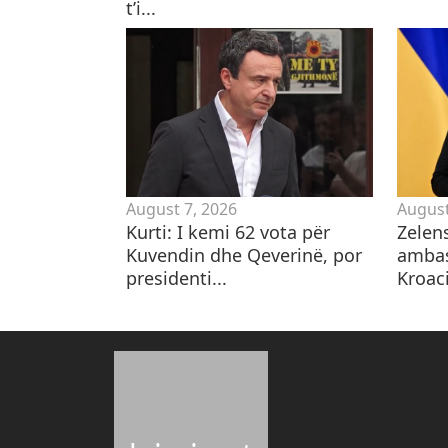
t’i...
August 7, 2026
August
Kurti: I kemi 62 vota për
Zelen
Kuvendin dhe Qeverinë, por
ambas
presidenti...
Kroaci