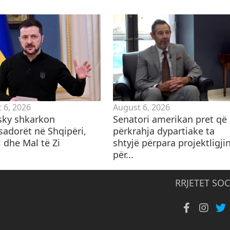
 6, 2026
August 6, 2026
sky shkarkon
Senatori amerikan pret që
adorët në Shqipëri,
përkrahja dypartiake ta
 dhe Mal të Zi
shtyjë përpara projektligji
për...
RRJETET SOC