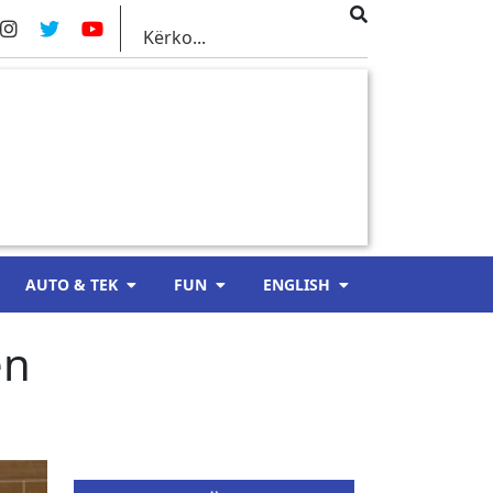
AUTO & TEK
FUN
ENGLISH
ën