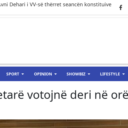
 Avni Dehari i VV-së thërret seancën konstituive
SPORT
OPINION
SHOWBIZ
LIFESTYLE
etarë votojnë deri në or