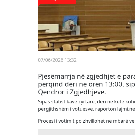
07/06/2026 13:32
Pjesëmarrja në zgjedhjet e pa
përqind deri në orën 13:00, si
Qendror i Zgjedhjeve.
Sipas statistikave zyrtare, deri në këtë k
përgjithshëm i votuesve, raporton lajmi.ne
Procesi i votimit po zhvillohet në mbarë 