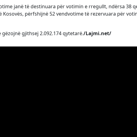
ime janë të destinuara për votimin e rregullt, ndërsa 38 
ë Kosovës, përfshijnë 52 vendvotime të rezervuara për voti
e gëzojnë gjithsej 2.092.174 qytetarë.
/Lajmi.net/