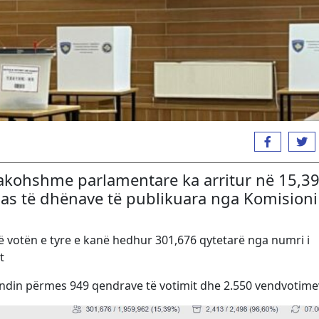
rakohshme parlamentare ka arritur në 15,3
pas të dhënave të publikuara nga Komisioni
ohë votën e tyre e kanë hedhur 301,676 qytetarë nga numri i
t
vendin përmes 949 qendrave të votimit dhe 2.550 vendvotime