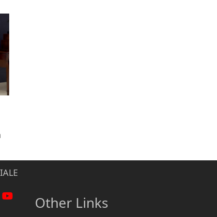
n
IALE
Other Links