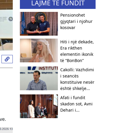
LAJME TË FUNDIT
Pensionohet
gjyqtari i njohur
kosovar
Hiti i një dekade,
Era rikthen
elementin ikonik
të “BonBon”
Cakolli: Vazhdimi
9
i seancës
konstituive nesër
është shkelje...
Afati i fundit
skadon sot, Avni
Dehari i...
ve.