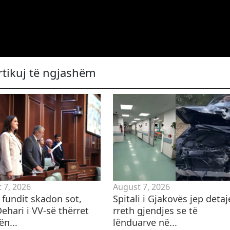
rtikuj të ngjashëm
 7, 2026
August 7, 2026
i fundit skadon sot,
Spitali i Gjakovës jep detaj
ehari i VV-së thërret
rreth gjendjes se të
n...
lënduarve në...