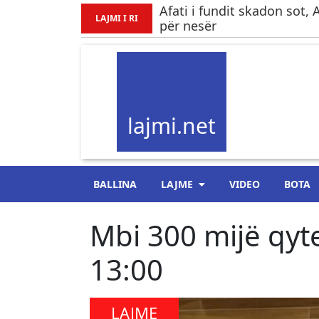
Afati i fundit skadon sot,
LAJMI I RI
për nesër
lajmi.net
BALLINA
LAJME
VIDEO
BOTA
Mbi 300 mijë qyt
13:00
LAJME