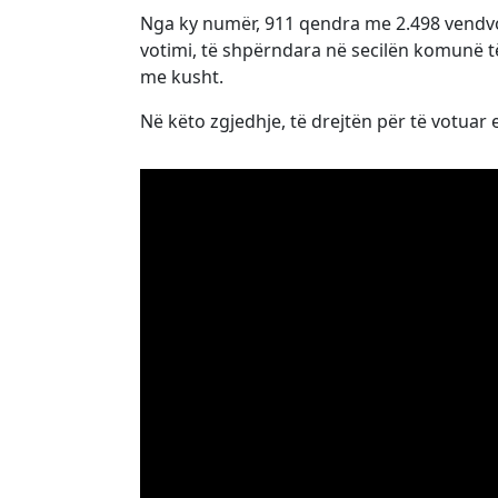
Nga ky numër, 911 qendra me 2.498 vendvot
votimi, të shpërndara në secilën komunë t
me kusht.
Në këto zgjedhje, të drejtën për të votuar 