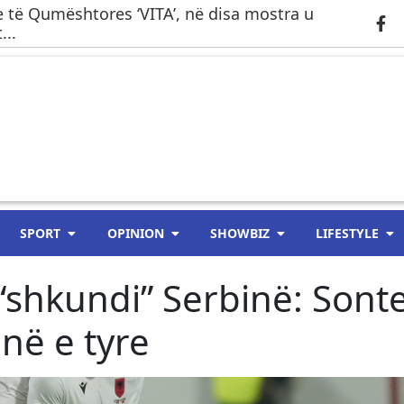
 të Qumështores ‘VITA’, në disa mostra u
...
SPORT
OPINION
SHOWBIZ
LIFESTYLE
 “shkundi” Serbinë: Sonte
në e tyre