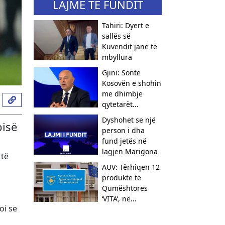
LAJME TË FUNDIT
Tahiri: Dyert e
sallës së
Kuvendit janë të
mbyllura
Gjini: Sonte
Kosovën e shohin
me dhimbje
qytetarët...
Dyshohet se një
bisë
person i dha
fund jetës në
lagjen Marigona
 të
AUV: Tërhiqen 12
produkte të
Qumështores
‘VITA’, në...
oi se