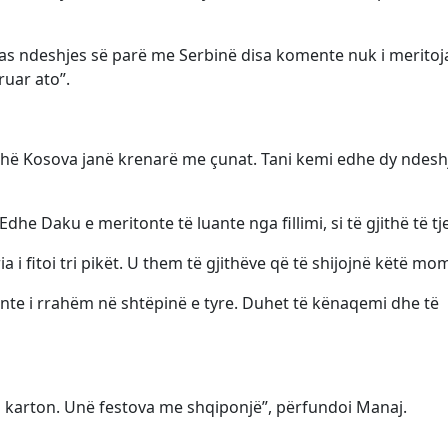
Pas ndeshjes së parë me Serbinë disa komente nuk i meritoj
ruar ato”.
jithë Kosova janë krenarë me çunat. Tani kemi edhe dy ndesh
dhe Daku e meritonte të luante nga fillimi, si të gjithë të tje
a i fitoi tri pikët. U them të gjithëve që të shijojnë këtë mo
onte i rrahëm në shtëpinë e tyre. Duhet të kënaqemi dhe të
 karton. Unë festova me shqiponjë”, përfundoi Manaj.