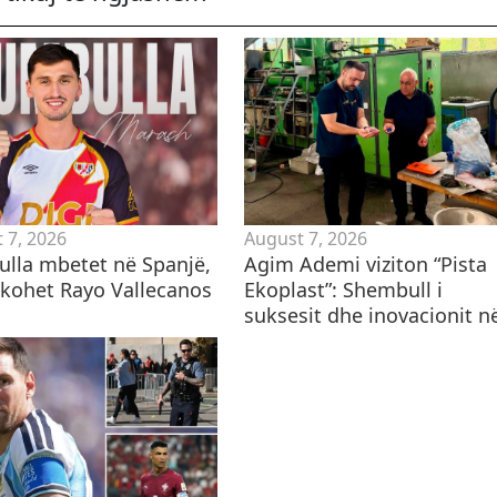
 7, 2026
August 7, 2026
lla mbetet në Spanjë,
Agim Ademi viziton “Pista
hkohet Rayo Vallecanos
Ekoplast”: Shembull i
suksesit dhe inovacionit në