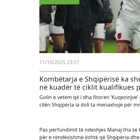
11/10/2025 23:57
Kombëtarja e Shqipërisë ka sh
në kuadër të ciklit kualifikues
Golin e vetëm që i dha fitoren ‘Kuqezinjve’
cilën Shqipëria ia doli ta menaxhojë për mre
Pas përfundimit të ndeshjes Manaj tha se kjo
për e rëndësishme është që Shqipëria dhe