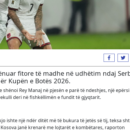
ënuar fitore të madhe në udhëtim ndaj Ser
 për Kupën e Botës 2026.
 e shënoi Rey Manaj në pjesën e parë të ndeshjes, një epërsi
kulli deri në fishkëllimën e fundit të gjyqtarit.
 ishte një ndër ditët më të bukura të jetës së tij, teksa sht
 Kosova janë krenarë me lojtarët e kombëtares, raporton