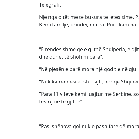
Telegrafi.
Një nga ditët më të bukura të jetës sime. 
Kemi familje, prindër, motra. Por i kam har
“E rëndësishme që e gjithë Shqipëria, e g
dhe duhet të shohim para”.
“Në pjesën e parë mora një goditje në gju. E
“Nuk ka rëndësi kush luajti, por që Shqipëri
“Para 11 viteve kemi luajtur me Serbinë, s
festojmë të gjithë”.
“Pasi shënova gol nuk e pash fare që mora