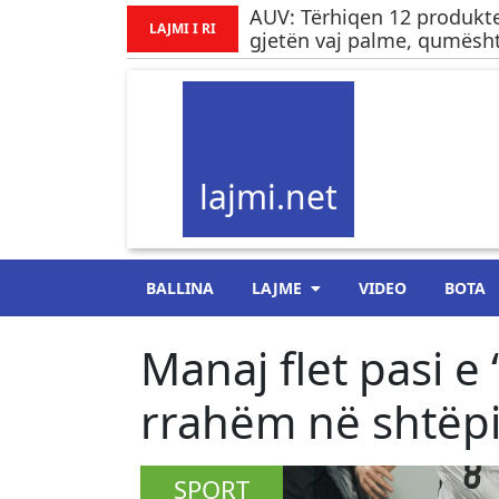
AUV: Tërhiqen 12 produkte
LAJMI I RI
gjetën vaj palme, qumësht
lajmi.net
BALLINA
LAJME
VIDEO
BOTA
Manaj flet pasi e
rrahëm në shtëpi
SPORT