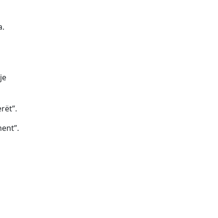
a.
je
rët”.
ment”.