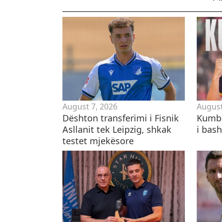
August 7, 2026
August
Dështon transferimi i Fisnik
Kumbu
Asllanit tek Leipzig, shkak
i bas
testet mjekësore