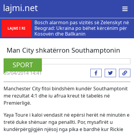
lajmi.net
Bosch alarmon pas vizitës së Zelenskyt në
Beograd: Ukraina po bëhet kërcënim për
LAJMI I RI
Kosovën dhe Ballkanin
Man City shkatërron Southamptonin
SPORT
05/04/2014 14:41
Manchester City fitoi bindshëm kundër Southamptonit
me rezultat 4:1 dhe iu afrua kreut të tabelës në
Premierligë.
Yaya Toure i kaloi vendasit në epërsi herët në minutën e
tretë duke shënuar nga penallti. Por, mysafirët u
kundërpërgjigjën njësoj nga pika e bardhë kur Rickie