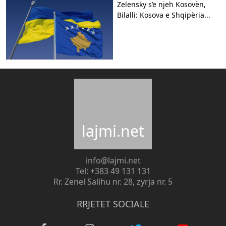
Zelensky s’e njeh Kosovën,
Bilalli: Kosova e Shqipëria...
lajmi.net
info@lajmi.net
Tel: +383 49 131 131
Rr. Zenel Salihu nr. 28, zyrja nr. 5
RRJETET SOCIALE