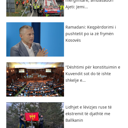
mërgimtarë, ambasadori
Ajeti: Jemi...
Ramadani: Keqpërdorimi i
pushtetit po ia zë frymën
Kosovës
​“Dështimi për konstituimin e
Kuvendit sot do të ishte
shkelje e...
Lidhjet e lëvizjes ruse të
ekstremit të djathtë me
Ballkanin