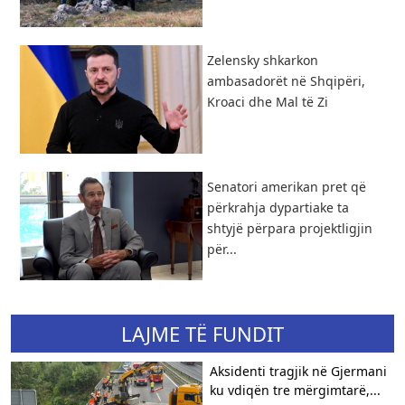
Zelensky shkarkon
ambasadorët në Shqipëri,
Kroaci dhe Mal të Zi
Senatori amerikan pret që
përkrahja dypartiake ta
shtyjë përpara projektligjin
për...
LAJME TË FUNDIT
Aksidenti tragjik në Gjermani
ku vdiqën tre mërgimtarë,...