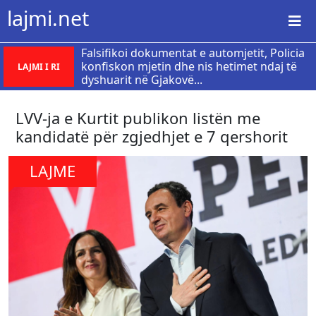
lajmi.net
Falsifikoi dokumentat e automjetit, Policia
konfiskon mjetin dhe nis hetimet ndaj të
LAJMI I RI
dyshuarit në Gjakovë...
LVV-ja e Kurtit publikon listën me
kandidatë për zgjedhjet e 7 qershorit
LAJME