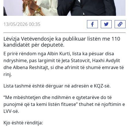
13/05/2026 00:35
Lëvizja Vetëvendosje ka publikuar listën me 110
kandidatët për deputetë.
E prirë rëndom nga Albin Kurti, lista ka pësuar disa
ndryshime, pas largimit të Jeta Statovcit, Haxhi Avdylit
dhe Albena Reshitajt, si dhe afrimit të shumë emrave të
rinj.
Lista tashmë është dërguar në adresën e KQZ-së.
“Me mbështetjen dhe ndihmën e qytetarëve do të
punojmë që ta kemi listën fituese” thuhet në njoftimin e
LVV-së.
Kjo është rënditja: