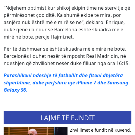
“Ndjehem optimist kur shikoj ekipin time në stërvitje që
përmirësohet çdo ditë. Ka shumë ekipe të mira, por
asnjëra nuk është më e mirë se ne”, deklaroi Enrique,
duke qenë i bindur se Barcelona është skuadra më e
mirë në botë, përcjell lajmi.net.
Për të dëshmuar se është skuadra më e mirë në botë,
Barcelonës i duhet nesër të mposht Real Madridin, në
ndeshjen që zhvillohet nesër duke filluar nga ora 16:15.
Parashikoni ndeshje të futbollit dhe fitoni dhjetëra
shpërblime, duke përfshirë një iPhone 7 dhe Samsung
Galaxy S6.
LAJME TË FUNDIT
Zhvillimet e fundit në Kuvend,