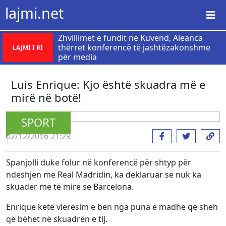
lajmi.net
Zhvillimet e fundit në Kuvend, Aleanca
thërret konferencë të jashtëzakonshme
LAJMI I RI
për media
Luis Enrique: Kjo është skuadra më e
mirë në botë!
SPORT
02/12/2016 21:29
Spanjolli duke folur në konferencë për shtyp për
ndeshjen me Real Madridin, ka deklaruar se nuk ka
skuadër më të mirë se Barcelona.
Enrique këtë vlerësim e bën nga puna e madhe që sheh
që bëhet në skuadrën e tij.