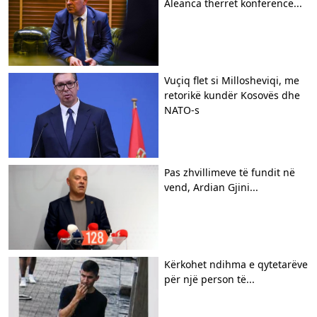
Aleanca thërret konferencë...
​Vuçiq flet si Millosheviqi, me
retorikë kundër Kosovës dhe
NATO-s
Pas zhvillimeve të fundit në
vend, Ardian Gjini...
Kërkohet ndihma e qytetarëve
për një person të...