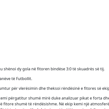
ku shënoi dy gola në fitoren bindëse 3:0 të skuadrës së tij.
nëve të Futbollit.
umtur për vlerësimin dhe theksoi rëndësinë e fitores së ekip
e kemi përgatitur shumë mirë duke analizuar pikat e forta dh
një fitore shumë të rëndësishme. Në ekip kemi një atmosfer