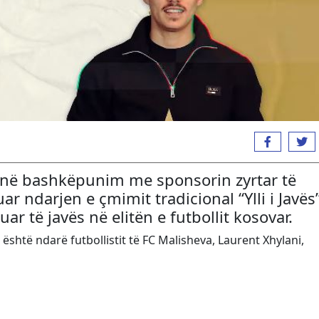
 në bashkëpunim me sponsorin zyrtar të
ar ndarjen e çmimit tradicional “Ylli i Javës”
lluar të javës në elitën e futbollit kosovar.
i është ndarë futbollistit të
FC Malisheva
,
Laurent Xhylani,