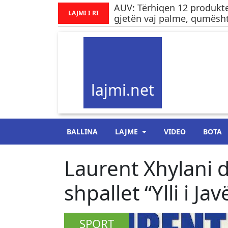
AUV: Tërhiqen 12 produkte
LAJMI I RI
gjetën vaj palme, qumësht
lajmi.net
BALLINA
LAJME
VIDEO
BOTA
Laurent Xhylani 
shpallet “Ylli i Jav
SPORT