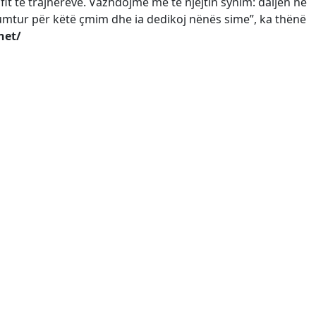
it të trajnerëve. Vazhdojmë me të njëjtin synim: daljen në
lumtur për këtë çmim dhe ia dedikoj nënës sime”, ka thënë
net/