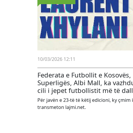
10/03/2026 12:11
Federata e Futbollit e Kosovës
,
Superligës,
Albi Mall
, ka vazhdu
cili i jepet futbollistit më të da
Për javën e 23-të të këtij edicioni, ky çmim 
transmeton lajmi.net.