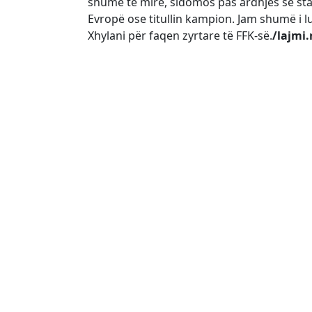
shumë të mirë, sidomos pas ardhjes së staf
Evropë ose titullin kampion. Jam shumë i 
Xhylani për faqen zyrtare të FFK-së.
/lajmi.