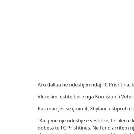
Ai u dallua në ndeshjen ndaj
FC Prishtina
, 
Vlerësimi është bërë nga Komisioni i Vetera
Pas marrjes së çmimit, Xhylani u shpreh i l
“Ka qenë një ndeshje e vështirë, të cilën 
dobëta të FC Prishtinës. Në fund arritëm 