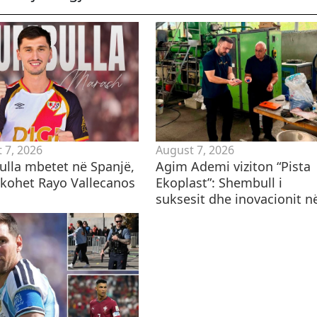
 7, 2026
August 7, 2026
lla mbetet në Spanjë,
Agim Ademi viziton “Pista
hkohet Rayo Vallecanos
Ekoplast”: Shembull i
suksesit dhe inovacionit në