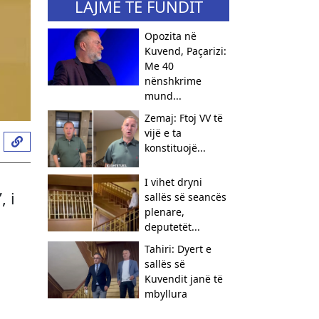
LAJME TË FUNDIT
Opozita në
Kuvend, Paçarizi:
Me 40
nënshkrime
mund...
Zemaj: Ftoj VV të
vijë e ta
konstituojë...
I vihet dryni
, i
sallës së seancës
plenare,
deputetët...
Tahiri: Dyert e
sallës së
Kuvendit janë të
mbyllura