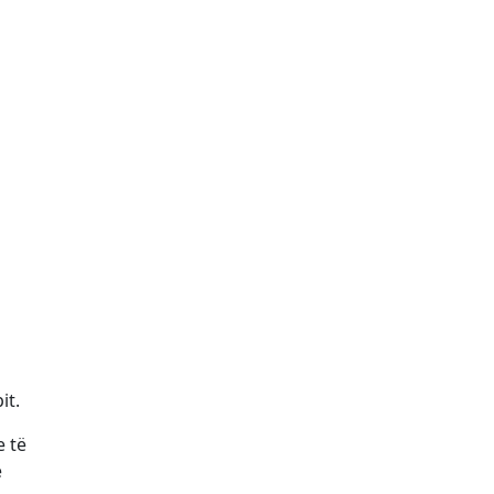
it.
e të
ë