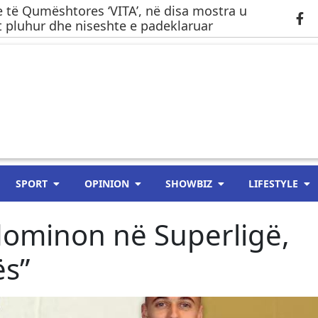
 të Qumështores ‘VITA’, në disa mostra u
 pluhur dhe niseshte e padeklaruar
SPORT
OPINION
SHOWBIZ
LIFESTYLE
dominon në Superligë,
ës”