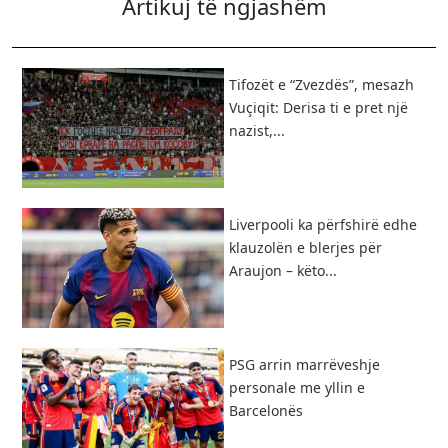
Artikuj të ngjashëm
Tifozët e “Zvezdës”, mesazh
Vuçiqit: Derisa ti e pret një
nazist,...
Liverpooli ka përfshirë edhe
klauzolën e blerjes për
Araujon – këto...
PSG arrin marrëveshje
personale me yllin e
Barcelonës