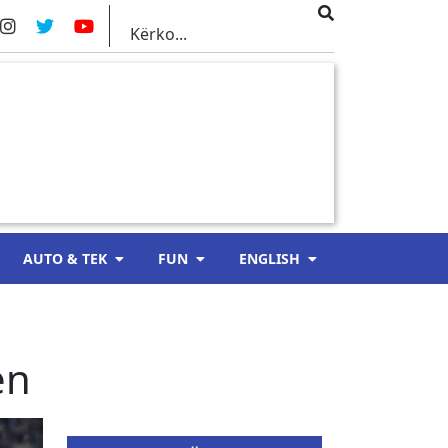
AUTO & TEK
FUN
ENGLISH
ën