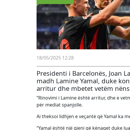
18/05/2025 12:28
Presidenti i Barcelonës, Joan L
madh Lamine Yamal, duke konfir
arritur dhe mbetet vetëm nënsh
“Rinovimi i Lamine është arritur, dhe e ve
për mediat spanjolle.
Ai theksoi lidhjen e veçantë që Yamal ka m
“Yamal është një gjeni që kënaqet duke lua