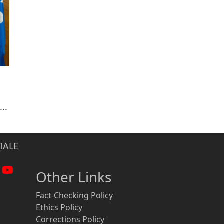
..
IALE
Other Links
Fact-Checking Policy
Ethics Policy
Corrections Policy