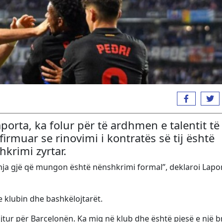
aporta, ka folur për të ardhmen e talentit të
muar se rinovimi i kontratës së tij është
krimi zyrtar.
tmja gjë që mungon është nënshkrimi formal”, deklaroi Lapo
e klubin dhe bashkëlojtarët.
jtur për Barcelonën. Ka miq në klub dhe është pjesë e një b