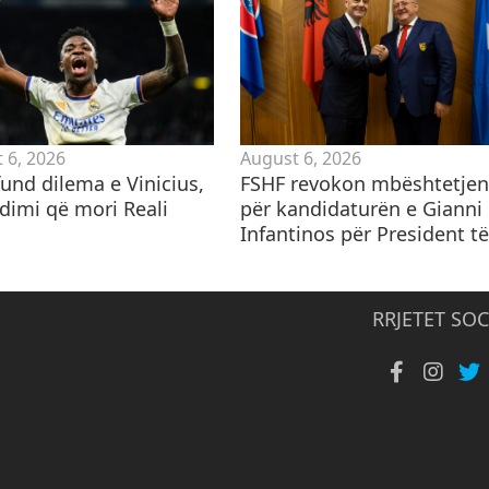
 6, 2026
August 6, 2026
und dilema e Vinicius,
FSHF revokon mbështetjen
ndimi që mori Reali
për kandidaturën e Gianni
Infantinos për President të.
RRJETET SOC