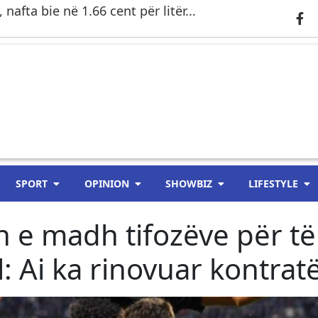
nafta bie në 1.66 cent për litër...
SPORT
OPINION
SHOWBIZ
LIFESTYLE
n e madh tifozëve për të
 Ai ka rinovuar kontrat