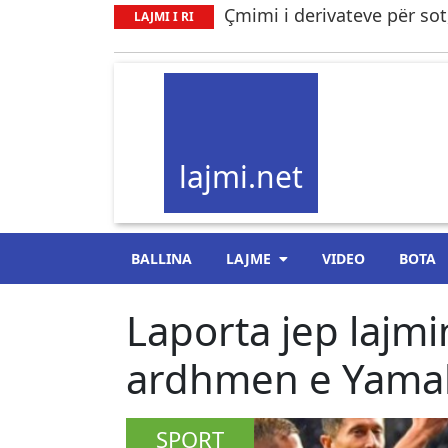
Çmimi i derivateve për sot, 
LAJMI I RI
lajmi.net
BALLINA
LAJME
VIDEO
BOTA
Laporta jep lajmi
ardhmen e Yamal:
SPORT