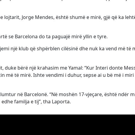
 lojtarit, Jorge Mendes, është shumë e mirë, gjë që ka leh
të se Barcelona do ta paguajë mirë yllin e tyre.
jemi një klub që shpërblen cilësinë dhe nuk ka vend më të 
sit, duke bërë një krahasim me Yamal: “Kur Interi donte Mess
n më të mirë. Ishte vendimi i duhur, sepse ai u bë më i miri
i lumtur në Barcelonë. “Në moshën 17-vjeçare, është ndër m
edhe familja e tij”, tha Laporta.