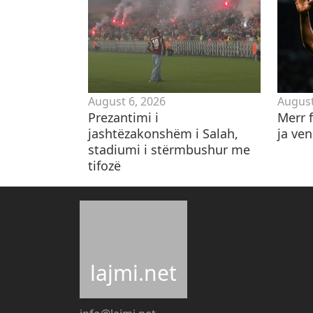
August 6, 2026
August
Prezantimi i
Merr f
jashtëzakonshëm i Salah,
ja ve
stadiumi i stërmbushur me
tifozë
lajmi.net