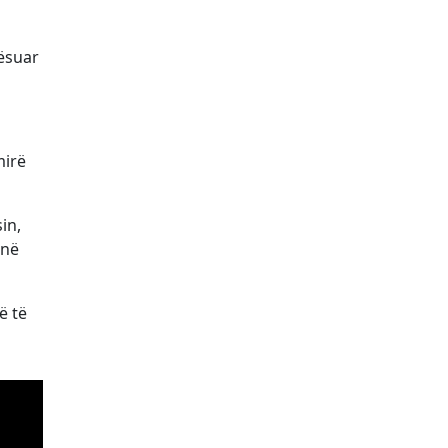
tësuar
mirë
in,
 në
ë të