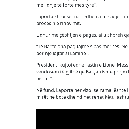
me lidhje të fortë mes tyre”.
Laporta shtoi se marrëdhënia me agjentin e
procesin e rinovimit.
Lidhur me çështjen e pagës, ai u shpreh qar
“Te Barcelona paguajmë sipas meritës. Ne 
për një lojtar si Lamine”.
Presidenti kujtoi edhe rastin e Lionel Mes
vendosëm të gjithë që Barça kishte projekti
histori”.
Në fund, Laporta nënvizoi se Yamal është 
mirët në botë dhe ndihet rehat këtu, ashtu 