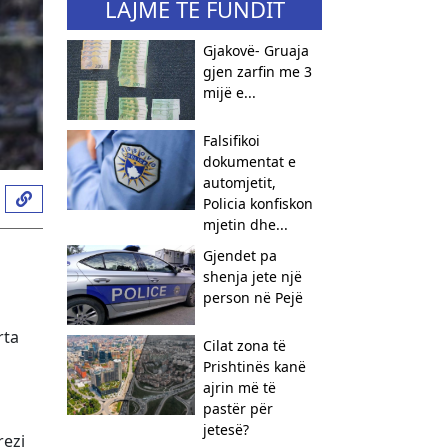
LAJME TË FUNDIT
Gjakovë- Gruaja
gjen zarfin me 3
mijë e...
Falsifikoi
dokumentat e
automjetit,
Policia konfiskon
mjetin dhe...
Gjendet pa
shenja jete një
person në Pejë
rta
Cilat zona të
Prishtinës kanë
ajrin më të
pastër për
jetesë?
rezi