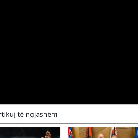
rtikuj të ngjashëm