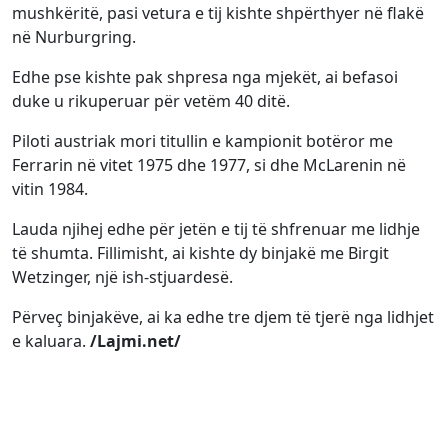
mushkëritë, pasi vetura e tij kishte shpërthyer në flakë
në Nurburgring.
Edhe pse kishte pak shpresa nga mjekët, ai befasoi
duke u rikuperuar për vetëm 40 ditë.
Piloti austriak mori titullin e kampionit botëror me
Ferrarin në vitet 1975 dhe 1977, si dhe McLarenin në
vitin 1984.
Lauda njihej edhe për jetën e tij të shfrenuar me lidhje
të shumta. Fillimisht, ai kishte dy binjakë me Birgit
Wetzinger, një ish-stjuardesë.
Përveç binjakëve, ai ka edhe tre djem të tjerë nga lidhjet
e kaluara.
/Lajmi.net/