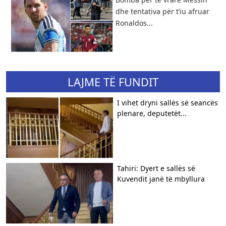
dhe tentativa për t’iu afruar
Ronaldos...
LAJME TË FUNDIT
I vihet dryni sallës së seancës
plenare, deputetët...
Tahiri: Dyert e sallës së
Kuvendit janë të mbyllura