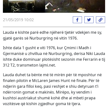
21/05/2019 10:02
Lauda e kishte parë edhe njëherë tjetër vdekjen me sy,
gjatë garës së Nurburgring në vitin 1976.
Ishte data 1 gusht e viti 1976, kur Çmimi i Madh i
Gjermanisë u zhvillua në Nurburgring, derisa Niki Lauda
ishte duke dominuar plotësisht sezonin me Ferrarin e tij
312 T2, transmeton lajmi.net.
Lauda duhet ta bënte më të mirën për të mposhtur në
finalen pilotin e McLaren James Hunt në finale. Për të
ndjerin gara filloi keq, pasi reshjet e shiu detyruan t’i
ndërronin gomat e makinës. Mirëpo, ky vendim i
kushtoi austriakut shumë kohë dhe ai mbeti prapa
vozitësve që kishin zgjedhur goma të tjera.