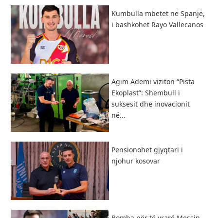
Kumbulla mbetet në Spanjë,
i bashkohet Rayo Vallecanos
Agim Ademi viziton “Pista
Ekoplast”: Shembull i
suksesit dhe inovacionit
në...
Pensionohet gjyqtari i
njohur kosovar
Bomba për të vrarë Messin