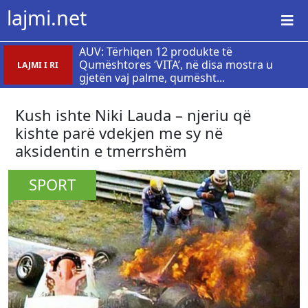
lajmi.net
AUV: Tërhiqen 12 produkte të
Qumështores ‘VITA’, në disa mostra u
LAJMI I RI
gjetën vaj palme, qumësht...
Kush ishte Niki Lauda – njeriu që
kishte parë vdekjen me sy në
aksidentin e tmerrshëm
SPORT