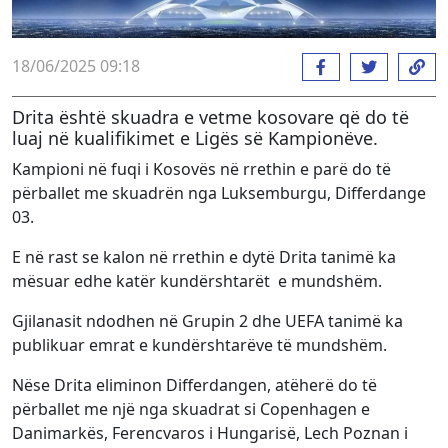
18/06/2025 09:18
Drita është skuadra e vetme kosovare që do të
luaj në kualifikimet e Ligës së Kampionëve.
Kampioni në fuqi i Kosovës në rrethin e parë do të
përballet me skuadrën nga Luksemburgu, Differdange
03.
E në rast se kalon në rrethin e dytë Drita tanimë ka
mësuar edhe katër kundërshtarët e mundshëm.
Gjilanasit ndodhen në Grupin 2 dhe UEFA tanimë ka
publikuar emrat e kundërshtarëve të mundshëm.
Nëse Drita eliminon Differdangen, atëherë do të
përballet me një nga skuadrat si Copenhagen e
Danimarkës, Ferencvaros i Hungarisë, Lech Poznan i