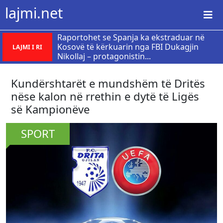
lajmi.net
Raportohet se Spanja ka ekstraduar në
Kosovë të kërkuarin nga FBI Dukagjin
LAJMI I RI
Nikollaj – protagonistin...
Kundërshtarët e mundshëm të Dritës
nëse kalon në rrethin e dytë të Ligës
së Kampionëve
SPORT