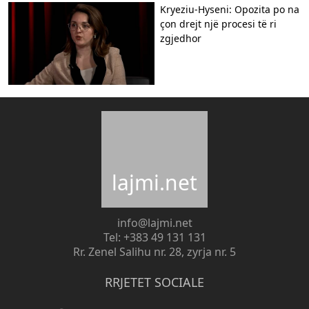
Kryeziu-Hyseni: Opozita po na
çon drejt një procesi të ri
zgjedhor
lajmi.net
info@lajmi.net
Tel: +383 49 131 131
Rr. Zenel Salihu nr. 28, zyrja nr. 5
RRJETET SOCIALE