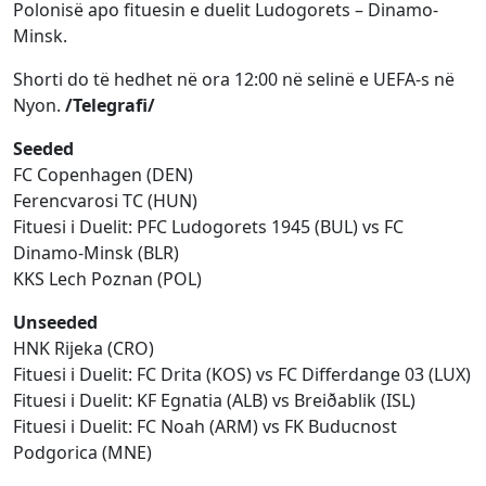
Polonisë apo fituesin e duelit Ludogorets – Dinamo-
Minsk.
Shorti do të hedhet në ora 12:00 në selinë e UEFA-s në
Nyon.
/Telegrafi/
Seeded
FC Copenhagen (DEN)
Ferencvarosi TC (HUN)
Fituesi i Duelit: PFC Ludogorets 1945 (BUL) vs FC
Dinamo-Minsk (BLR)
KKS Lech Poznan (POL)
Unseeded
HNK Rijeka (CRO)
Fituesi i Duelit: FC Drita (KOS) vs FC Differdange 03 (LUX)
Fituesi i Duelit: KF Egnatia (ALB) vs Breiðablik (ISL)
Fituesi i Duelit: FC Noah (ARM) vs FK Buducnost
Podgorica (MNE)