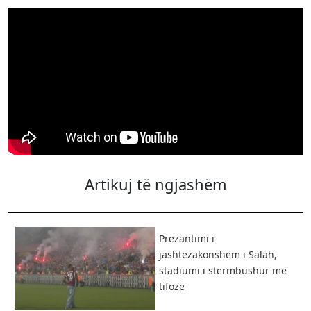
Artikuj të ngjashëm
Prezantimi i
jashtëzakonshëm i Salah,
stadiumi i stërmbushur me
tifozë