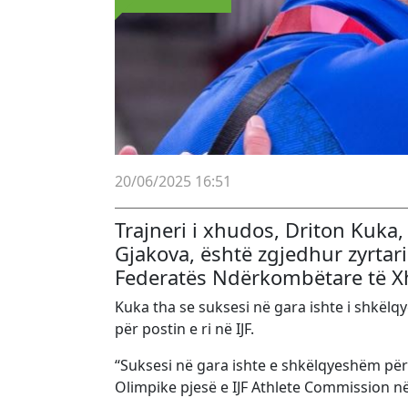
20/06/2025 16:51
Trajneri i xhudos, Driton Kuka
Gjakova, është zgjedhur zyrtari
Federatës Ndërkombëtare të X
Kuka tha se suksesi në gara ishte i shkël
për postin e ri në IJF.
“Suksesi në gara ishte e shkëlqyeshëm për
Olimpike pjesë e IJF Athlete Commission në