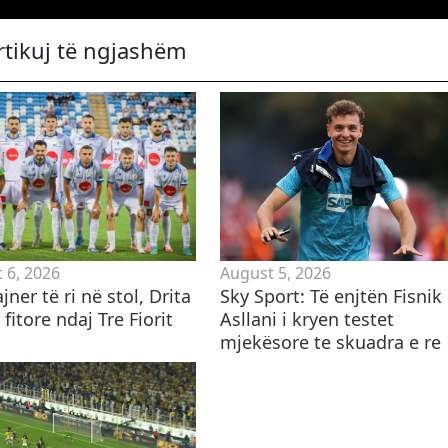
rtikuj të ngjashëm
 6, 2026
August 5, 2026
ajner të ri në stol, Drita
Sky Sport: Të enjtën Fisnik
fitore ndaj Tre Fiorit
Asllani i kryen testet
mjekësore te skuadra e re