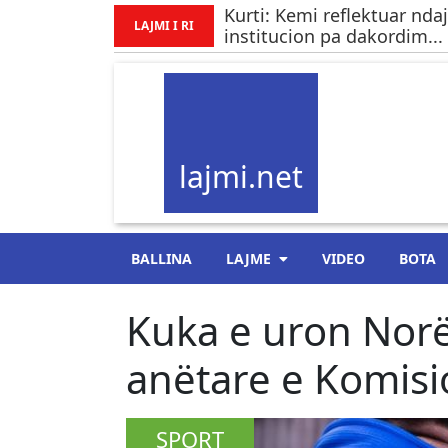
Kurti: Kemi reflektuar nda
LAJMI I RI
institucion pa dakordim...
lajmi.net
BALLINA
LAJME
VIDEO
BOTA
Kuka e uron Norën
anëtare e Komisio
SPORT