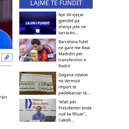
LAJME TË FUNDIT
Një 34-vjeçar
gjendet pa
shenja jete në
tarracën...
Barcelona futet
në garë me Real
Madrdin për
transferimin e
Rodrit
Dogana ndalon
në Vërmicë
import të
padeklaruar të...
orën
“Afati për
Presidentin ende
nuk ka filluar”,
Cakolli...