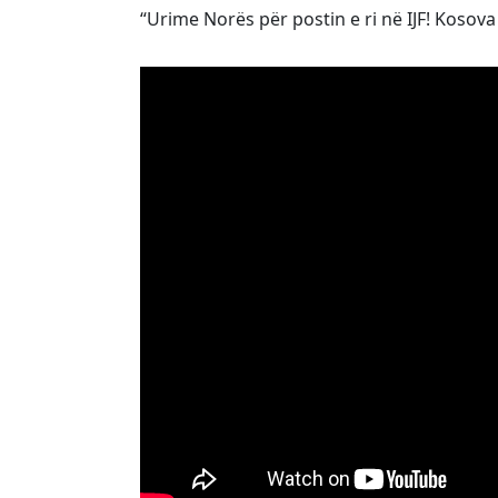
“Urime Norës për postin e ri në IJF! Kosova