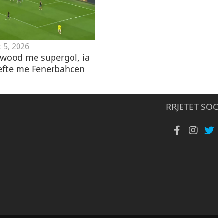
 5, 2026
wood me supergol, ia
efte me Fenerbahcen
RRJETET SOC