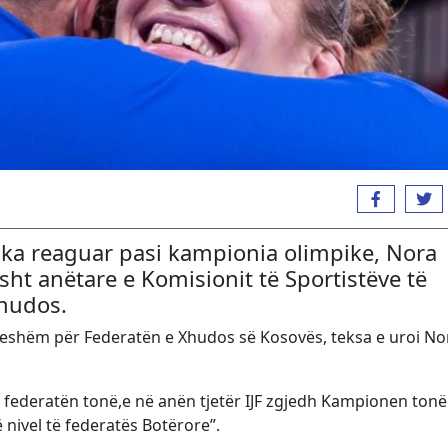
, ka reaguar pasi kampionia olimpike, Nora
sht anëtare e Komisionit të Sportistëve të
hudos.
qyeshëm për Federatën e Xhudos së Kosovës, teksa e uroi N
 federatën tonë,e në anën tjetër IJF zgjedh Kampionen tonë
 nivel të federatës Botërore”.