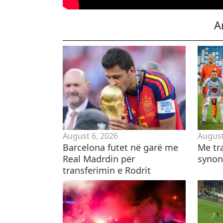
A
August 6, 2026
August
Barcelona futet në garë me
​Me tr
Real Madrdin për
synon 
transferimin e Rodrit