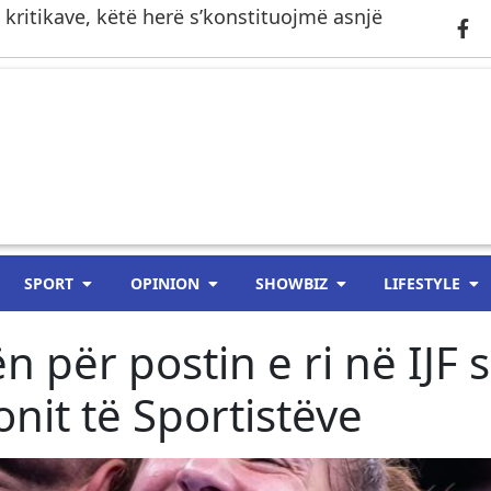
j kritikave, këtë herë s’konstituojmë asnjë
SPORT
OPINION
SHOWBIZ
LIFESTYLE
 për postin e ri në IJF s
nit të Sportistëve