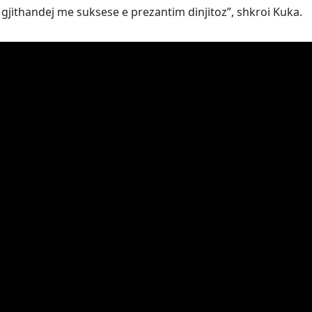
 gjithandej me suksese e prezantim dinjitoz”, shkroi Kuka.