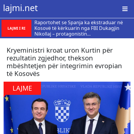
lajmi.net
Raportohet se Spanja ka ekstraduar në
Kosovë të kërkuarin nga FBI Dukagjin
LAJMI I RI
Nikollaj – protagonistin...
Kryeministri kroat uron Kurtin për
rezultatin zgjedhor, thekson
mbështetjen për integrimin evropian
të Kosovës
LAJME