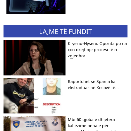
LAJME TË FUNDIT
Kryeziu-Hyseni: Opozita po na
çon drejt një procesi të ri
zgjedhor
Raportohet se Spanja ka
ekstraduar në Kosovë të...
Mbi 60 gjoba e dhjetëra
kallëzime penale për