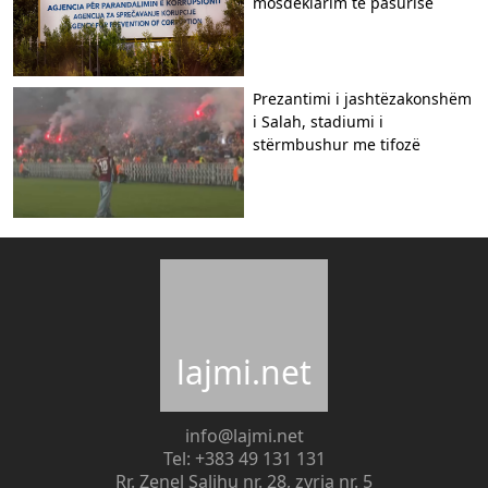
mosdeklarim të pasurisë
Prezantimi i jashtëzakonshëm
i Salah, stadiumi i
stërmbushur me tifozë
lajmi.net
info@lajmi.net
Tel: +383 49 131 131
Rr. Zenel Salihu nr. 28, zyrja nr. 5