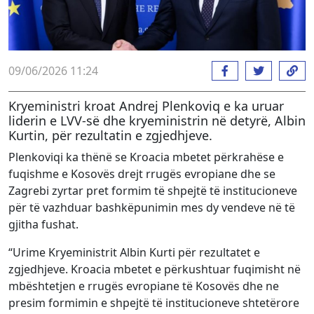
09/06/2026 11:24
Kryeministri kroat Andrej Plenkoviq e ka uruar
liderin e LVV-së dhe kryeministrin në detyrë, Albin
Kurtin, për rezultatin e zgjedhjeve.
Plenkoviqi ka thënë se Kroacia mbetet përkrahëse e
fuqishme e Kosovës drejt rrugës evropiane dhe se
Zagrebi zyrtar pret formim të shpejtë të institucioneve
për të vazhduar bashkëpunimin mes dy vendeve në të
gjitha fushat.
“Urime Kryeministrit Albin Kurti për rezultatet e
zgjedhjeve. Kroacia mbetet e përkushtuar fuqimisht në
mbështetjen e rrugës evropiane të Kosovës dhe ne
presim formimin e shpejtë të institucioneve shtetërore