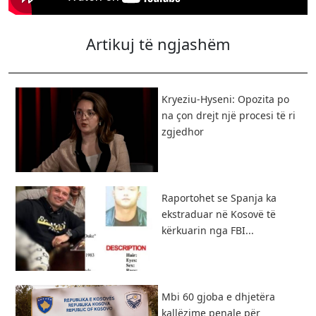
Artikuj të ngjashëm
Kryeziu-Hyseni: Opozita po
na çon drejt një procesi të ri
zgjedhor
Raportohet se Spanja ka
ekstraduar në Kosovë të
kërkuarin nga FBI...
Mbi 60 gjoba e dhjetëra
kallëzime penale për