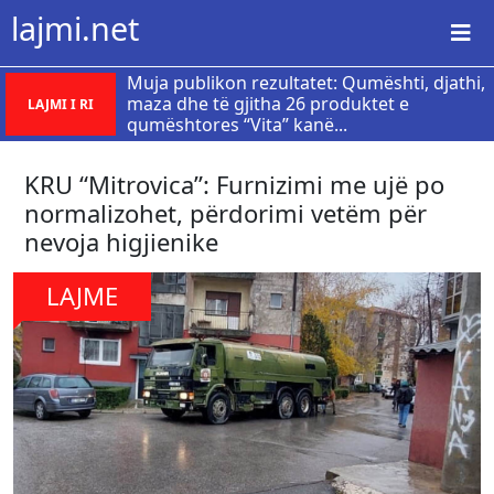
lajmi.net
Muja publikon rezultatet: Qumështi, djathi,
maza dhe të gjitha 26 produktet e
LAJMI I RI
qumështores “Vita” kanë...
KRU “Mitrovica”: Furnizimi me ujë po
normalizohet, përdorimi vetëm për
nevoja higjienike
LAJME