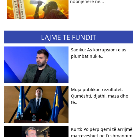
ndonjëherë në...
LAJME TË FUNDIT
Sadiku: As korrupsioni e as
plumbat nuk e...
Muja publikon rezultatet:
Qumështi, djathi, maza dhe
të...
Kurti: Po përpiqemi të arrijmë
marrëveshjet që t’i shmangim