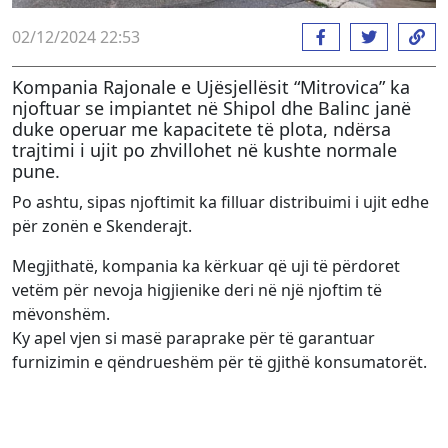
02/12/2024 22:53
Kompania Rajonale e Ujësjellësit “Mitrovica” ka
njoftuar se impiantet në Shipol dhe Balinc janë
duke operuar me kapacitete të plota, ndërsa
trajtimi i ujit po zhvillohet në kushte normale
pune.
Po ashtu, sipas njoftimit ka filluar distribuimi i ujit edhe
për zonën e Skenderajt.
Megjithatë, kompania ka kërkuar që uji të përdoret
vetëm për nevoja higjienike deri në një njoftim të
mëvonshëm.
Ky apel vjen si masë paraprake për të garantuar
furnizimin e qëndrueshëm për të gjithë konsumatorët.