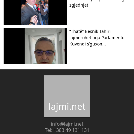
zgjedhjet
“Thatë” Besnik Tahiri
lajmërohet nga Parlamenti:
Kuvendi s’guxon...
lajmi.net
info@lajmi.net
Tel: +383 49 131 131