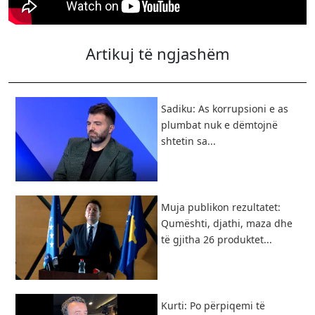
Artikuj të ngjashëm
Sadiku: As korrupsioni e as
plumbat nuk e dëmtojnë
shtetin sa...
Muja publikon rezultatet:
Qumështi, djathi, maza dhe
të gjitha 26 produktet...
Kurti: Po përpiqemi të