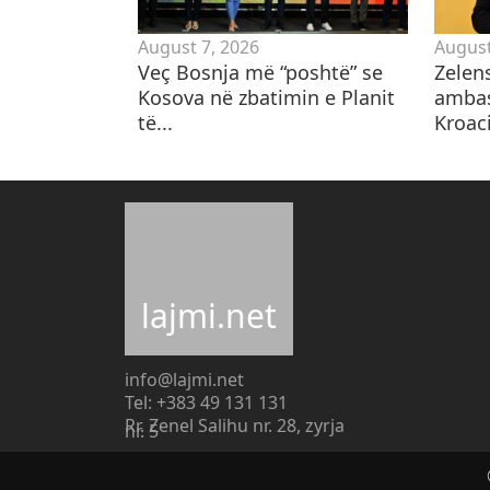
August 7, 2026
August
​Veç Bosnja më “poshtë” se
Zelen
Kosova në zbatimin e Planit
ambas
të...
Kroaci
lajmi.net
info@lajmi.net
Tel: +383 49 131 131
Rr. Zenel Salihu nr. 28, zyrja
nr. 5