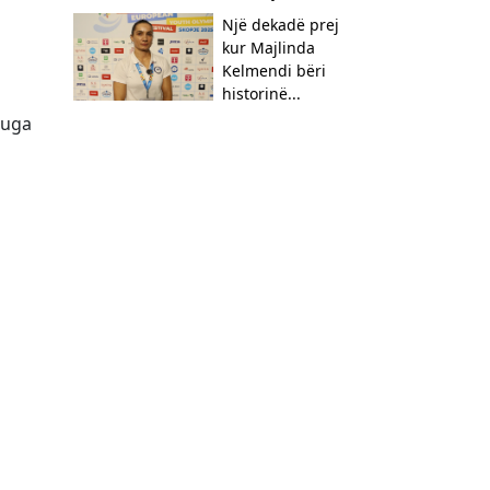
​Një dekadë prej
kur Majlinda
Kelmendi bëri
historinë...
ruga