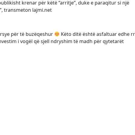
likisht krenar për këtë “arritje”, duke e paraqitur si një
”, transmeton lajmi.net
 arsye për të buzëqeshur
Këto ditë është asfaltuar edhe r
nvestim i vogël që sjell ndryshim të madh për qytetarët