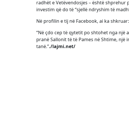
radhët e Vetëvendosjes – është shprehur pub
investim që do të “sjellë ndryshim të madh
Në profilin e tij në Facebook, ai ka shkruar:
“Në çdo cep të qytetit po shtohet nga një
pranë Sallonit të të Pames në Shtime, një i
tanë.”
./lajmi.net/