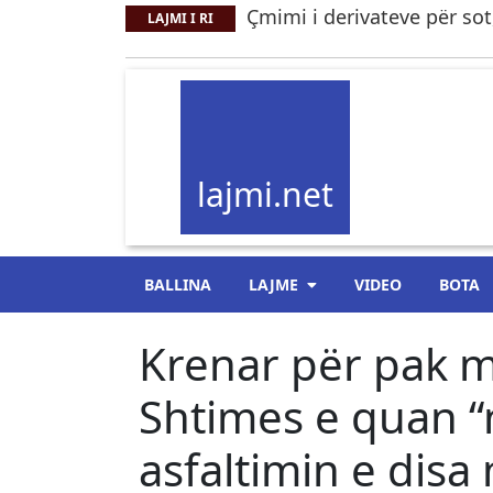
Çmimi i derivateve për sot, 
LAJMI I RI
lajmi.net
BALLINA
LAJME
VIDEO
BOTA
Krenar për pak me
Shtimes e quan 
asfaltimin e disa