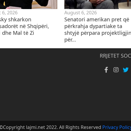
 6, 2026
August 6, 2026
sky shkarkon
Senatori amerikan pret që
adorët në Shqipëri,
përkrahja dypartiake ta
 dhe Mal të Zi
shtyjë përpara projektligji
për...
RRJETET SOC
©Copyright lajmi.net 2022. All Rights Reserved
Privacy Polic