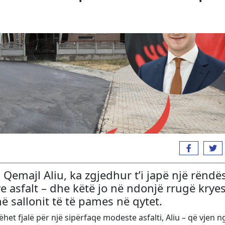
Qemajl Aliu, ka zgjedhur t’i japë një rëndës
e asfalt – dhe këtë jo në ndonjë rrugë krye
në sallonit të të pames në qytet.
het fjalë për një sipërfaqe modeste asfalti, Aliu – që vjen n