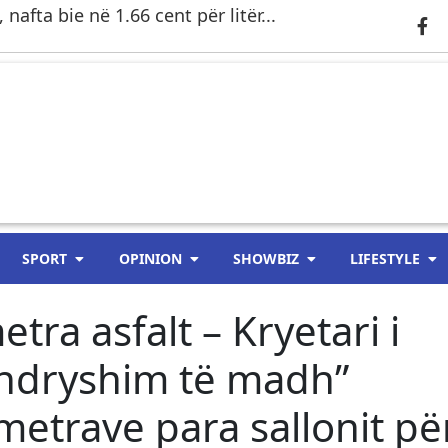
nafta bie në 1.66 cent për litër...
SPORT
OPINION
SHOWBIZ
LIFESTYLE
tra asfalt – Kryetari i
“ndryshim të madh”
 metrave para sallonit pë