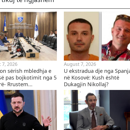
 7, 2026
August 7, 2026
on sërish mbledhja e
U ekstradua dje nga Spanj
së pas bojkotimit nga 5
në Kosovë: Kush është
rë- Rrustem...
Dukagjin Nikollaj?