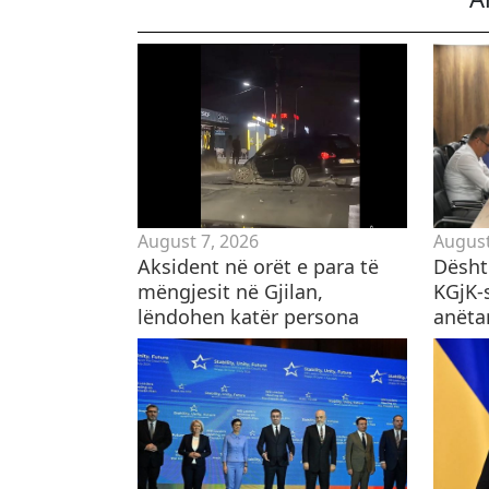
August 7, 2026
August
Aksident në orët e para të
Dësht
mëngjesit në Gjilan,
KGjK-
lëndohen katër persona
anëta