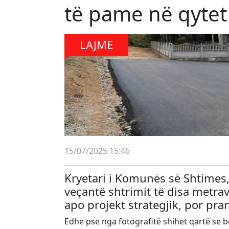
të pame në qytet
LAJME
15/07/2025 15:46
Kryetari i Komunës së Shtimes, 
veçantë shtrimit të disa metrav
apo projekt strategjik, por pra
Edhe pse nga fotografitë shihet qartë se bë