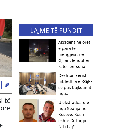
LAJME TË FUNDIT
Aksident në orët
e para të
mëngjesit në
Gjilan, lëndohen
katër persona
Dështon sërish
mbledhja e KGjK-
së pas bojkotimit
nga...
i të
U ekstradua dje
sore
nga Spanja në
Kosovë: Kush
është Dukagjin
ga
Nikollaj?